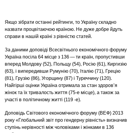
Якщо зібрати останні рейтинги, то Україну складно
назвати процвітаючою країною. Не дуже добре йдуть
справи в нашій країні з рівністю статей.
За даними доповіді Всесвітнього економічного форуму
Україна посіла 64 місце з 136 — ти країн, пропустивши
вперед Молдову (52), Польщу (54), Росію (61), Киргизію
(63), і випередивши Румунію (70), Італію (71), Грецію
(81), Грузію (86), Угорщину (87) і Туреччину (120).
Найгірші оцінки Україна отримала за стан здоров’я
жінок та їх тривалость життя (75‑е місце), а також за
участі в політичному житті (119 ‑е).
Доповідь Світового економічного форуму (ВЕФ) 2013
року «Глобальний звіт про гендерну рівність» визначив
ступінь нерівності між чоловіками і жінками в 136