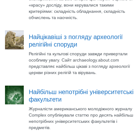
«красу» досліду, вони керувалися такими
критеріями: складність обладнання, складність
обчислень та наочність.
Найцікавіші з погляду археології
релігійні споруди
Релігійні та культові споруди завжди привертали
особливу увагу. Сайт archaeology.about.com
представляє найбільш цікаві з погляду археології
церкви різних релігій та вірувань.
Найбільш непотрібні університетські
факультети
Журналісти американського молодіжного журналу
Complex опублікували статтю про десять найбільш
непотрібних університетських факультетів і
предметів.