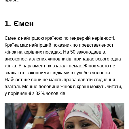
1. Ємен
Ємен є найгіршою країною по гендерній нерівності.
Країна має найгірший показник по представленості
жінок на керівних посадах. На 50 законодавців,
високопоставлених чиновників, припадає всього одна
жінка. У парламенті їх взагалі немає.Жінок часто не
зважають законними свідками в суді без чоловіка.
Найчастіше вони не мають права давати свідчення
взагалі. Менше половини жінок в країні можуть читати,
у порівнянні з 82% чоловіків.