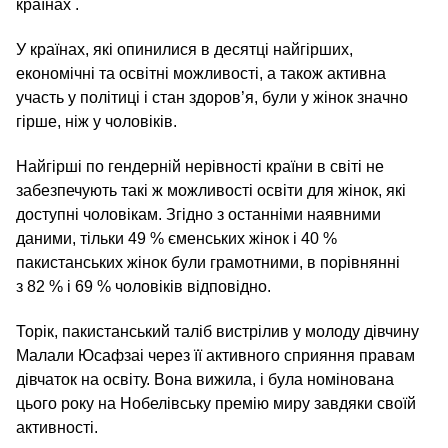
країнах .
У країнах, які опинилися в десятці найгірших,
економічні та освітні можливості, а також активна
участь у політиці і стан здоров’я, були у жінок значно
гірше, ніж у чоловіків.
Найгірші по гендерній нерівності країни в світі не
забезпечують такі ж можливості освіти для жінок, які
доступні чоловікам. Згідно з останніми наявними
даними, тільки 49 % єменських жінок і 40 %
пакистанських жінок були грамотними, в порівнянні
з 82 % і 69 % чоловіків відповідно.
Торік, пакистанський таліб вистрілив у молоду дівчину
Малали Юсафзаі через її активного сприяння правам
дівчаток на освіту. Вона вижила, і була номінована
цього року на Нобелівську премію миру завдяки своїй
активності.