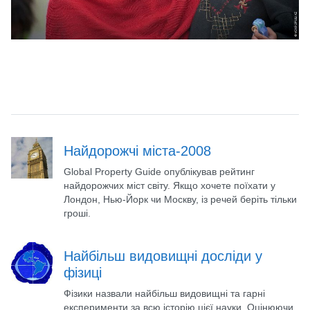
Найдорожчі міста-2008
Global Property Guide опублікував рейтинг
найдорожчих міст світу. Якщо хочете поїхати у
Лондон, Нью-Йорк чи Москву, із речей беріть тільки
гроші.
Найбільш видовищні досліди у
фізиці
Фізики назвали найбільш видовищні та гарні
експерименти за всю історію цієї науки. Оцінюючи