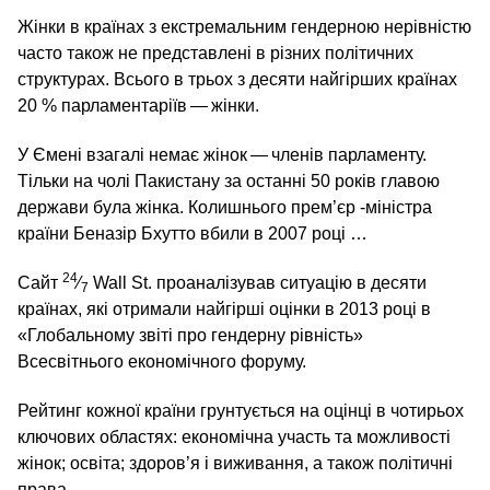
Жінки в країнах з екстремальним гендерною нерівністю
часто також не представлені в різних політичних
структурах. Всього в трьох з десяти найгірших країнах
20 % парламентаріїв — жінки.
У Ємені взагалі немає жінок — членів парламенту.
Тільки на чолі Пакистану за останні 50 років главою
держави була жінка. Колишнього прем’єр ‑міністра
країни Беназір Бхутто вбили в 2007 році …
24
Сайт
⁄
Wall St. проаналізував ситуацію в десяти
7
країнах, які отримали найгірші оцінки в 2013 році в
«Глобальному звіті про гендерну рівність»
Всесвітнього економічного форуму.
Рейтинг кожної країни грунтується на оцінці в чотирьох
ключових областях: економічна участь та можливості
жінок; освіта; здоров’я і виживання, а також політичні
права.