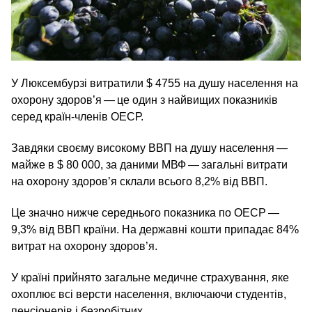
У Люксембурзі витратили $ 4755 на душу населення на
охорону здоров’я — це один з найвищих показників
серед країн-членів ОЕСР.
Завдяки своєму високому ВВП на душу населення —
майже в $ 80 000, за даними МВФ — загальні витрати
на охорону здоров’я склали всього 8,2% від ВВП.
Це значно нижче середнього показника по ОЕСР —
9,3% від ВВП країни. На державні кошти припадає 84%
витрат на охорону здоров’я.
У країні прийнято загальне медичне страхування, яке
охоплює всі версти населення, включаючи студентів,
пенсіонерів і безробітних.