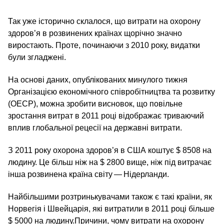
Так уже історично склалося, що витрати на охорону
здоров’я в розвинених країнах щорічно значно
виростають. Проте, починаючи з 2010 року, видатки
були згладжені.
На основі даних, опублікованих минулого тижня
Організацією економічного співробітництва та розвитку
(ОЕСР), можна зробити висновок, що повільне
зростання витрат в 2011 році відображає триваючий
вплив глобальної рецесії на державні витрати.
З 2011 року охорона здоров’я в США коштує $ 8508 на
людину. Це більш ніж на $ 2800 вище, ніж під витрачає
інша розвинена країна світу — Нідерланди.
Найбільшими розтринькувачами також є такі країни, як
Норвегія і Швейцарія, які витратили в 2011 році більше
$ 5000 на людину.Причини, чому витрати на охорону