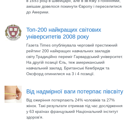
в 1693 році в Швейцарії, але в зв'язку з гоніннями,
амішам довелося покинути Європу і переселитися
до Америки.
Топ-200 найкращих світових
університетів 2008 року
Газета Times опублікувала черговий престижний
рейтинг 200 найкращих навчальних закладів
світу.Традиційно переміг Гарвардський університет.
На другій позиції Єль, теж американський
навчальний заклад. Британські Кембридж та
Оксфорд опинилися на 3 і 4 позиції.
Від надмірної ваги потерпає півсвіту
Від ожиріння потерпають 24% чоловіків та 27%
жінок. Такі результати отримав під час дослідження
у 63 країнах французький Національний інститут
здоров’я.