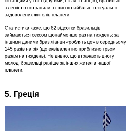
коханцями у світі (другими, після іспанців), бразильці
з легкістю потрапили в список найбільш сексуально
задоволених жителів планети.
Статистика каже, що 82 відсотки бразильців
займаються сексом щонайменше раз на тиждень; за
іншими даними бразіліанци «роблять це» в середньому
145 разів на рік (що еквівалентно приблизно трьом
разам на тиждень). Не дивно, що втрачають цноту
молоді бразильці раніше за інших жителів нашої
планети.
5. Греція