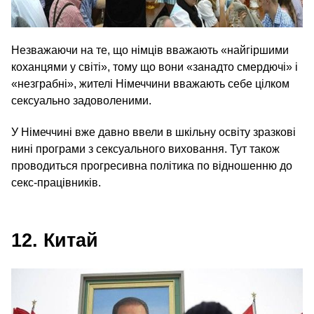
Незважаючи на те, що німців вважають «найгіршими
коханцями у світі», тому що вони «занадто смердючі» і
«незграбні», жителі Німеччини вважають себе цілком
сексуально задоволеними.
У Німеччині вже давно ввели в шкільну освіту зразкові
нині програми з сексуального виховання. Тут також
проводиться прогресивна політика по відношенню до
секс-працівників.
12. Китай