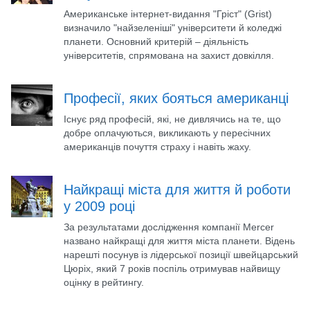
Американське інтернет-видання "Гріст" (Grist)
визначило "найзеленіші" університети й коледжі
планети. Основний критерій – діяльність
університетів, спрямована на захист довкілля.
Професії, яких бояться американці
Існує ряд професій, які, не дивлячись на те, що
добре оплачуються, викликають у пересічних
американців почуття страху і навіть жаху.
Найкращі міста для життя й роботи
у 2009 році
За результатами дослідження компанії Mercer
названо найкращі для життя міста планети. Відень
нарешті посунув із лідерської позиції швейцарський
Цюріх, який 7 років поспіль отримував найвищу
оцінку в рейтингу.