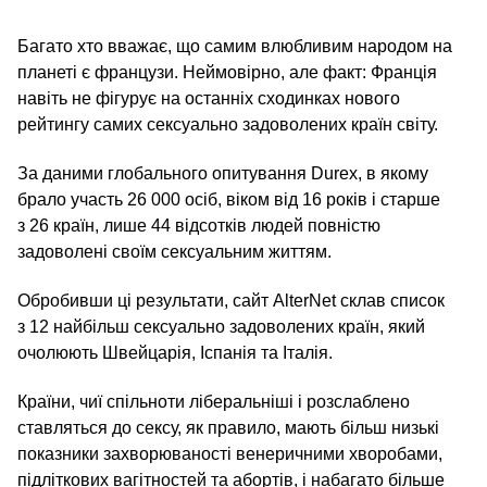
Багато хто вважає, що самим влюбливим народом на
планеті є французи. Неймовірно, але факт: Франція
навіть не фігурує на останніх сходинках нового
рейтингу самих сексуально задоволених країн світу.
За даними глобального опитування Durex, в якому
брало участь 26 000 осіб, віком від 16 років і старше
з 26 країн, лише 44 відсотків людей повністю
задоволені своїм сексуальним життям.
Обробивши ці результати, сайт AlterNet склав список
з 12 найбільш сексуально задоволених країн, який
очолюють Швейцарія, Іспанія та Італія.
Країни, чиї спільноти ліберальніші і розслаблено
ставляться до сексу, як правило, мають більш низькі
показники захворюваності венеричними хворобами,
підліткових вагітностей та абортів, і набагато більше