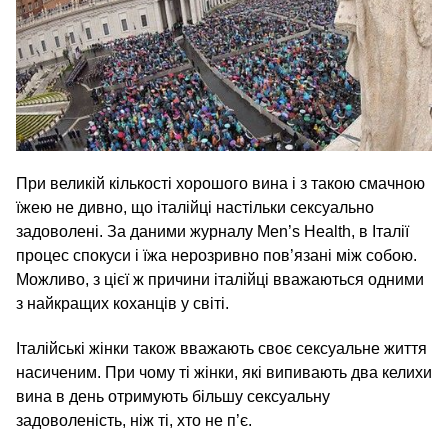
При великій кількості хорошого вина і з такою смачною
їжею не дивно, що італійці настільки сексуально
задоволені. За даними журналу Men’s Health, в Італії
процес спокуси і їжа нерозривно пов’язані між собою.
Можливо, з цієї ж причини італійці вважаються одними
з найкращих коханців у світі.
Італійські жінки також вважають своє сексуальне життя
насиченим. При чому ті жінки, які випивають два келихи
вина в день отримують більшу сексуальну
задоволеність, ніж ті, хто не п’є.