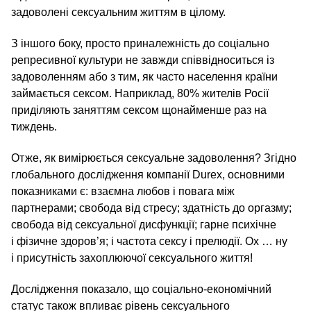
задоволені сексуальним життям в цілому.
З іншого боку, просто приналежність до соціально
репресивної культури не завжди співвідноситься із
задоволенням або з тим, як часто населення країни
займається сексом. Наприклад, 80% жителів Росії
приділяють заняттям сексом щонайменше раз на
тиждень.
Отже, як вимірюється сексуальне задоволення? Згідно
глобального дослідження компанії Durex, основними
показниками є: взаємна любов і повага між
партнерами; свобода від стресу; здатність до оргазму;
свобода від сексуальної дисфункції; гарне психічне
і фізичне здоров’я; і частота сексу і прелюдії. Ох … ну
і присутність захоплюючої сексуального життя!
Дослідження показало, що соціально-економічний
статус також впливає рівень сексуального