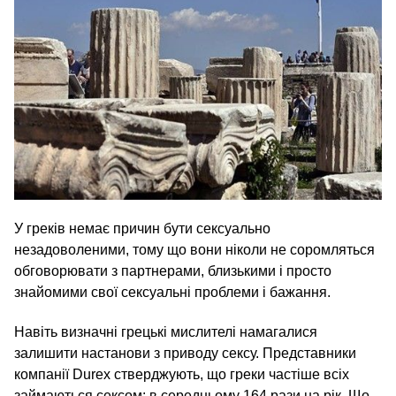
У греків немає причин бути сексуально
незадоволеними, тому що вони ніколи не соромляться
обговорювати з партнерами, близькими і просто
знайомими свої сексуальні проблеми і бажання.
Навіть визначні грецькі мислителі намагалися
залишити настанови з приводу сексу. Представники
компанії Durex стверджують, що греки частіше всіх
займаються сексом: в середньому 164 рази на рік. Що