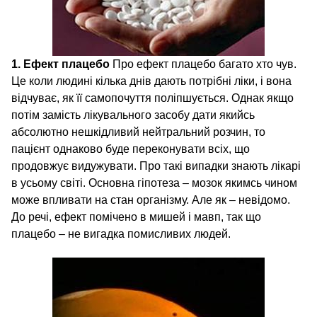
1. Ефект плацебо
Про ефект плацебо багато хто чув.
Це коли людині кілька днів дають потрібні ліки, і вона
відчуває, як її самопочуття поліпшується. Однак якщо
потім замість лікувального засобу дати якийсь
абсолютно нешкідливий нейтральний розчин, то
пацієнт однаково буде переконувати всіх, що
продовжує видужувати. Про такі випадки знають лікарі
в усьому світі. Основна гіпотеза – мозок якимсь чином
може впливати на стан організму. Але як – невідомо.
До речі, ефект помічено в мишей і мавп, так що
плацебо – не вигадка помисливих людей.