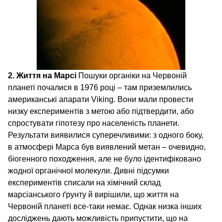
2. Життя на Марсі
Пошуки органіки на Червоній
планеті почалися в 1976 році – там приземлились
американські апарати Viking. Вони мали провести
низку експериментів з метою або підтвердити, або
спростувати гіпотезу про населеність планети.
Результати виявилися суперечливими: з одного боку,
в атмосфері Марса був виявлений метан – очевидно,
біогенного походження, але не було ідентифіковано
жодної органічної молекули. Дивні підсумки
експериментів списали на хімічний склад
марсіанського ґрунту й вирішили, що життя на
Червоній планеті все-таки немає. Однак низка інших
досліджень дають можливість припустити, що на