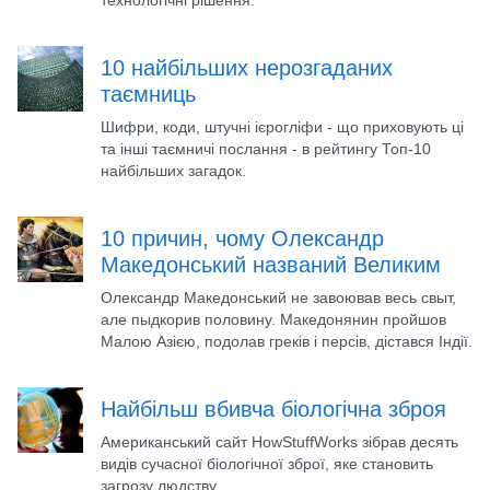
технологічні рішення.
10 найбільших нерозгаданих
таємниць
Шифри, коди, штучні ієрогліфи - що приховують ці
та інші таємничі послання - в рейтингу Топ-10
найбільших загадок.
10 причин, чому Олександр
Македонський названий Великим
Олександр Македонський не завоював весь свыт,
але пыдкорив половину. Македонянин пройшов
Малою Азією, подолав греків і персів, дістався Індії.
Найбільш вбивча біологічна зброя
Американський сайт HowStuffWorks зібрав десять
видів сучасної біологічної зброї, яке становить
загрозу людству.