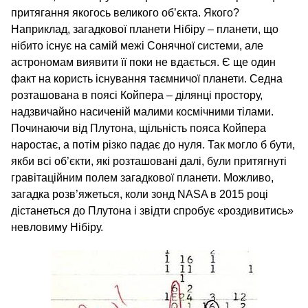
притягання якогось великого об’єкта. Якого?
Наприклад, загадкової планети Нібіру – планети, що
нібито існує на самій межі Сонячної системи, але
астрономам виявити її поки не вдається. Є ще один
факт на користь існування таємничої планети. Седна
розташована в поясі Койпера – ділянці простору,
надзвичайно насиченій малими космічними тілами.
Починаючи від Плутона, щільність пояса Койпера
наростає, а потім різко падає до нуля. Так могло б бути,
якби всі об’єкти, які розташовані далі, були притягнуті
гравітаційним полем загадкової планети. Можливо,
загадка розв’яжеться, коли зонд NASA в 2015 році
дістанеться до Плутона і звідти спробує «роздивитись»
невловиму Нібіру.