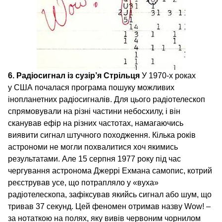
6. Радіосигнал із сузір’я Стрільця
У 1970‑х роках
у США почалася програма пошуку можливих
інопланетних радіосигналів. Для цього радіотелескоп
спрямовували на різні частини небосхилу, і він
сканував ефір на різних частотах, намагаючись
виявити сигнал штучного походження. Кілька років
астрономи не могли похвалитися хоч якимись
результатами. Але 15 серпня 1977 року під час
чергування астронома Джеррі Ехмана самопис, котрий
реєстрував усе, що потрапляло у «вуха»
радіотелескопа, зафіксував якийсь сигнал або шум, що
тривав 37 секунд. Цей феномен отримав назву Wоw! –
за нотаткою на полях, яку вивів червоним чорнилом