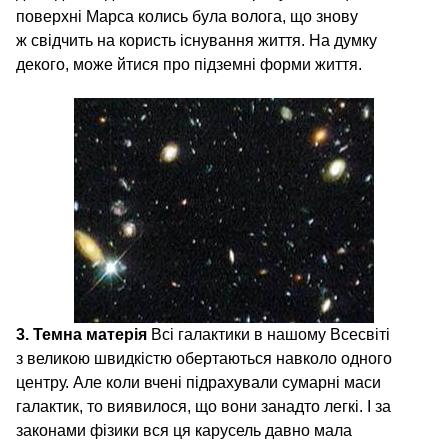
поверхні Марса колись була волога, що знову
ж свідчить на користь існування життя. На думку
декого, може йтися про підземні форми життя.
3. Темна матерія
Всі галактики в нашому Всесвіті
з великою швидкістю обертаються навколо одного
центру. Але коли вчені підрахували сумарні маси
галактик, то виявилося, що вони занадто легкі. І за
законами фізики вся ця карусель давно мала