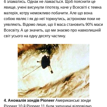
б зламатись. Однак не ламається. Щоб пояснити це
явище, учені висунули гіпотезу, наче у Всесвіті є темна
матерія, котру неможливо побачити. Але що вона
собою являє і як до неї торкнутись, астрономи поки не
уявляють. Відомо лише, що її маса становить 90% маси
Всесвіту. А це значить, що ми знаємо про навколишній
світ усього на одну десяту частину.
4. Аномалія зондів Pioneer
Американські зонди
Pioneer 10 й Pioneer 11 були запущені відповідно