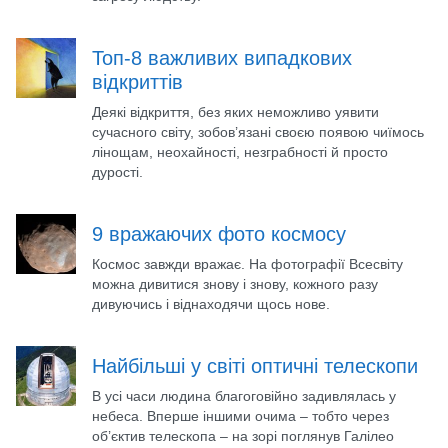
Топ-8 важливих випадкових
відкриттів
Деякі відкриття, без яких неможливо уявити
сучасного світу, зобов’язані своєю появою чиїмось
лінощам, неохайності, незграбності й просто
дурості.
9 вражаючих фото космосу
Космос завжди вражає. На фотографії Всесвіту
можна дивитися знову і знову, кожного разу
дивуючись і віднаходячи щось нове.
Найбільші у світі оптичні телескопи
В усі часи людина благоговійно задивлялась у
небеса. Вперше іншими очима – тобто через
об’єктив телескопа – на зорі поглянув Галілео