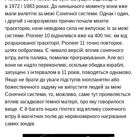
в 1972 і 1983 роках. До нинішнього моменту вони вже
мали вилетіти за межі Сонячної системи. Однак і один,
і другий з незрозумілих причин почали міняти
траєкторію, наче невідома сила не випускає їх за межі
системи. Pioneer 10 відхилився вже на 400 тис. км від
розрахованої траєкторії. Pioneer 11 точно повторює
шлях побратима. Є чимало версій: вплив сонячного
вітру, витік палива, помилки програмування. Але всі
вони не надто переконливі, оскільки обидва кораблі,
запущені з інтервалом в 11 років, поводяться однаково.
Якщо не брати до уваги підступів інопланетян або
божественного задуму не випустити людей за межі
Сонячної системи, то, можливо, саме тут проявляється
вплив загадкової темної матерії, про яку говорилося
вище. Є й багато інших гіпотез: від впливу сонячного
вітру й магнітних полів до нерівномірного нагрівання
самих зондів.