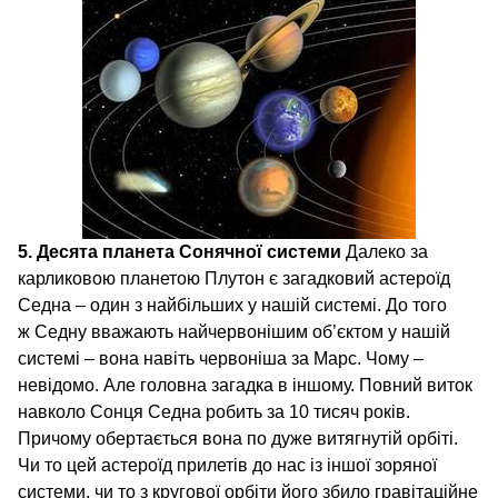
5. Десята планета Сонячної системи
Далеко за
карликовою планетою Плутон є загадковий астероїд
Седна – один з найбільших у нашій системі. До того
ж Седну вважають найчервонішим об’єктом у нашій
системі – вона навіть червоніша за Марс. Чому –
невідомо. Але головна загадка в іншому. Повний виток
навколо Сонця Седна робить за 10 тисяч років.
Причому обертається вона по дуже витягнутій орбіті.
Чи то цей астероїд прилетів до нас із іншої зоряної
системи, чи то з кругової орбіти його збило гравітаційне