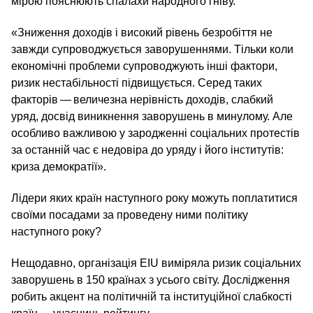
мірою пояснюють спалахи народного гніву.
«Зниження доходів і високий рівень безробіття не
завжди супроводжується заворушеннями. Тільки коли
економічні проблеми супроводжують інші фактори,
ризик нестабільності підвищується. Серед таких
факторів — величезна нерівність доходів, слабкий
уряд, досвід виникнення заворушень в минулому. Але
особливо важливою у зародженні соціальних протестів
за останній час є недовіра до уряду і його інститутів:
криза демократії».
Лідери яких країн наступного року можуть поплатитися
своїми посадами за проведену ними політику
наступного року?
Нещодавно, організація EIU виміряла ризик соціальних
заворушень в 150 країнах з усього світу. Дослідження
робить акцент на політичній та інституційної слабкості