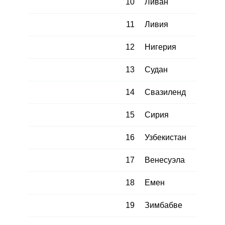
10
Ливан
11
Ливия
12
Нигерия
13
Судан
14
Свазиленд
15
Сирия
16
Узбекистан
17
Венесуэла
18
Емен
19
Зимбабве