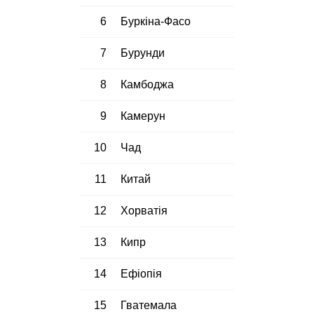
6
Буркіна-Фасо
7
Бурунди
8
Камбоджа
9
Камерун
10
Чад
11
Китай
12
Хорватія
13
Кипр
14
Ефіопія
15
Гватемала