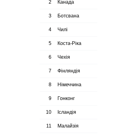
2
Канада
3
Ботсвана
4
Чилі
5
Коста-Ріка
6
Чехія
7
Фінляндія
8
Німеччина
9
Гонконг
10
Ісландія
11
Малайзія