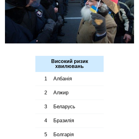
Високий ризик
хвилювань
1
Албанія
2
Алжир
3
Беларусь
4
Бразилія
5
Болгарія