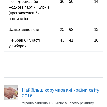
Не підтримав би
36
50
14
жодної з партій / блоків
(проголосував би
проти всіх)
Важко відповісти
25
62
13
Не брав би участі
43
41
16
у виборах
Найбільш корумповані країни світу
2016
Україна зайняла 130 місце в новому рейтингу