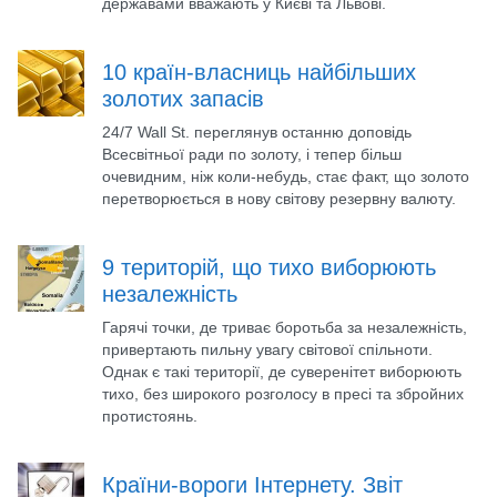
державами вважають у Києві та Львові.
10 країн-власниць найбільших
золотих запасів
24/7 Wall St. переглянув останню доповідь
Всесвітньої ради по золоту, і тепер більш
очевидним, ніж коли-небудь, стає факт, що золото
перетворюється в нову світову резервну валюту.
9 територій, що тихо виборюють
незалежність
Гарячі точки, де триває боротьба за незалежність,
привертають пильну увагу світової спільноти.
Однак є такі території, де суверенітет виборюють
тихо, без широкого розголосу в пресі та збройних
протистоянь.
Країни-вороги Інтернету. Звіт