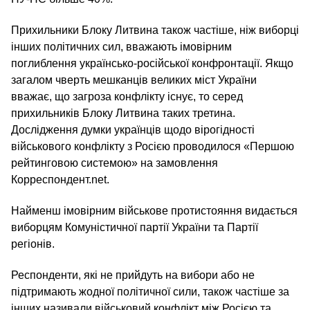
Прихильники Блоку Литвина також частіше, ніж виборці
інших політичних сил, вважають імовірним
поглиблення українсько-російської конфронтації. Якщо
загалом чверть мешканців великих міст України
вважає, що загроза конфлікту існує, то серед
прихильників Блоку Литвина таких третина.
Дослідження думки українців щодо вірогідності
військового конфлікту з Росією проводилося «Першою
рейтинговою системою» на замовлення
Корреспондент.net.
Найменш імовірним військове протистояння видається
виборцям Комуністичної партії України та Партії
регіонів.
Респонденти, які не прийдуть на вибори або не
підтримають жодної політичної сили, також частіше за
інших називали військовий конфлікт між Росією та