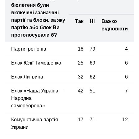
бюлетеня були
включені зазначені
партії та блоки, за яку
Так
Ні
Важко
партію або блок Ви
відповісти
проголосували б?
Партія регіонів
18
79
4
Блок Юлії Тимошенко
25
69
6
Блок Литвина
32
62
6
Блок «Наша Україна –
42
51
7
Народна
самооборона»
Комуністична партія
17
71
12
України