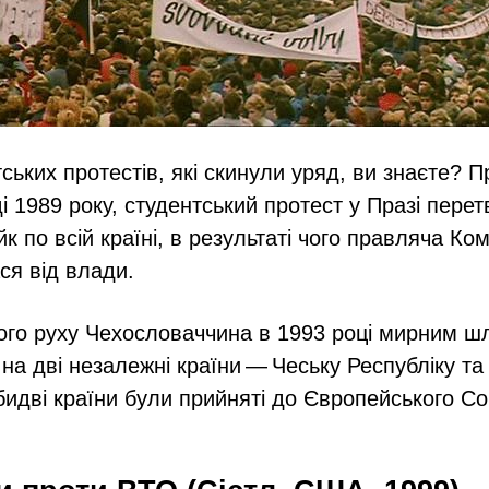
тських протестів, які скинули уряд, ви знаєте? 
і 1989 року, студентський протест у Празі пере
к по всій країні, в результаті чого правляча Ко
ся від влади.
ього руху Чехословаччина в 1993 році мирним 
на дві незалежні країни — Чеську Республіку та
обидві країни були прийняті до Європейського Со