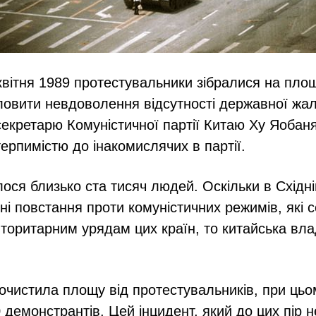
квітня 1989 протестувальники зібралися на пло
ловити невдоволення відсутності державної жа
екретарю Комуністичної партії Китаю Ху Яобан
терпимістю до інакомислячих в партії.
лося близько ста тисяч людей. Оскільки в Східні
ні повстання проти комуністичних режимів, які 
торитарним урядам цих країн, то китайська вл
очистила площу від протестувальників, при цьо
 демонстрантів. Цей інцидент, який до цих пір н