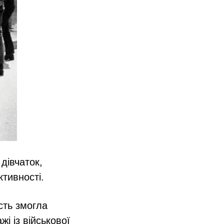
 дівчаток,
ктивності.
сть змогла
і із військової