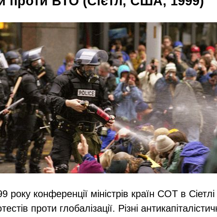
и проти ВТО (Сієтл, США, 1999)
99 року конференції міністрів країн СОТ в Сіетл
тестів проти глобалізації. Різні антикапіталістич