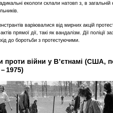
радикальні екологи склали натовп з, в загальній 
льників.
онстрантів варіювалися від мирних акцій протес
ктів прямої дії, такі як вандалізм. Дії поліції з
дхід до боротьби з протестуючими.
и проти війни у В’єтнамі (США, 
 – 1975)