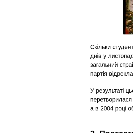
Скільки студен
днів у листопад
загальний страй
партія відрекла
У результаті ц
перетворилася 
а в 2004 році 