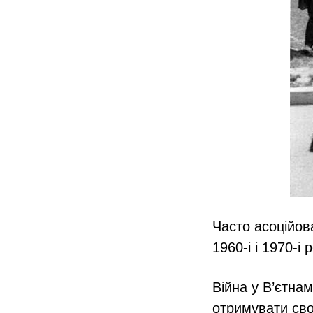
Часто асоційова
1960‑і і 1970‑і
Війна у В’єтна
отримувати сво