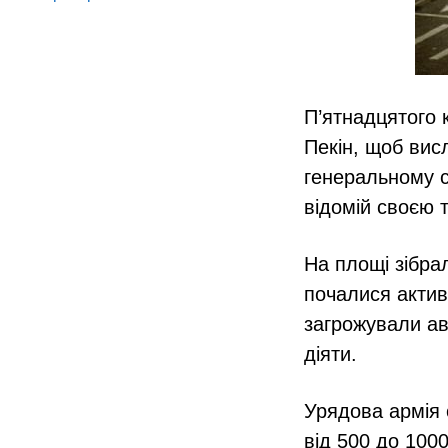
П’ятнадцятого 
Пекін, щоб вис
генеральному с
відомій своєю 
На площі зібра
почалися актив
загрожували ав
діяти.
Урядова армія 
від 500 до 1000