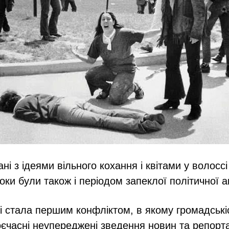
ні з ідеями вільного кохання і квітами у волоссі
 роки були також і періодом запеклої політичної а
мі стала першим конфліктом, в якому громадські
єчасні неупереджені зведення новин та репортаж