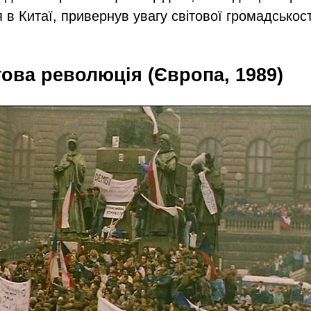
 в Китаї, привернув увагу світової громадськост
това революція (Європа, 1989)