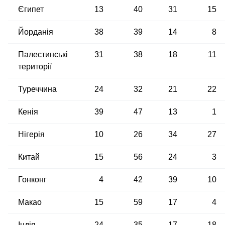
Єгипет
13
40
31
15
Йорданія
38
39
14
8
Палестинські
31
38
18
11
території
Туреччина
24
32
21
22
Кенія
39
47
13
1
Нігерія
10
26
34
27
Китай
15
56
24
3
Гонконг
4
42
39
10
Макао
15
59
17
4
Індія
24
35
17
18