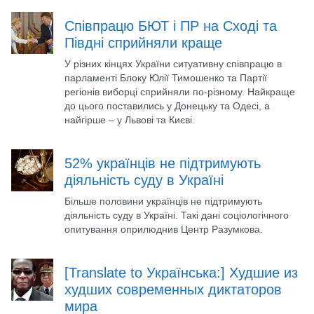
Співпрацю БЮТ і ПР на Сході та
Півдні сприйняли краще
У різних кінцях України ситуативну співпрацю в
парламенті Блоку Юлії Тимошенко та Партії
регіонів виборці сприйняли по-різному. Найкраще
до цього поставились у Донецьку та Одесі, а
найгірше – у Львові та Києві.
52% українців не підтримують
діяльність суду в Україні
Більше половини українців не підтримують
діяльність суду в Україні. Такі дані соціологічного
опитування оприлюднив Центр Разумкова.
[Translate to Українська:] Худшие из
худших современных диктаторов
мира