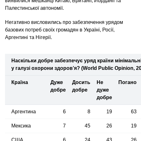
виявилися мешканці Китаю, Британії, Йорданії та
Палестинської автономії.
Негативно висловились про забезпечення урядом
базових потреб своїх громадян в Україні, Росії,
Аргентині та Нігерії.
Наскільки добре забезпечує уряд країни мінімальн
у галузі охорони здоров’я? (World Public Opinion, 2
Країна
Дуже
Досить
Не
Погано
добре
добре
дуже
добре
Аргентина
6
8
19
63
Мексика
7
45
26
19
США
6
24
43
26