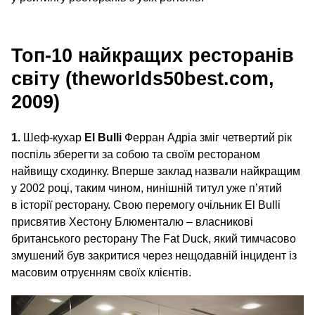
Топ-10 найкращих ресторанів
світу (theworlds50best.com,
2009)
1.
Шеф-кухар
El Bulli
Ферран Адріа зміг четвертий рік
поспіль зберегти за собою та своїм рестораном
найвищу сходинку. Вперше заклад назвали найкращим
у 2002 році, таким чином, нинішній титул уже п’ятий
в історії ресторану. Свою перемогу очільник El Bulli
присвятив Хестону Блюменталю – власникові
британського ресторану The Fat Duck, який тимчасово
змушений був закритися через нещодавній інцидент із
масовим отруєнням своїх клієнтів.