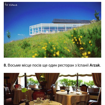
8.
Восьме місце посів ще один ресторан з Іспанії
Arzak
.