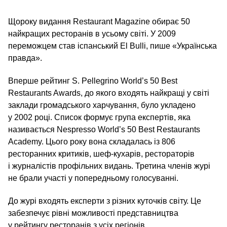
Щороку видання Restaurant Magazine обирає 50
найкращих ресторанів в усьому світі. У 2009
переможцем став іспанський El Bulli, пише «Українська
правда».
Вперше рейтинг S. Pellegrino World’s 50 Best
Restaurants Awards, до якого входять найкращі у світі
заклади громадського харчування, було укладено
у 2002 році. Список формує група експертів, яка
називається Nespresso World’s 50 Best Restaurants
Academy. Цього року вона складалась із 806
ресторанних критиків, шеф-кухарів, рестораторів
і журналістів профільних видань. Третина членів журі
не брали участі у попередньому голосуванні.
До журі входять експерти з різних куточків світу. Це
забезпечує рівні можливості представництва
у рейтингу ресторанів з усіх регіонів.