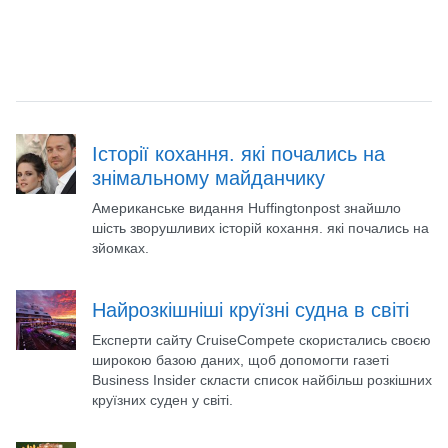
Історії кохання. які почались на
знімальному майданчику
Американське видання Huffingtonpost знайшло
шість зворушливих історій кохання. які почались на
зйомках.
Найрозкішніші круїзні судна в світі
Експерти сайту CruiseCompete скористались своєю
широкою базою даних, щоб допомогти газеті
Business Insider скласти список найбільш розкішних
круїзних суден у світі.