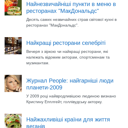
Найнезвичайніші пункти в меню в
ресторанах "МакДональдс"
Десять самих незвичайних страв світової кухні в
ресторанах "МакДональдс".
Найкращі ресторани селебріті
Вечеря з зіркою чи найкращі ресторани, які
належать відомим акторам, спортсменам та
музикантам.
Журнал People: найгарніші люди
планети-2009
У 2009 році найвродливішою людиною визнано
Кристину Епплгейт, голлівудську акторку.
Найжахливіші країни для життя
веганів