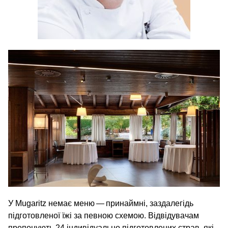
У Mugaritz немає меню — принаймні, заздалегідь
підготовленої їжі за певною схемою. Відвідувачам
пропонують 24 індивідуально підготовлених страв, які