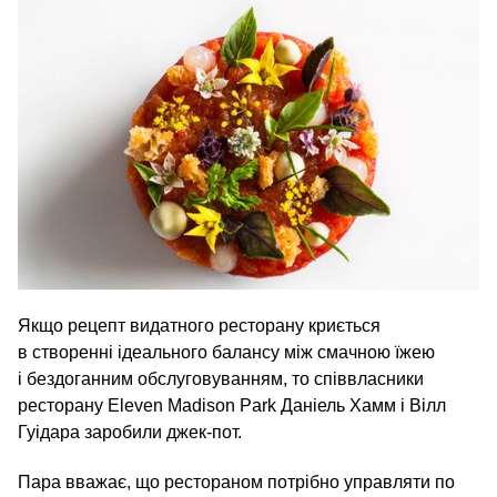
Якщо рецепт видатного ресторану криється
в створенні ідеального балансу між смачною їжею
і бездоганним обслуговуванням, то співвласники
ресторану Eleven Madison Park Даніель Хамм і Вілл
Гуідара заробили джек-пот.
Пара вважає, що рестораном потрібно управляти по