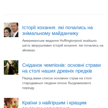
Історії кохання. які почались на
знімальному майданчику
Американське видання Huffingtonpost знайшло
шість зворушливих історій кохання. які почались на
зйомках.
Сніданок чемпіонів: основні страви
на столі наших древніх предків
Перед вами список основних страв на столі
стародавньої людини епохи Льодовикового
періоду.
Країни з найгіршим і кращим