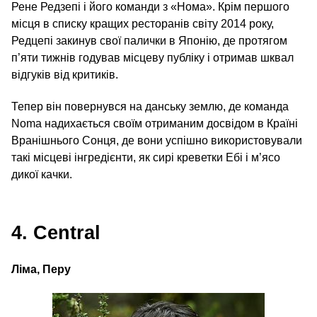
Рене Редзепі і його команди з «Нома». Крім першого
місця в списку кращих ресторанів світу 2014 року,
Редцепі закинув свої палички в Японію, де протягом
п’яти тижнів годував місцеву публіку і отримав шквал
відгуків від критиків.
Тепер він повернувся на данську землю, де команда
Noma надихається своїм отриманим досвідом в Країні
Вранішнього Сонця, де вони успішно використовували
такі місцеві інгредієнти, як сирі креветки Ебі і м’ясо
дикої качки.
4. Central
Ліма, Перу