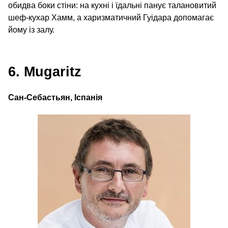
обидва боки стіни: на кухні і їдальні панує талановитий
шеф-кухар Хамм, а харизматичний Гуідара допомагає
йому із залу.
6. Mugaritz
Сан-Себастьян, Іспанія