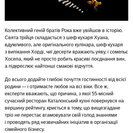
Колективний геній братів Рока вже увійшов в історію.
Свята трійця складається з шеф-кухаря Хуана,
вдумливого, але оригінального кулінара, шеф-кухаря
з випікання Хорді, чиї десерти вражають уяву, і сомельє
Хосепа, який не просто робить красиві поєднання вин,
а підкреслює найтонші смакові відчуття.
До всього додайте глибокі почуття гостинності від всієї
родини — і отримаєте любов на всі віки. Все ж,
експерти вважають, що причина, з якої 55-місний
сучасний ресторан Каталонський кухні повернувся на
вершину рейтингу, криється в тому, що вищезгадане
тріо не перестає вгамовувати свій голод знаннями
і проводять ряд незвичайних ініціатив в організації
сімейного бізнесу.