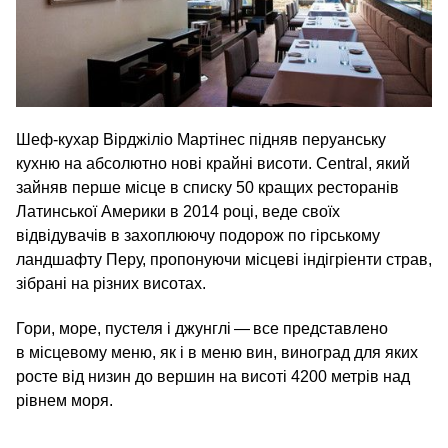
Шеф-кухар Вірджіліо Мартінес підняв перуанську
кухню на абсолютно нові крайні висоти. Central, який
зайняв перше місце в списку 50 кращих ресторанів
Латинської Америки в 2014 році, веде своїх
відвідувачів в захоплюючу подорож по гірському
ландшафту Перу, пропонуючи місцеві індігріенти страв,
зібрані на різних висотах.
Гори, море, пустеля і джунглі — все представлено
в місцевому меню, як і в меню вин, виноград для яких
росте від низин до вершин на висоті 4200 метрів над
рівнем моря.