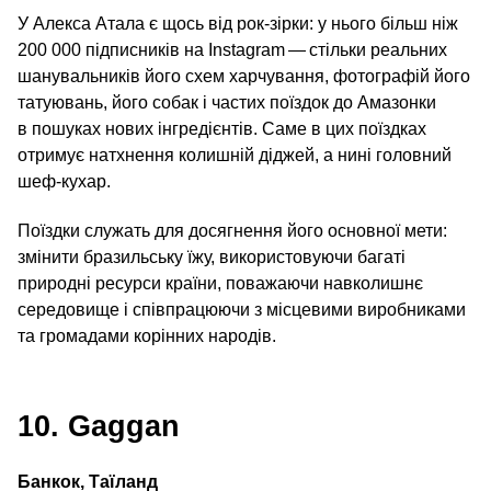
У Алекса Атала є щось від рок-зірки: у нього більш ніж
200 000 підписників на Instagram — стільки реальних
шанувальників його схем харчування, фотографій його
татуювань, його собак і частих поїздок до Амазонки
в пошуках нових інгредієнтів. Саме в цих поїздках
отримує натхнення колишній діджей, а нині головний
шеф-кухар.
Поїздки служать для досягнення його основної мети:
змінити бразильську їжу, використовуючи багаті
природні ресурси країни, поважаючи навколишнє
середовище і співпрацюючи з місцевими виробниками
та громадами корінних народів.
10. Gaggan
Банкок, Таїланд