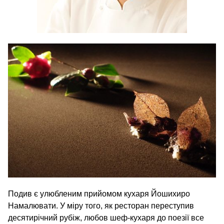
Подив є улюбленим прийомом кухаря Йошихиро
Намалювати. У міру того, як ресторан переступив
десятирічний рубіж, любов шеф-кухаря до поезії все