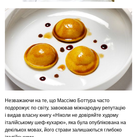
Незважаючи на те, що Массімо Боттура часто
подорожує по світу, завоював міжнародну репутацію
і видав власну книгу «Ніколи не довіряйте худому
італійському шеф-кухарю», яка була опублікована на
декількох мовах, його страви залишаються глибоко