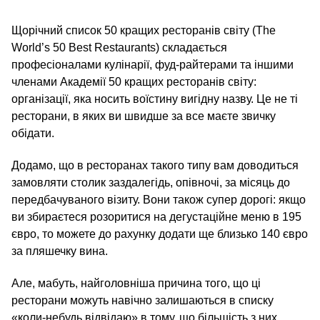
Щорічний список 50 кращих ресторанів світу (The
World’s 50 Best Restaurants) складається
професіоналами кулінарії, фуд-райтерами та іншими
членами Академії 50 кращих ресторанів світу:
організації, яка носить воїстину вигідну назву. Це не ті
ресторани, в яких ви швидше за все маєте звичку
обідати.
Додамо, що в ресторанах такого типу вам доводиться
замовляти столик заздалегідь, опівночі, за місяць до
передбачуваного візиту. Вони також супер дорогі: якщо
ви збираєтеся розоритися на дегустаційне меню в 195
євро, то можете до рахунку додати ще близько 140 євро
за пляшечку вина.
Але, мабуть, найголовніша причина того, що ці
ресторани можуть навічно залишаються в списку
«коли-небудь відвідаю» в тому, що більшість з них