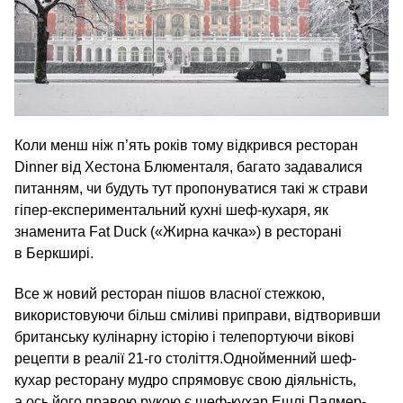
Коли менш ніж п’ять років тому відкрився ресторан
Dinner від Хестона Блюменталя, багато задавалися
питанням, чи будуть тут пропонуватися такі ж страви
гіпер-експериментальний кухні шеф-кухаря, як
знаменита Fat Duck («Жирна качка») в ресторані
в Беркширі.
Все ж новий ресторан пішов власної стежкою,
використовуючи більш сміливі приправи, відтворивши
британську кулінарну історію і телепортуючи вікові
рецепти в реалії 21-го століття.Однойменний шеф-
кухар ресторану мудро спрямовує свою діяльність,
а ось його правою рукою є шеф-кухар Ешлі Палмер-