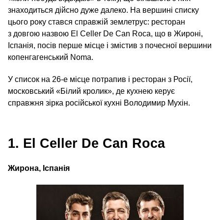
знаходиться дійсно дуже далеко. На вершині списку
цього року стався справжій землетрус: ресторан
з довгою назвою El Celler De Can Roca, що в Жироні,
Іспанія, посів перше місце і змістив з почесної вершини
копенгагенський Noma.
У список на 26‑е місце потрапив і ресторан з Росії,
московський «Білий кролик», де кухнею керує
справжня зірка російської кухні Володимир Мухін.
1. El Celler De Can Roca
Жирона, Іспанія