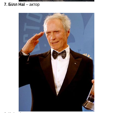
7. Білл Наї
– актор