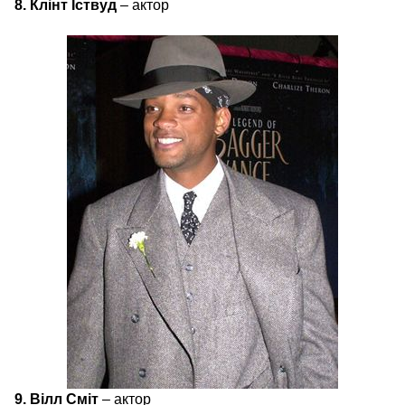
8. Клінт Іствуд
– актор
9. Вілл Сміт
– актор