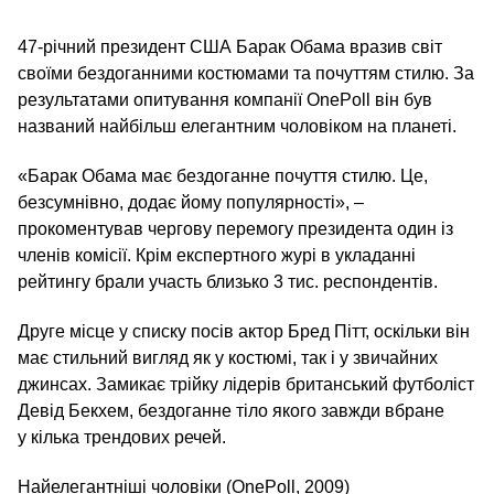
47-річний президент США Барак Обама вразив світ
своїми бездоганними костюмами та почуттям стилю. За
результатами опитування компанії OnePoll він був
названий найбільш елегантним чоловіком на планеті.
«Барак Обама має бездоганне почуття стилю. Це,
безсумнівно, додає йому популярності», –
прокоментував чергову перемогу президента один із
членів комісії. Крім експертного журі в укладанні
рейтингу брали участь близько 3 тис. респондентів.
Друге місце у списку посів актор Бред Пітт, оскільки він
має стильний вигляд як у костюмі, так і у звичайних
джинсах. Замикає трійку лідерів британський футболіст
Девід Бекхем, бездоганне тіло якого завжди вбране
у кілька трендових речей.
Найелегантніші чоловіки (ОneРoll, 2009)