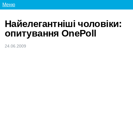
Меню
Найелегантніші чоловіки:
опитування ОneРoll
24.06.2009