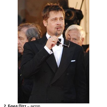
2. Бред Пітт
– актор