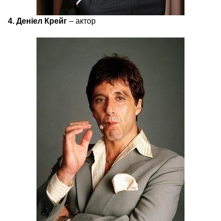
4. Деніел Крейг
– актор