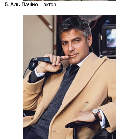
5. Аль Пачіно
– актор