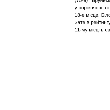
(75‑е) і Брунеє
у порівнянні з
18‑е місце, Біл
Зате в рейтинг
11-му місці в с