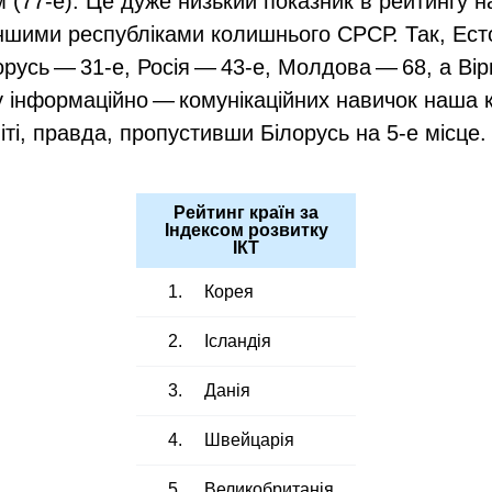
м (77‑е). Це дуже низький показник в рейтингу н
 іншими республіками колишнього СРСР. Так, Ест
орусь — 31‑е, Росія — 43‑е, Молдова — 68, а Вір
у інформаційно — комунікаційних навичок наша к
віті, правда, пропустивши Білорусь на 5‑е місце.
Рейтинг країн за
Індексом розвитку
ІКТ
1.
Корея
2.
Ісландія
3.
Данія
4.
Швейцарія
5.
Великобританія