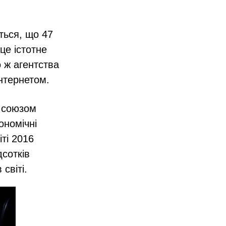
ться, що 47
це істотне
о ж агентства
Інтернетом.
м союзом
ономічні
іті 2016
сотків
 світі.