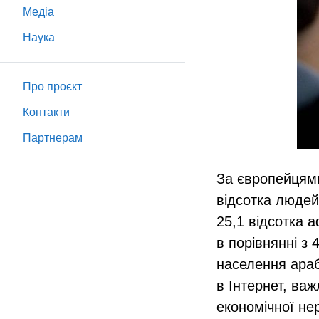
Медіа
Наука
Про проєкт
Контакти
Партнeрам
За європейцями
відсотка людей
25,1 відсотка 
в порівнянні з 
населення араб
в Інтернет, ва
економічної нер