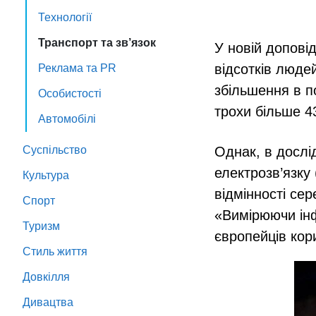
Технології
Транспорт та зв’язок
У новій доповід
відсотків людей
Реклама та PR
збільшення в п
Особистості
трохи більше 4
Автомобілі
Суспільство
Однак, в дослі
електрозв’язку 
Культура
відмінності сер
Спорт
«Вимірюючи інф
Туризм
європейців кор
Стиль життя
Довкілля
Дивацтва