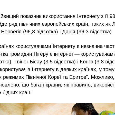
айвищий показник використання Інтернету з її 98
йде ряд північних європейських країн, таких як
 Норвегія (96,8 відсотка) і Данія (96,3 відсотка).
раїнах користувачами Інтернету є незначна час
сотка громадян Нігеру є інтернет — користувачам
отка), Гвінеї-Бісау (3,5 відсотка) і Конго (3,8 ві
користувачів Інтернету в деяких країнах, у тому
х режимах Північної Кореї та Еритреї. Можливо,
ановлено, що багаті країни, як правило, викорис
 бідних країн.