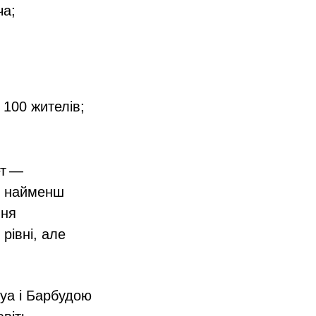
ча;
 100 жителів;
ет —
ня найменш
ння
рівні, але
гуа і Барбудою