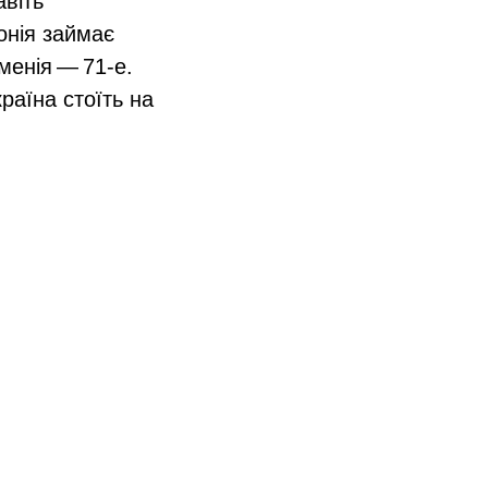
авіть
онія займає
менія — 71‑е.
раїна стоїть на