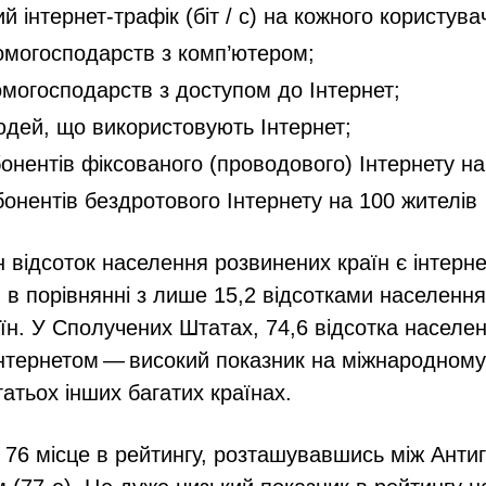
 інтернет-трафік (біт / с) на кожного користува
омогосподарств з комп’ютером;
омогосподарств з доступом до Інтернет;
юдей, що використовують Інтернет;
абонентів фіксованого (проводового) Інтернету на
абонентів бездротового Інтернету на 100 жителів
н відсоток населення розвинених країн є інтерн
 в порівнянні з лише 15,2 відсотками населен
їн. У Сполучених Штатах, 74,6 відсотка населе
нтернетом — високий показник на міжнародному 
гатьох інших багатих країнах.
 76 місце в рейтингу, розташувавшись між Анти