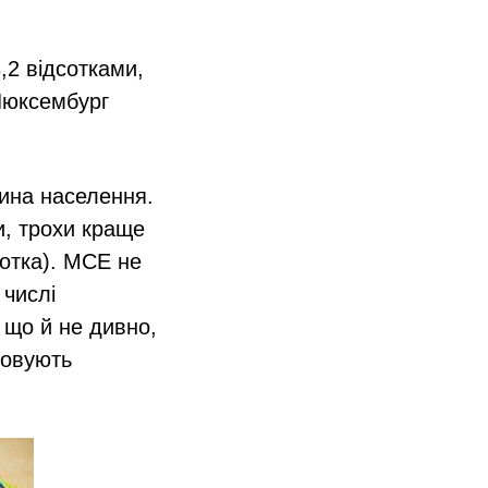
,2 відсотками,
 Люксембург
тина населення.
и, трохи краще
дсотка). МСЕ не
 числі
 що й не дивно,
товують