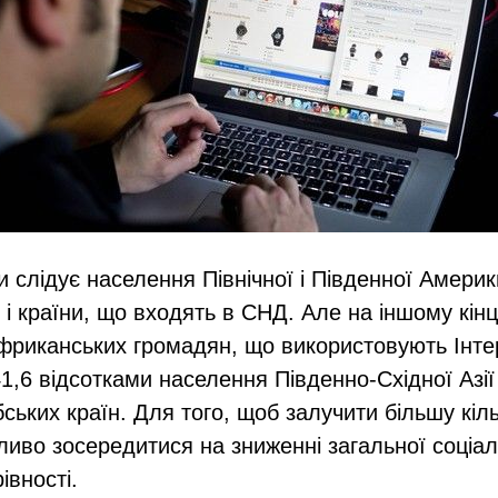
 слідує населення Північної і Південної Америк
 і країни, що входять в СНД. Але на іншому кінц
африканських громадян, що використовують Інте
41,6 відсотками населення Південно-Східної Азії 
ських країн. Для того, щоб залучити більшу кіл
жливо зосередитися на зниженні загальної соціа
івності.