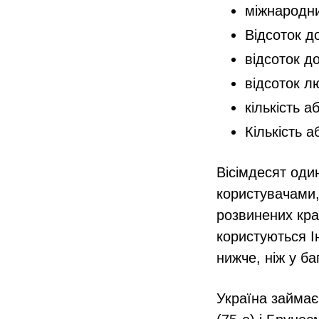
міжнародний
Відсоток д
відсоток д
відсоток л
кількість 
Кількість 
Вісімдесят оди
користувачами,
розвинених кра
користуються І
нижче, ніж у ба
Україна займає