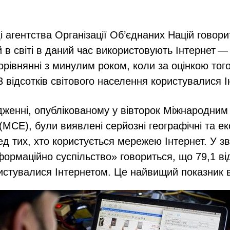
і агентства Організації Об’єднаних Націй говори
 в світі в даний час використовують Інтернет — 
орівнянні з минулим роком, коли за оцінкою тог
3 відсотків світового населення користувалися 
дженні, опублікованому у вівторок Міжнародни
(МСЕ), були виявлені серйозні географічні та ек
ед тих, хто користується мережею Інтернет. У зв
ормаційно суспільство» говориться, що 79,1 від
истувалися Інтернетом. Це найвищий показник в