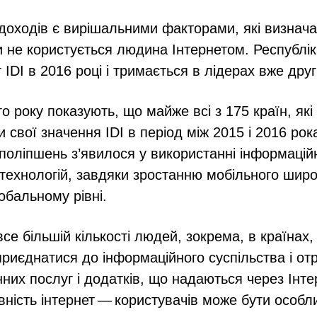
ь доходів є вирішальними факторами, які визнач
и не користується людина Інтернетом. Республі
IDI в 2016 році і тримається в лідерах вже друг
о року показують, що майже всі з 175 країн, які
и свої значення IDI в період між 2015 і 2016 ро
 поліпшень з’явилося у використанні інформацій
 технологій, завдяки зростанню мобільного шир
обальному рівні.
се більшій кількості людей, зокрема, в країнах,
риєднатися до інформаційного суспільства і от
нних послуг і додатків, що надаються через Інт
івність інтернет — користувачів може бути особл