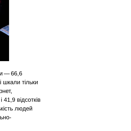
и — 66,6
і шкали тільки
рнет,
і 41,9 відсотків
ькість людей
льно-