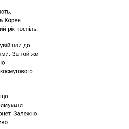
ають,
ка Корея
ий рік поспіль.
 увійшли до
ками. За той же
но-
окосмугового
 що
римувати
ернет. Залежно
иво