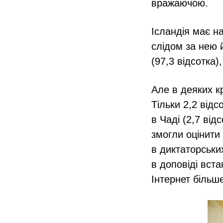
вражаючою.
Ісландія має н
слідом за нею 
(97,3 відсотка),
Але в деяких к
Тільки 2,2 від
в Чаді (2,7 відс
змогли оцінити 
в диктаторськи
в доповіді вст
Інтернет більше