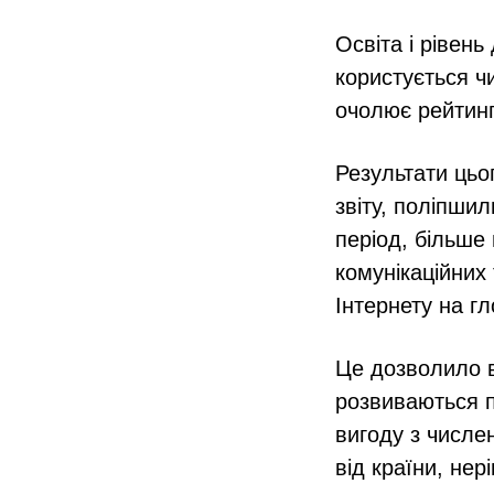
Освіта і рівен
користується ч
очолює рейтинг 
Результати цьог
звіту, поліпшил
період, більше
комунікаційних
Інтернету на гл
Це дозволило в
розвиваються п
вигоду з числе
від країни, нер