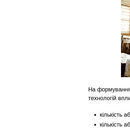
На формування 
технологій впл
кількість а
кількість а