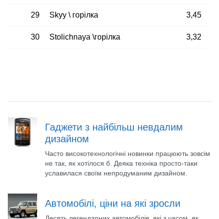
29
Skyy \ горілка
3,45
30
Stolichnaya \горілка
3,32
Гаджети з найбільш невдалим
дизайном
Часто високотехнологічні новинки працюють зовсім
не так, як хотілося б. Деяка техніка просто-таки
уславилася своїм непродуманим дизайном.
Автомобілі, ціни на які зросли
Десять легендарних автомобілів, які з часом, як