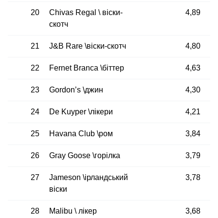
20
Chivas Regal \ віски-
4,89
скотч
21
J&B Rare \віски-скотч
4,80
22
Fernet Branca \біттер
4,63
23
Gordon’s \джин
4,30
24
De Kuyper \лікери
4,21
25
Havana Club \ром
3,84
26
Gray Goose \горілка
3,79
27
Jameson \ірландський
3,78
віски
28
Malibu \ лікер
3,68