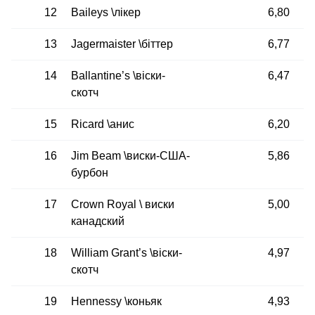
12
Baileys \лікер
6,80
13
Jagermaister \біттер
6,77
14
Ballantine’s \віски-
6,47
скотч
15
Ricard \анис
6,20
16
Jim Beam \виски-США-
5,86
бурбон
17
Crown Royal \ виски
5,00
канадский
18
William Grant’s \віски-
4,97
скотч
19
Hennessy \коньяк
4,93