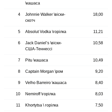
\кашаса
4
Johnnie Walker \віски-
18,00
скотч
5
Absolut Vodka \горілка
11,21
6
Jack Daniel’s \віски-
10,58
США-Теннессі
7
Pitu \кашаса
10,49
8
Captain Morgan \ром
9,20
9
Velho Barreiro \кашаса
8,40
10
Nemiroff \горілка
8,03
11
Khortytsa \ горілка
7,50