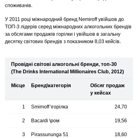
споживачів.
У 2011 році міжнародний бренд Nemiroff увійшов до
ТОП‑3 лідерів серед міжнародних алкогольних брендів
за обсягами продажів горілки і увійшов в загальну
десятку світових брендів з показником 8,03 кейсів.
Провідні світові алкогольні бренди, топ-30
(
The Drinks International Millionaires Club,
2012)
Місце
Бренд\категорія
Обсяг продаж
у кейсах
1
Smirnoff \горілка
24,70
2
Bacardi \ром
19,56
3
Pirassununga 51
18,60