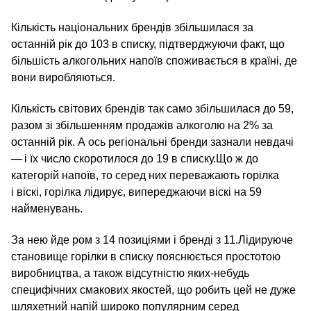
Кількість національних брендів збільшилася за
останній рік до 103 в списку, підтверджуючи факт, що
більшість алкогольних напоїв споживається в країні, де
вони виробляються.
Кількість світових брендів так само збільшилася до 59,
разом зі збільшенням продажів алкоголю на 2% за
останній рік. А ось регіональні бренди зазнали невдачі
— і їх число скоротилося до 19 в списку.Що ж до
категорій напоїв, то серед них переважають горілка
і віскі, горілка лідирує, випереджаючи віскі на 59
найменувань.
За нею йде ром з 14 позиціями і бренді з 11.Лідируюче
становище горілки в списку пояснюється простотою
виробництва, а також відсутністю яких-небудь
специфічних смакових якостей, що робить цей не дуже
шляхетний напій широко популярним серед