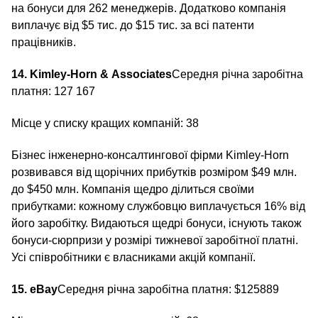
на бонуси для 262 менеджерів. Додатково компанія
виплачує від $5 тис. до $15 тис. за всі патенти
працівників.
14. Kimley-Horn & Associates
Середня річна заробітна
платня: 127 167
Місце у списку кращих компаній: 38
Бізнес інженерно-консалтингової фірми Kimley-Horn
розвивався від щорічних прибутків розміром $49 млн.
до $450 млн. Компанія щедро ділиться своїми
прибутками: кожному службовцю виплачується 16% від
його заробітку. Видаються щедрі бонуси, існують також
бонуси-сюрпризи у розмірі тижневої заробітної платні.
Усі співробітники є власниками акцій компанії.
15.
eBay
Середня річна заробітна платня: $125889