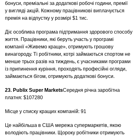
бонуси, преміальні за додаткові робочі години, премії
у вигляді акцій. Кожному працівникові виплачується
премія на відпустку у розмірі $1 тис.
Діє особлива програма підтримання здорового способу
життя. Працівники, які беруть участь у програмі
компанії «Живемо краще», отримують грошову
винагороду. Ті робітники, котрі займаються спортом не
менше трьох разів на тиждень, є учасниками програми
із припинення куріння, проходять професійні огляди,
займаються бігом, отримують додаткові бонуси.
23. Publix Super Markets
Середня річна заробітна
платня: $107280
Місце у списку кращих компаній: 91
Це найбільша в США мережа супермаркетів, якою
володіють працівники. Щороку робітники отримують