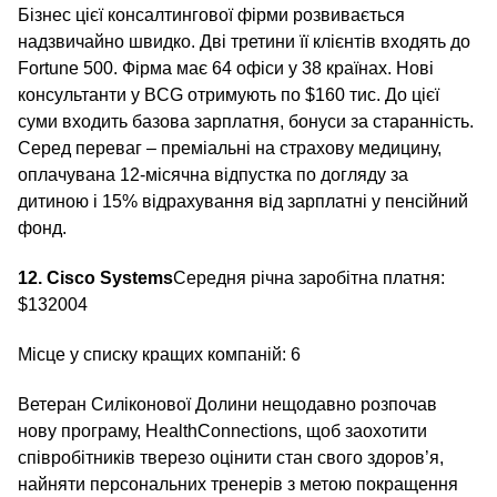
Бізнес цієї консалтингової фірми розвивається
надзвичайно швидко. Дві третини її клієнтів входять до
Fortune 500. Фірма має 64 офіси у 38 країнах. Нові
консультанти у BCG отримують по $160 тис. До цієї
суми входить базова зарплатня, бонуси за старанність.
Серед переваг – преміальні на страхову медицину,
оплачувана 12-місячна відпустка по догляду за
дитиною і 15% відрахування від зарплатні у пенсійний
фонд.
12. Cisco Systems
Середня річна заробітна платня:
$132004
Місце у списку кращих компаній: 6
Ветеран Силіконової Долини нещодавно розпочав
нову програму, HealthConnections, щоб заохотити
співробітників тверезо оцінити стан свого здоров’я,
найняти персональних тренерів з метою покращення