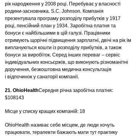
рік народження у 2008 році. Перебуває у власності
родини-засновника. S.C. Johnson. Компанія
презентувала програму розподілу прибутків у 1917
році, пенсійний план у 1934. Заробітна платня та
бонуси є найбільшими в цій галузі. Працівники
отримують щорічні підвищення зарплатні, двічі на рік їм
виплачуються кошти із розподілу прибутків, а також
бонуси за виробіток. Серед інших переваг – сервіс
індивідуальних консьєржів, що виконують різноманітні
доручення, безкоштовна медична консультація
і відпочинок у санаторії компанії.
21. OhioHealth
Середня річна заробітна платня:
$108143
Місце у списку кращих компаній: 18
OhioHealth називає себе місцем, де люди хочуть
працювати, терапевти бажають мати тут практику