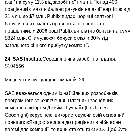
акції на суму 11% від заробітної платні. Понад 400
працівників мають баланс рахунків на акції вартістю від
$1 млн. до $7 млн. Publix видає щорічні святкові
бонуси, на які мають право штатні і нештатні
працівники. У 2006 році Publix виплатив бонуси на суму
$324 млн. Стимулюючі бонуси склали 30% від
загального річного прибутку компанії.
24. SAS Institute
Середня річна заробітна платня:
$104566
Місце у списку кращих компаній: 29
SAS вважається одним із найбільших розробників
програмного забезпечення. Власник і засновник
компанії доктором Джеймс Гуднайт (Dr. James
Goodnight) керує нею, використовуючи свій основний
принцип: «Якщо ставишся до працівників ніби вони
вагомі для компанії, то вони стають такими». Щоб бути