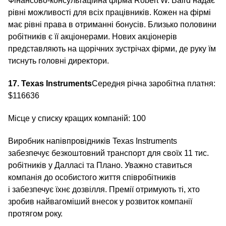
Фінансово-консультаційна фірма Robert W. Baird надає
рівні можливості для всіх працівників. Кожен на фірмі
має рівні права в отриманні бонусів. Близько половини
робітників є її акціонерами. Нових акціонерів
представляють на щорічних зустрічах фірми, де руку їм
тиснуть головні директори.
17. Texas Instruments
Середня річна заробітна платня:
$116636
Місце у списку кращих компаній: 100
Виробник напівпровідників Texas Instruments
забезпечує безкоштовний транспорт для своїх 11 тис.
робітників у Далласі та Плано. Уважно ставиться
компанія до особистого життя співробітників
і забезпечує їхнє дозвілля. Премії отримують ті, хто
зробив найвагоміший внесок у розвиток компанії
протягом року.