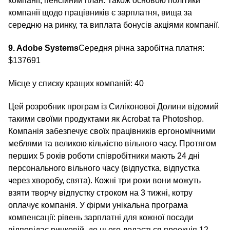
компанії, пенсійний план. Також основою політики
компанії щодо працівників є зарплатня, вища за
середню на ринку, та виплата бонусів акціями компанії.
9. Adobe Systems
Середня річна заробітна платня:
$137691
Місце у списку кращих компаній: 40
Цей розробник програм із Силіконової Долини відомий
такими своїми продуктами як Acrobat та Photoshop.
Компанія забезпечує своїх працівників ергономічними
меблями та великою кількістю вільного часу. Протягом
перших 5 років роботи співробітники мають 24 дні
персонального вільного часу (відпустка, відпустка
через хворобу, свята). Кожні три роки вони можуть
взяти творчу відпустку строком на 3 тижні, котру
оплачує компанія. У фірми унікальна програма
компенсації: рівень зарплатні для кожної посади
відповідає ринковій, до цього додається проекція 12-