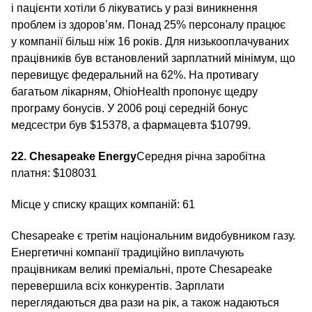
і пацієнти хотіли б лікуватись у разі виникнення
проблем із здоров’ям. Понад 25% персоналу працює
у компанії більш ніж 16 років. Для низькооплачуваних
працівників був встановлений зарплатний мінімум, що
перевищує федеральний на 62%. На противагу
багатьом лікарням, OhioHealth пропонує щедру
програму бонусів. У 2006 році середній бонус
медсестри був $15378, а фармацевта $10799.
22. Chesapeake Energy
Середня річна заробітна
платня: $108031
Місце у списку кращих компаній: 61
Chesapeake є третім національним видобувником газу.
Енергетичні компанії традиційно виплачують
працівникам великі преміальні, проте Chesapeake
перевершила всіх конкурентів. Зарплати
переглядаються два рази на рік, а також надаються