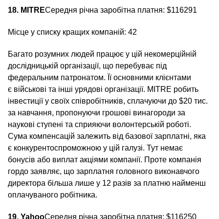
18. MITRE
Середня річна заробітна платня: $116291
Місце у списку кращих компаній: 42
Багато розумних людей працює у цій некомерційній
дослідницькій організації, що перебуває під
федеральним патронатом. Її основними клієнтами
є військові та інші урядові організації. MITRE робить
інвестиції у своїх співробітників, сплачуючи до $20 тис.
за навчання, пропонуючи грошові винагороди за
наукові ступені та сприяючи волонтерській роботі.
Сума компенсацій залежить від базової зарплатні, яка
є конкурентоспроможною у цій галузі. Тут немає
бонусів або виплат акціями компанії. Проте компанія
гордо заявляє, що зарплатня головного виконавчого
директора більша лише у 12 разів за платню найменш
оплачуваного робітника.
19. Yahoo
Середня річна заробітна платня: $116250