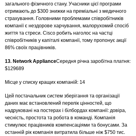
загального фізичного стану. Учасники цієї програми
отримають до $300 знижки на преміальні з медичного
страхування. Головними проблемами співробітників
компанії є нездорове харчування, малорухомий спосіб
життя та стреси. Cisco робить наголос на частці
співробітників у капіталі компанії, тому пропонує акції
86% своїх працівників.
13. Network Appliance
Середня річна заробітна платня:
$129689
Місце у списку кращих компаній: 14
Цей постачальник систем зберігання та організації
даних має встановлений перелік цінностей, що
надруковані на постерах і білбордах компанії: довіра,
чесність, простота та робота в команді. Компанія
стимулює працівників компенсаціями та бонусами. За
останній рік компанія витратила більше ніж $750 тис.