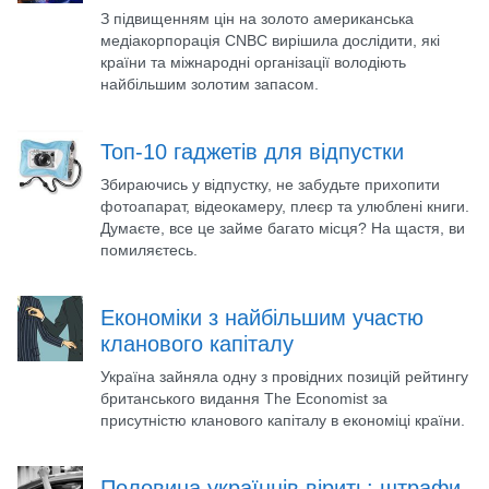
З підвищенням цін на золото американська
медіакорпорація CNBC вирішила дослідити, які
країни та міжнародні організації володіють
найбільшим золотим запасом.
Топ-10 гаджетів для відпустки
Збираючись у відпустку, не забудьте прихопити
фотоапарат, відеокамеру, плеєр та улюблені книги.
Думаєте, все це займе багато місця? На щастя, ви
помиляєтесь.
Економіки з найбільшим участю
кланового капіталу
Україна зайняла одну з провідних позицій рейтингу
британського видання The Economist за
присутністю кланового капіталу в економіці країни.
Половина українців вірить: штрафи