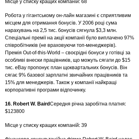
Місце у списку кращих компаній: 68
Робота у гігантському он-лайн магазині є сприятливим
місцем для отримання бонусів. У 2006 році сума
нарахувань на 2,5 тис. бонусів сягнула $3,3 млн.
Спеціальні премії на акції компанії було виплачено 97%
співробітників (не враховуючи топ-менеджерів).
Премія Out-of-this-World – своєрідні бонуси у готівці за
особливі внески працівників, що можуть сягати до $15
тис. eBay пропонує план щоквартальних бонусів. Він
сягає 9% базової зарплатні звичайних працівників та
15% для менеджерів. Також у компанії найкращі
корпоративні програми відпочинку.
16. Robert W. Baird
Середня річна заробітна платня:
$123800
Місце у списку кращих компаній: 39