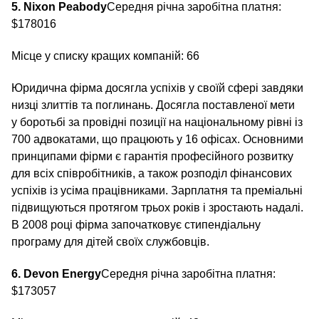
5. Nixon Peabody
Середня річна заробітна платня:
$178016
Місце у списку кращих компаній: 66
Юридична фірма досягла успіхів у своїй сфері завдяки
низці злиттів та поглинань. Досягла поставленої мети
у боротьбі за провідні позиції на національному рівні із
700 адвокатами, що працюють у 16 офісах. Основними
принципами фірми є гарантія професійного розвитку
для всіх співробітників, а також розподіл фінансових
успіхів із усіма працівниками. Зарплатня та преміальні
підвищуються протягом трьох років і зростають надалі.
В 2008 році фірма започатковує стипендіальну
програму для дітей своїх службовців.
6. Devon Energy
Середня річна заробітна платня:
$173057