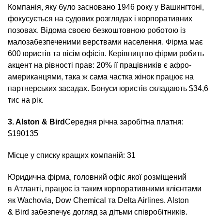
Компанія, яку було засновано 1946 року у Вашингтоні,
фокусується на судових розглядах і корпоративних
позовах. Відома своєю безкоштовною роботою із
малозабезпеченими верствами населення. Фірма має
600 юристів та вісім офісів. Керівництво фірми робить
акцент на рівності прав: 20% її працівників є афро-
американцями, така ж сама частка жінок працює на
партнерських засадах. Бонуси юристів складають $34,6
тис на рік.
3. Alston & Bird
Середня річна заробітна платня:
$190135
Місце у списку кращих компаній: 31
Юридична фірма, головний офіс якої розміщений
в Атланті, працює із таким корпоративними клієнтами
як Wachovia, Dow Chemical та Delta Airlines. Alston
& Bird забезпечує догляд за дітьми співробітників.