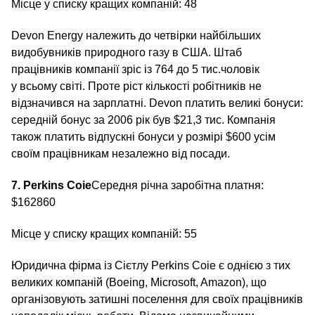
Місце у списку кращих компаній: 48
Devon Energy належить до четвірки найбільших
видобувників природного газу в США. Штаб
працівників компанії зріс із 764 до 5 тис.чоловік
у всьому світі. Проте ріст кількості робітників не
відзначився на зарплатні. Devon платить великі бонуси:
середній бонус за 2006 рік був $21,3 тис. Компанія
також платить відпускні бонуси у розмірі $600 усім
своїм працівникам незалежно від посади.
7. Perkins Coie
Середня річна заробітна платня:
$162860
Місце у списку кращих компаній: 55
Юридична фірма із Сієтлу Perkins Coie є однією з тих
великих компаній (Boeing, Microsoft, Amazon), що
організовують затишні поселення для своїх працівників