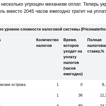
 несколько упрощен механизм оплат. Теперь ук
ь вместо 2045 часов ежегодно тратит на уплат
по уровню сложности налоговой системы (Pricewaterho
а
Количество
Время,
Полная
налогов
которое
налогова
уходит на
ставка,%
уплату
налогов
(часов
ежегодно)
вские острова
1
0
9,
1
36
11,
г
4
80
24,