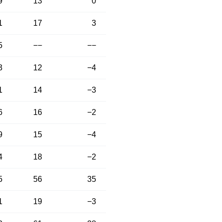
9
13
0
1
17
3
5
−−
−−
3
12
−4
1
14
−3
6
16
−2
9
15
−4
4
18
−2
5
56
35
1
19
−3