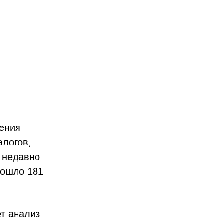
ения
алогов,
 недавно
«вошло 181
т анализ