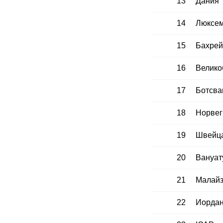
13
Дания
14
Люксем
15
Бахрей
16
Велико
17
Ботсва
18
Норвег
19
Швейц
20
Вануат
21
Малай
22
Иорда