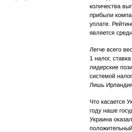
количества вып
прибыли компа
уплате. Рейтин
является сред
Легче всего ве
1 налог, ставк
лидерские пози
системой нало
Лишь Ирландия
Что касается У
году наше госу
Украина оказал
положительный 