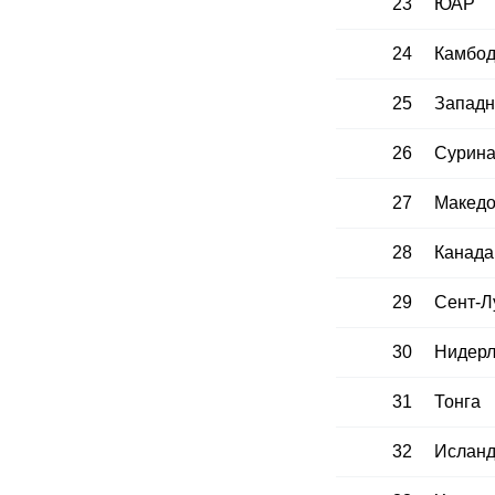
23
ЮАР
24
Камбо
25
Западн
26
Сурин
27
Макед
28
Канада
29
Сент-Л
30
Нидер
31
Тонга
32
Ислан