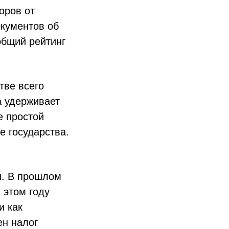
оров от
окументов об
общий рейтинг
тве всего
а удерживает
е простой
 государства.
и. В прошлом
 этом году
и как
ен налог