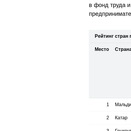
в фонд труда и
предпринимател
Рейтинг стран 
Место
Стран
1
Мальди
2
Катар
3
Гонкон