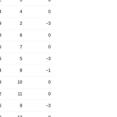
4
4
0
9
2
−3
8
6
0
5
7
0
6
5
−3
4
8
−1
8
10
0
2
11
0
6
9
−3