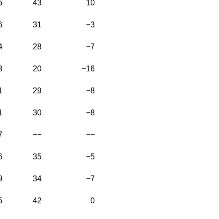
5
43
10
6
31
−3
4
28
−7
3
20
−16
1
29
−8
1
30
−8
7
−−
−−
6
35
−5
9
34
−7
5
42
0