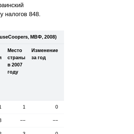
раинский
у налогов 848.
useCoopers, МВФ, 2008)
Место
Изменение
я
страны
за год
в 2007
году
1
1
0
3
−−
−−
2
3
0