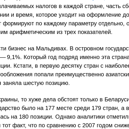
лачиваемых налогов в каждой стране, часть сб
нии и время, которое уходит на оформление д
г формируют по каждому параметру отдельно, 
ним арифметическим из трех показателей.
сти бизнес на Мальдивах. В островном государс
а — 9,1%. Который год подряд именно эта стран
ции. Кстати, в первую десятку стран с наиболе
гообложения попали преимущественно азиатские
 заняла шестую позицию.
краины, то хуже дела обстоят только в Беларус
дарство было на 177 месте среди 179 стран, а в
ась на 180 позиции. Однако аналитики отметил
тот факт, что по сравнению с 2007 годом сниж