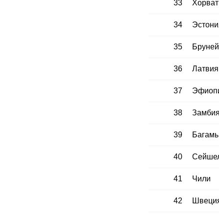
33
Хорват
34
Эстони
35
Бруней
36
Латвия
37
Эфиоп
38
Замби
39
Багам
40
Сейшел
41
Чили
42
Швеци