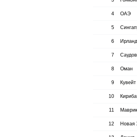
4
ОАЭ
5
Сингап
6
Ирлан
7
Саудов
8
Оман
9
Кувейт
10
Кириба
11
Маври
12
Новая 