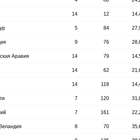
14
12
14,
ур
5
84
27,
дия
9
76
28,
ская Аравия
14
79
14,
14
62
21,
14
118
14,
ти
7
120
31,
кий
7
161
22,
Зеландия
8
70
35,