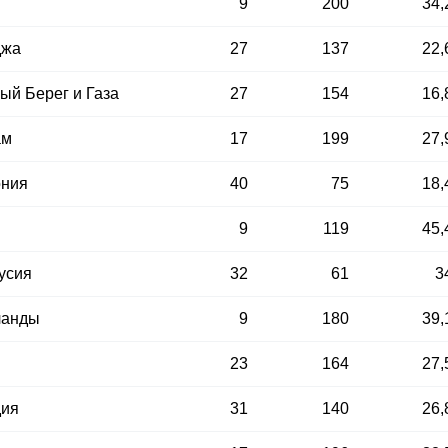
9
200
34,
джа
27
137
22,
ый Берег и Газа
27
154
16,
ам
17
199
27,
ония
40
75
18,
9
119
45,
усия
32
61
3
ланды
9
180
39,
23
164
27,
дия
31
140
26,