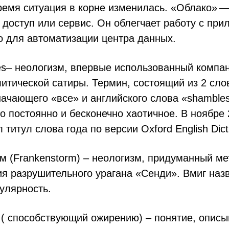
ремя ситуация в корне изменилась. «Облако» —
доступ или сервис. Он облегчает работу с при
о для автоматизации центра данных.
es– неологизм, впервые использованный компа
литической сатиры. Термин, состоящий из 2 сло
ачающего «все» и английского слова «shambles
о постоянно и бесконечно хаотичное. В ноябре 
титул слова года по версии Oxford English Dict
м (Frankenstorm) – неологизм, придуманный м
ия разрушительного урагана «Сенди». Вмиг наз
улярность.
 ( способствующий ожирению) – понятие, опис