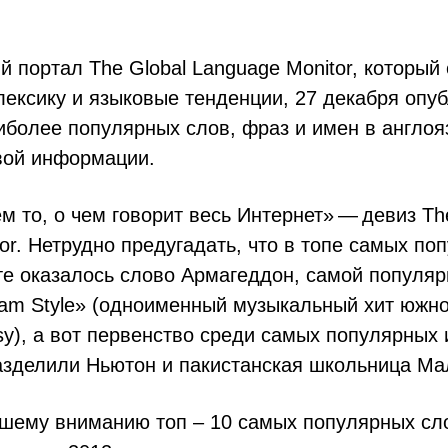
й портал The Global Language Monitor, который
ексику и языковые тенденции, 27 декабря опу
иболее популярных слов, фраз и имен в англо
вой информации.
 то, о чем говорит весь Интернет» — девиз Th
or. Нетрудно предугадать, что в топе самых по
те оказалось слово Армагеддон, самой популя
am Style» (одноименный музыкальный хит южно
y), а вот первенство среди самых популярных
азделили Ньютон и пакистанская школьница М
шему вниманию топ – 10 самых популярных сл