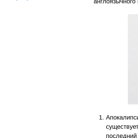
англоязычного 
Апокалипси
существует
последний 