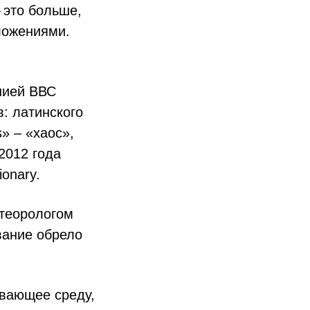
 это больше,
ложениями.
нией ВВС
в: латинского
» – «хаос»,
2012 года
ionary.
етеорологом
вание обрело
ывающее среду,