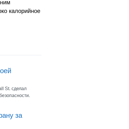
еним
око калорийное
воей
l St. сделал
 безопасности.
рану за