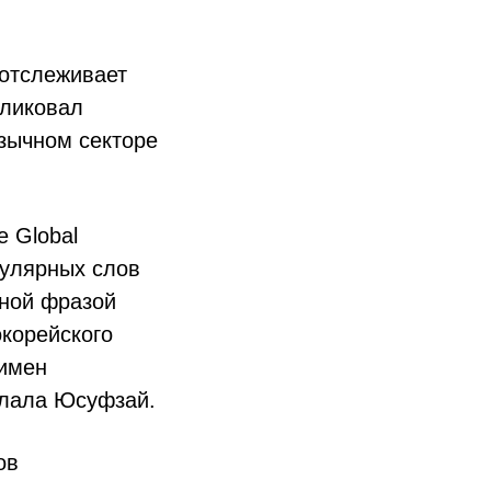
 отслеживает
бликовал
язычном секторе
e Global
пулярных слов
рной фразой
корейского
 имен
алала Юсуфзай.
ов