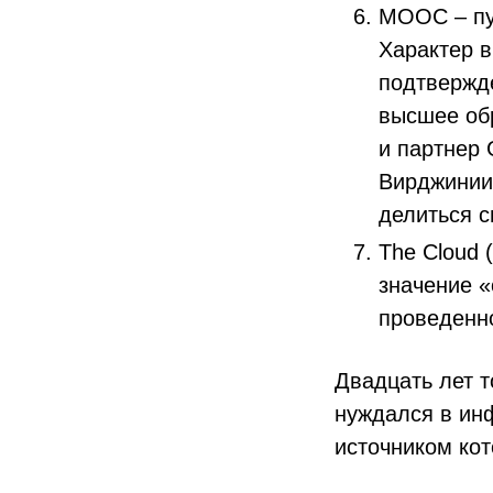
MOOC – пуб
Характер 
подтвержд
высшее об
и партнер 
Вирджинии 
делиться с
The Cloud 
значение 
проведенно
Двадцать лет т
нуждался в ин
источником ко