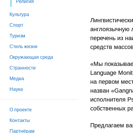
Религия
Культура
Лингвистически
Спорт
англоязычную л
Туризм
перечень из на
средств массо
Стиль жизни
Окружающая среда
«Мы показываем
Странности
Language Monit
Медиа
на первом мес
Наука
назван «Gangn
исполнителя Ps
собственных р
О проекте
Контакты
Предлагаем ва
Партнёрам