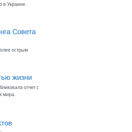
 в Украине.
нга Совета
более острым
тью жизни
бликовала отчет с
х мира.
ктов