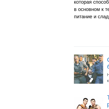
которая спосо
в основном к 
питание и слад
Н
к