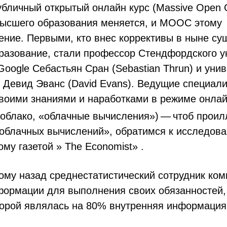
личный открытый онлайн курс (Massive Open O
высшего образования меняется, и MOOC этому
ение. Первыми, кто внес коррективы в ныне с
разование, стали профессор Стендфордского у
Google Себастьян Сран (Sebastian Thrun) и уни
Девид Эванс (David Evans). Ведущие специали
воими знаниями и наработками в режиме онлай
(облако, «облачные вычисления») — чтоб прои
«облачных вычислений», обратимся к исследов
му газетой » The Economist» .
ому назад среднестатистический сотрудник ко
формации для выполнения своих обязанностей,
торой являлась на 80% внутренняя информация