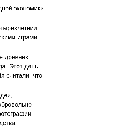
дной экономики
етырехлетний
скими играми
ре древних
да. Этот день
я считали, что
деи,
обровольно
 фотографии
дства