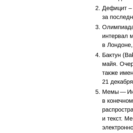
Дефицит – 
за послед
Олимпиада
интервал 
в Лондоне,
Бактун (Ba
майя. Очер
также имен
21 декабря
Мемы — Ин
в конечном
распростра
и текст. М
электронн