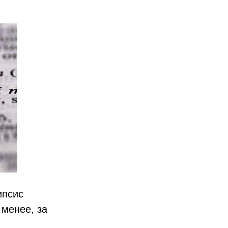
ипсис
 менее, за