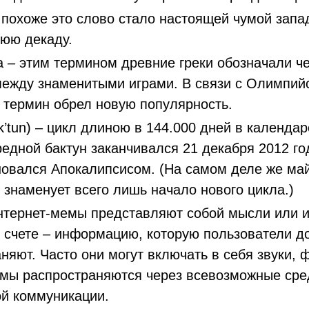
похоже это слово стало настоящей чумой запа
нюю декаду.
 – этим термином древние греки обозначали ч
между знаменитыми играми. В связи с Олимпий
 термин обрел новую популярность.
k’tun) – цикл длиною в 144.000 дней в календа
едной бактун заканчивался 21 декабря 2012 го
овался Апокалипсисом. (На самом деле же май
 знаменует всего лишь начало нового цикла.)
тернет-мемы представляют собой мысли или и
 счете – информацию, которую пользователи д
няют. Часто они могут включать в себя звуки,
емы распространяются через всевозможные сре
ой коммуникации.