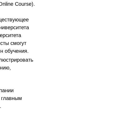
nline Course).
уществующее
ниверситета
верситета
сты смогут
н обучения.
ллюстрировать
анию,
мпании
 главным
.