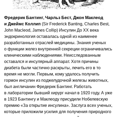
Фредерик Бантинг, Чарльз Бест, Джон Маклеод
и Джеймс Коллип
(Sir Frederick Banting, Charles Best,
John Macleod, James Collip) Инсулин До ХХ века
эндокринология оставалась одной из наименее
разработанных отраслей медицины. Знания ученых
о функции желез внутренней секреции ограничивались
клиническими наблюдениями. Неисследованным
оставался и инсулярный аппарат. Хотя причины
диабета были частично раскрыты, лечить его в то
время не могли. Первым, кому удалось получить
гормон инсулин из поджелудочной железы животных,
был англичанин Фредерик Бантинг. Работать
в лаборатории бывший хирург начал в 1920 году. А уже
в 1923 Бантингу и Маклеоду присудили Нобелевскую
премию «За открытие инсулина». Заслуга всех ученых,
которые приложили усилия для получения природного