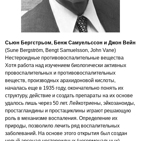
Сьюн Бергстрьом, Бенж Самуельссон и Джон Вейн
(Sune Bergström, Bengt Samuelsson, John Vane)
Нестероидные противовоспалительные вещества
Хотя работа над изучением биологически активных
провоспалительных и противовоспалительных
веществ, производных арахидоновой кислоты,
началась еще в 1935 году, окончательно понять их
структуру, действие и создать препараты на их основе
удалось лишь через 50 лет. Лейкотриены, эйкозаноиды,
простагландины и простациклины играют решающую
роль в механизме воспаления. Определение их
природы, позволило лечить ряд воспалительных
заболеваний. На основе этого открытия был создан
целый арсенал нестероидных (негормональных)