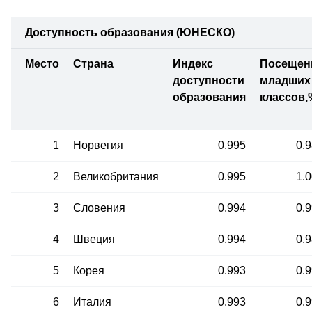
Доступность образования (ЮНЕСКО)
Место
Страна
Индекс
Посещен
доступности
младших
образования
классов,
1
Норвегия
0.995
0.
2
Великобритания
0.995
1.
3
Словения
0.994
0.
4
Швеция
0.994
0.
5
Корея
0.993
0.
6
Италия
0.993
0.