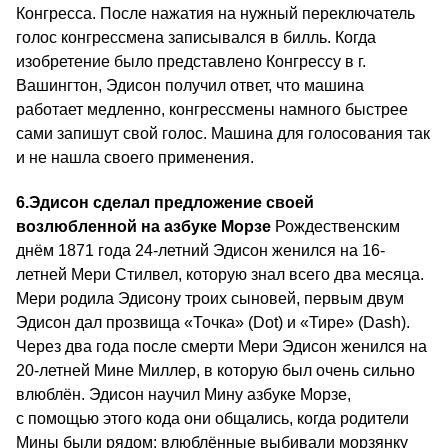
Конгресса. После нажатия на нужный переключатель
голос конгрессмена записывался в билль. Когда
изобретение было представлено Конгрессу в г.
Вашингтон, Эдисон получил ответ, что машина
работает медленно, конгрессмены намного быстрее
сами запишут свой голос. Машина для голосования так
и не нашла своего применения.
6.
Эдисон сделал предложение своей
возлюбленной на азбуке Морзе
Рождественским
днём 1871 года 24-летний Эдисон женился на 16-
летней Мери Стилвел, которую знал всего два месяца.
Мери родила Эдисону троих сыновей, первым двум
Эдисон дал прозвища «Точка» (Dot) и «Тире» (Dash).
Через два года после смерти Мери Эдисон женился на
20-летней Мине Миллер, в которую был очень сильно
влюблён. Эдисон научил Мину азбуке Морзе,
с помощью этого кода они общались, когда родители
Мины были рядом: влюблённые выбивали морзянку