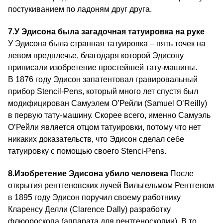
постукиванием по ладоням друг друга.
7.
У Эдисона была загадочная татуировка на руке
У Эдисона была странная татуировка – пять точек на
левом предплечье, благодаря которой Эдисону
приписали изобретение простейшей тату-машины.
В 1876 году Эдисон запатентовал гравировальный
прибор Stencil-Pens, который много лет спустя был
модифицирован Самуэлем О’Рейли (Samuel O’Reilly)
в первую тату-машину. Скорее всего, именно Самуэль
О’Рейли является отцом татуировки, потому что нет
никаких доказательств, что Эдисон сделал себе
татуировку с помощью своего Stenci-Pens.
8.
Изобретение Эдисона убило человека
После
открытия рентгеновских лучей Вильгельмом Рентгеном
в 1895 году Эдисон поручил своему работнику
Кларенсу Делли (Clarence Dally) разработку
флюороскопа (аппарата для рентгеноскопии). В то