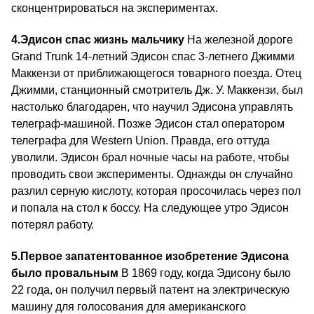
сконцентрироваться на экспериментах.
4.
Эдисон спас жизнь мальчику
На железной дороге
Grand Trunk 14-летний Эдисон спас 3‑летнего Джимми
Маккензи от приближающегося товарного поезда. Отец
Джимми, станционный смотритель Дж. У. Маккензи, был
настолько благодарен, что научил Эдисона управлять
телеграф-машиной. Позже Эдисон стал оператором
телеграфа для Western Union. Правда, его оттуда
уволили. Эдисон брал ночные часы на работе, чтобы
проводить свои эксперименты. Однажды он случайно
разлил серную кислоту, которая просочилась через пол
и попала на стол к боссу. На следующее утро Эдисон
потерял работу.
5.
Первое запатентованное изобретение Эдисона
было провальным
В 1869 году, когда Эдисону было
22 года, он получил первый патент на электрическую
машину для голосования для американского