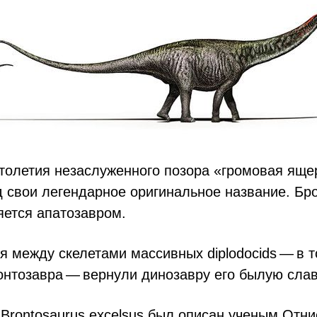
столетия незаслуженного позора «громовая яще
 свои легендарное оригинальное название. Бр
яется апатозавром.
я между скелетами массивных diplodocids — в т
онтозавра — вернули динозавру его былую слав
 Brontosaurus excelsus был описан ученым От