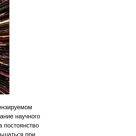
ензируемом
мание научного
а постоянство
ньшаться при