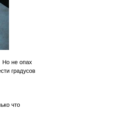
 Но не опах
ести градусов
ько что