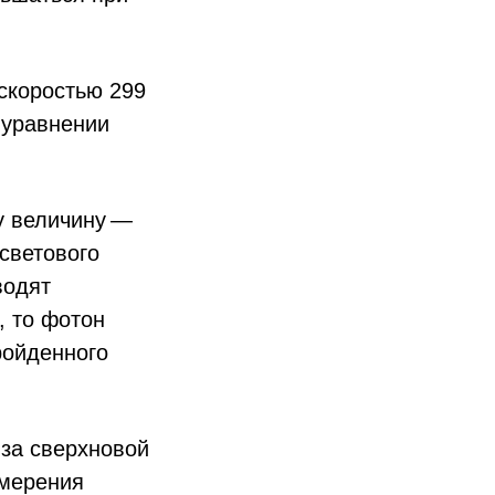
 скоростью 299
 уравнении
у величину —
светового
водят
, то фотон
ройденного
за сверхновой
змерения