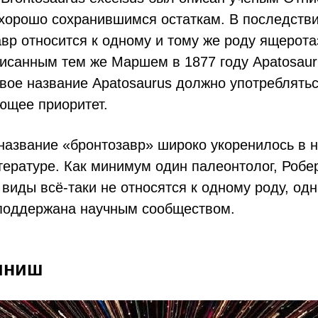
 хорошо сохранившимся остаткам. В последств
авр относится к одному и тому же роду ящерот
исанным тем же Маршем в 1877 году Apatosauru
вое название Apatosaurus должно употреблятьс
ющее приоритет.
название «бронтозавр» широко укоренилось в н
ературе. Как минимум один палеонтолог, Робер
и виды всё-таки не относятся к одному роду, одн
 поддержана научным сообществом.
финиш