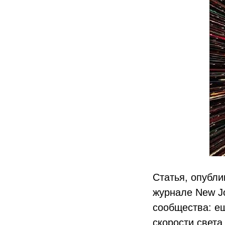
Статья, опубл
журнале New Jo
сообщества: ещ
скорости света