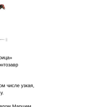
рица»
онтозавр
ом числе узкая,
у.
ниелом Маршем