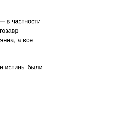
— в частности
тозавр
янна, а все
ти истины были