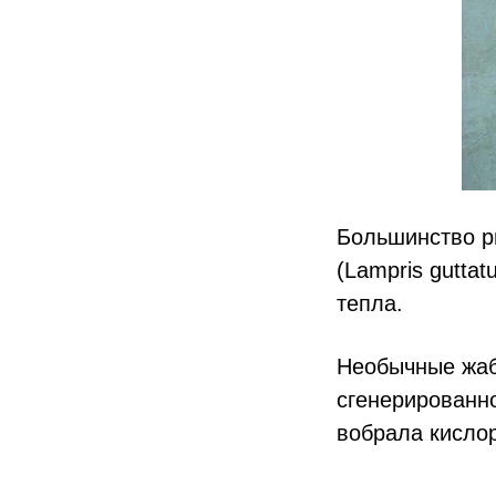
Большинство ры
(Lampris gutta
тепла.
Необычные жаб
сгенерированно
вобрала кислор