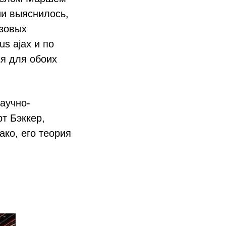
ии выяснилось,
азовых
s ajax и по
я для обоих
аучно-
т Бэккер,
ако, его теория