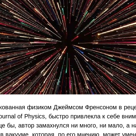
икованная физиком Джеймсом Френсоном в рец
urnal of Physics, быстро привлекла к себе вни
е бы, автор замахнулся ни много, ни мало, а н
 в вакууме, которая, по его мнению, может уме