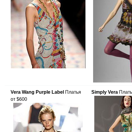
Vera Wang Purple Label
Платья
Simply Vera
Плать
от $600