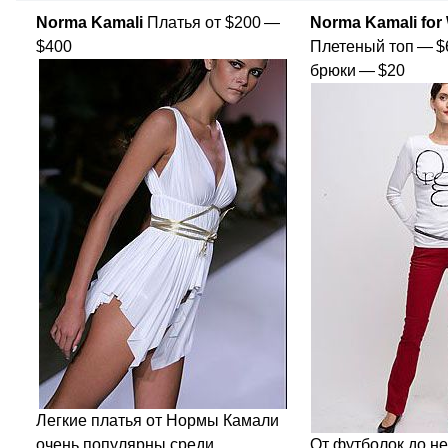
Norma Kamali
Платья от $200 —
Norma Kamali for 
$400
Плетеный топ — $6
брюки — $20
Легкие платья от Нормы Камали
очень популярны среди
От футболок до н