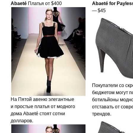
Abaeté
Платья от $400
Abaeté for Payles
— $45
Покупатели со ск
бюджетом могут п
На Пятой авеню элегантные
ботильйоны модно
и простые платья от модного
отставать от сов
дома Abaeté стоят сотни
трендов.
долларов.