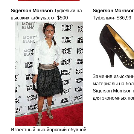
Sigerson Morrison
Туфельки на
Sigerson Morrison
высоких каблуках от $500
Туфельки- $36,99
Заменив изыскан
материалы на бо
Sigerson Morrison
для экономных по
Известный нью-йоркский обувной