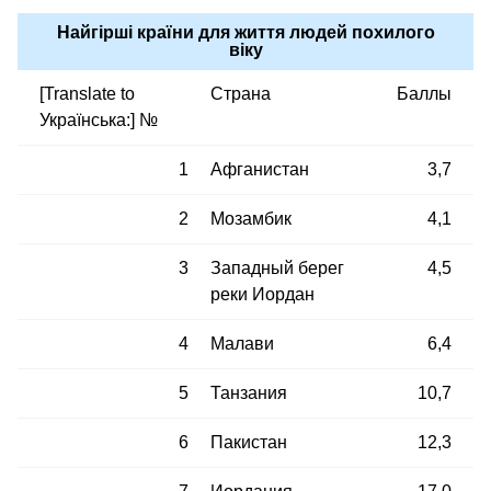
Найгірші країни для життя людей похилого
віку
[Translate to
Страна
Баллы
Українська:] №
1
Афганистан
3,7
2
Мозамбик
4,1
3
Западный берег
4,5
реки Иордан
4
Малави
6,4
5
Танзания
10,7
6
Пакистан
12,3