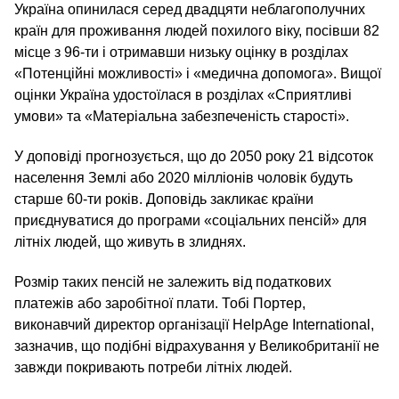
Україна опинилася серед двадцяти неблагополучних
країн для проживання людей похилого віку, посівши 82
місце з 96-ти і отримавши низьку оцінку в розділах
«Потенційні можливості» і «медична допомога». Вищої
оцінки Україна удостоїлася в розділах «Сприятливі
умови» та «Матеріальна забезпеченість старості».
У доповіді прогнозується, що до 2050 року 21 відсоток
населення Землі або 2020 мілліонів чоловік будуть
старше 60-ти років. Доповідь закликає країни
приєднуватися до програми «соціальних пенсій» для
літніх людей, що живуть в злиднях.
Розмір таких пенсій не залежить від податкових
платежів або заробітної плати. Тобі Портер,
виконавчий директор організації HelpAge International,
зазначив, що подібні відрахування у Великобританії не
завжди покривають потреби літніх людей.