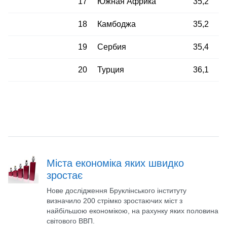
17
Южная Африка
35,2
18
Камбоджа
35,2
19
Сербия
35,4
20
Турция
36,1
Міста економіка яких швидко
зростає
Нове дослідження Бруклінського інституту
визначило 200 стрімко зростаючих міст з
найбільшою економікою, на рахунку яких половина
світового ВВП.