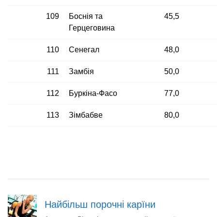
109
Боснія та
45,5
Герцеговина
110
Сенегал
48,0
111
Замбія
50,0
112
Буркіна-Фасо
77,0
113
Зімбабве
80,0
Найбільш порочні карїни