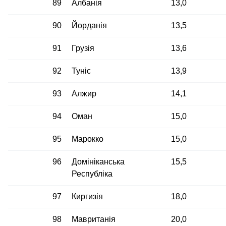
89
Албанія
13,0
90
Йорданія
13,5
91
Грузія
13,6
92
Туніс
13,9
93
Алжир
14,1
94
Оман
15,0
95
Марокко
15,0
96
Домініканська
15,5
Республіка
97
Киргизія
18,0
98
Мавританія
20,0