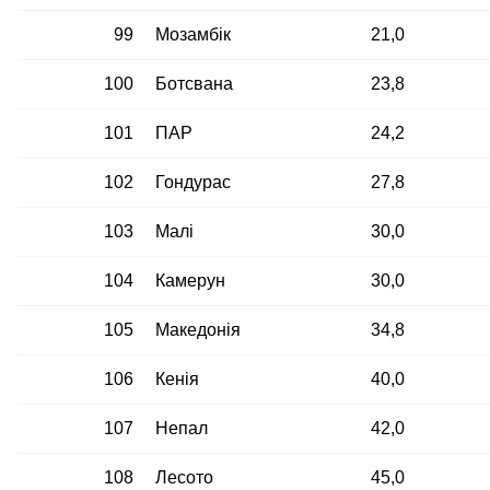
99
Мозамбік
21,0
100
Ботсвана
23,8
101
ПАР
24,2
102
Гондурас
27,8
103
Малі
30,0
104
Камерун
30,0
105
Македонія
34,8
106
Кенія
40,0
107
Непал
42,0
108
Лесото
45,0