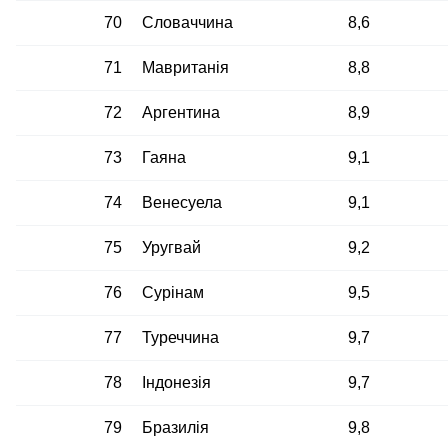
70
Словаччина
8,6
71
Мавританія
8,8
72
Аргентина
8,9
73
Гаяна
9,1
74
Венесуела
9,1
75
Уругвай
9,2
76
Сурінам
9,5
77
Туреччина
9,7
78
Індонезія
9,7
79
Бразилія
9,8