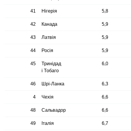
41
Нігерія
5,8
42
Канада
5,9
43
Латвія
5,9
44
Росія
5,9
45
Тринідад
6,0
і Тобаго
46
Шрі-Ланка
6,3
4
Чехія
6,6
48
Сальвадор
6,6
49
Італія
6,7