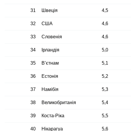
31
Швеція
4,5
32
США
4,6
33
Словенія
4,6
34
Ірландія
5,0
35
В’єтнам
5,1
36
Естонія
5,2
37
Намібія
5,3
38
Великобританія
5,4
39
Коста-Ріка
5,5
40
Нікарагуа
5,6