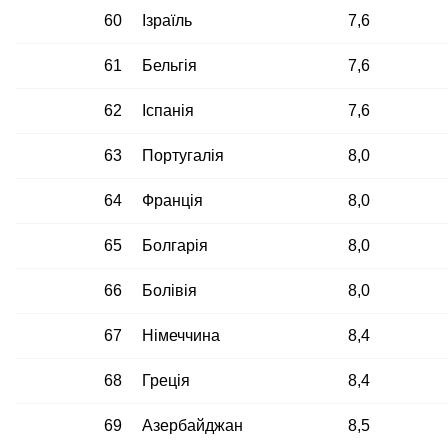
60
Ізраїль
7,6
61
Бельгія
7,6
62
Іспанія
7,6
63
Португалія
8,0
64
Франція
8,0
65
Болгарія
8,0
66
Болівія
8,0
67
Німеччина
8,4
68
Греція
8,4
69
Азербайджан
8,5