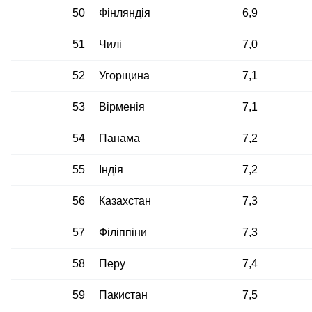
50
Фінляндія
6,9
51
Чилі
7,0
52
Угорщина
7,1
53
Вірменія
7,1
54
Панама
7,2
55
Індія
7,2
56
Казахстан
7,3
57
Філіппіни
7,3
58
Перу
7,4
59
Пакистан
7,5