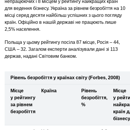
непрацюючих і 8 місцем у рейтингу найкращих країн
для ведення бізнесу. Україна за рівнем безробіття на 10
місці серед десяти найбільш успішних з цього погляду
країн. Офіційно в нашій державі не працюють лише
2,5% населення.
Польща у цьому рейтингу посіла 87 місце, Росія – 44,
США – 32. Загалом експерти аналізували дані зі 113
держав, надані Світовим банком.
Рівень безробіття у країнах світу (Forbes, 2008)
Місце
Країна
Рівень
Місце
у рейтингу
безробіття,
у рейт
за рівнем
%
найкр
безробіття
країн 
бізнес