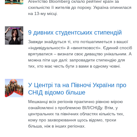
Агентство Bloomberg склало рейтинг країн за
схильністю її жителів до пороку. Україна опинилася
на 13-му місці.
9 дивних студентських стипендій
Завжди знайдуться ті, хто потішатиметься з вашої
«індивідуальності» й «винятковості». Єдиний спосіб
врятуватися – визнати своє дивацтво унікальним. А
можна піти ще далі: запровадити стипендію для
тих, хто має честь бути з вами в одному човні.
У Центрі та на Півночі України про
СНІД відомо більше
Мешканці всіх регіонів практично рівною мірою
ознайомлені з проблемою ВІЛ/СНІДу. Втім, у
центральних та північних областях кількість тих,
кому про захворювання щось відомо, трохи
більша, ніж в інших регіонах.