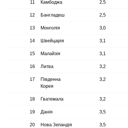
11
Камбоджа
2,5
12
Бангладеш
2,5
13
Монголія
3,0
14
Швейцарія
3,1
15
Малайзія
3,1
16
Литва
3,2
17
Південна
3,2
Корея
18
Гватемала
3,2
19
Данія
3,5
20
Нова Зеландія
3,5