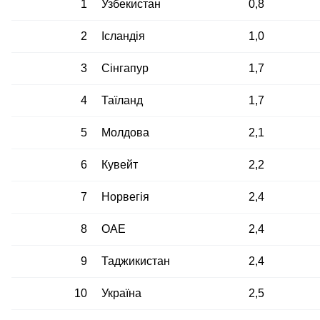
1
Узбекистан
0,8
2
Ісландія
1,0
3
Сінгапур
1,7
4
Таїланд
1,7
5
Молдова
2,1
6
Кувейт
2,2
7
Норвегія
2,4
8
ОАЕ
2,4
9
Таджикистан
2,4
10
Україна
2,5