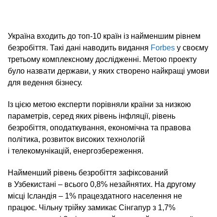
Україна входить до топ-10 країн із найменшим рівнем
безробіття. Такі дані наводить видання
Forbes
у своєму
третьому комплексному дослідженні. Метою проекту
було назвати держави, у яких створено найкращі умови
для ведення бізнесу.
Із цією метою експерти порівняли країни за низкою
параметрів, серед яких рівень інфляції, рівень
безробіття, оподаткування, економічна та правова
політика, розвиток високих технологій
і телекомунікацій, енергозбереження.
Найменший рівень безробіття зафіксований
в Узбекистані – всього 0,8% незайнятих. На другому
місці Ісландія – 1% працездатного населення не
працює. Чільну трійку замикає Сінгапур з 1,7%