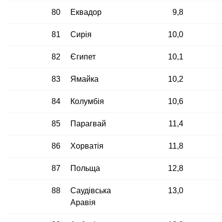
80
Еквадор
9,8
81
Сирія
10,0
82
Єгипет
10,1
83
Ямайка
10,2
84
Колумбія
10,6
85
Парагвай
11,4
86
Хорватія
11,8
87
Польща
12,8
88
Саудівська
13,0
Аравія