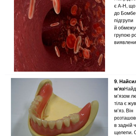
є A‑H, щ
до Бомбе
підгрупи
й обмежу
групою р
виявлених
9. Найси
м’яз
Найд
м’язом л
тіла є жу
м’яз. Він
розташов
в задній 
щелепи. 