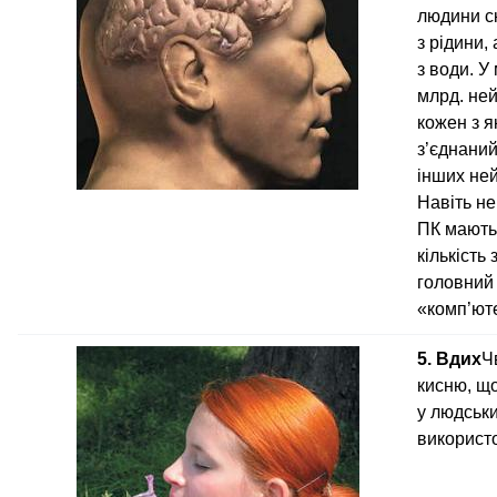
людини с
з рідини,
з води. У
млрд. ней
кожен з я
з’єднаний 
інших ней
Навіть не
ПК мають
кількість 
головний
«комп’ют
5. Вдих
Ч
кисню, щ
у людськи
використо