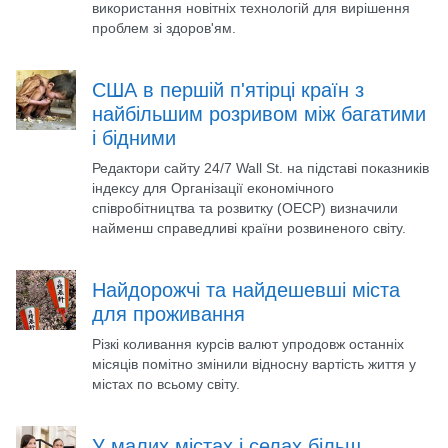
використання новітніх технологій для вирішення
проблем зі здоров'ям.
США в першій п'ятірці країн з
найбільшим розривом між багатими
і бідними
Редактори сайту 24/7 Wall St. на підставі показників
індексу для Організації економічного
співробітництва та розвитку (ОЕСР) визначили
найменш справедливі країни розвиненого світу.
Найдорожчі та найдешевші міста
для проживання
Різкі коливання курсів валют упродовж останніх
місяців помітно змінили відносну вартість життя у
містах по всьому світу.
У малих містах і селах більш