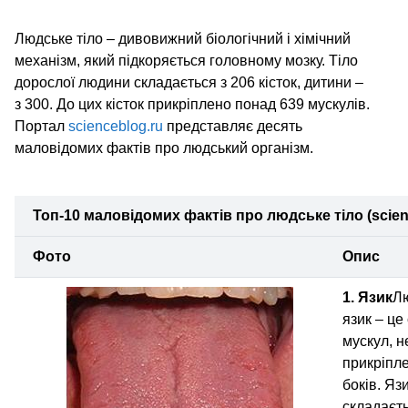
Людське тіло – дивовижний біологічний і хімічний
механізм, який підкоряється головному мозку. Тіло
дорослої людини складається з 206 кісток, дитини –
з 300. До цих кісток прикріплено понад 639 мускулів.
Портал
scienceblog.ru
представляє десять
маловідомих фактів про людський організм.
Топ-10 маловідомих фактів про людське тіло (scien
Фото
Опис
1. Язик
Л
язик – це
мускул, н
прикріпле
боків. Яз
складаєть