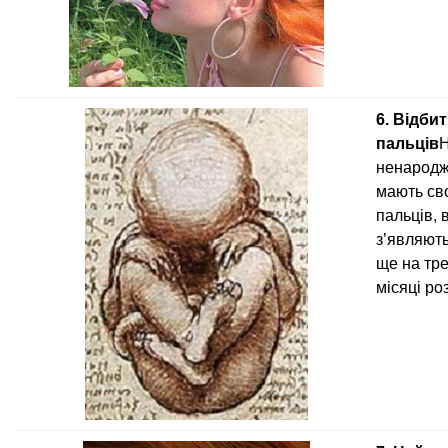
6. Відби
пальців
Н
ненародж
мають сво
пальців, 
з’являють
ще на тр
місяці ро