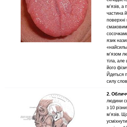
м’язів, а
частина й
поверхні 
смакови
сосочками
язик наз
«найсиль
м’язом л
тіла, але
його фізи
Йдеться 
силу слов
2. Облич
людини с
з 10 різни
м’язів. Щ
усміхнути