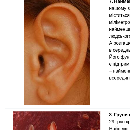
7. Найме
нашому в
міститься
міліметро
найменши
людського
А розташ
в середнь
Його фун
є підтри
– найменш
всередині
8. Групи 
29 груп кр
Найрідкіс