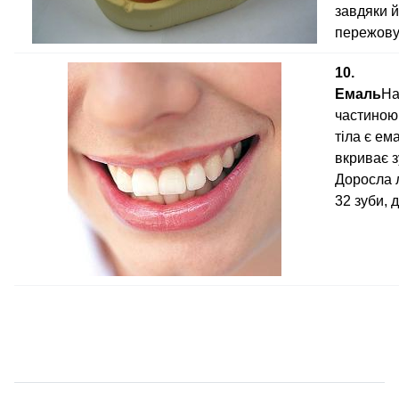
завдяки 
пережову
10.
Емаль
На
частиною
тіла є ем
вкриває з
Доросла 
32 зуби, 