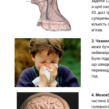
задіяти 1
а щоб на
43. досі 
суперечки
кількість
м’язів.
3. Чханн
може бут
неймовір
Було під
що швидк
перевищує
год.
4. Мозок
частина 
головног