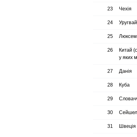
23
Чехія
24
Уругвай
25
Люксем
26
Китай (с
у яких 
27
Данія
28
Куба
29
Словач
30
Сейшель
31
Швеція