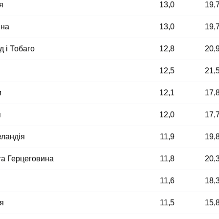
я
13,0
19,
ина
13,0
19,
д і Тобаго
12,8
20,
я
12,5
21,
м
12,1
17,
я
12,0
17,
еландія
11,9
19,
та Герцеговина
11,8
20,
11,6
18,
я
11,5
15,