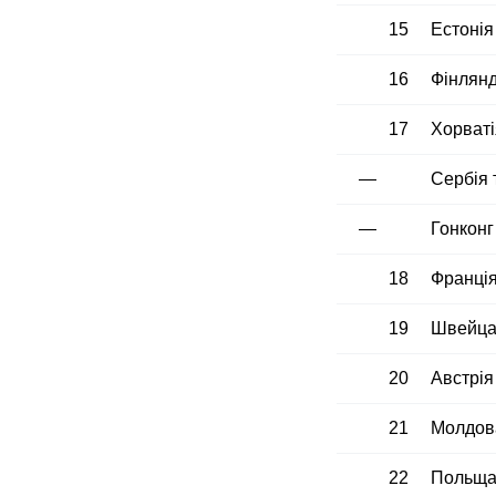
15
Естонія
16
Фінлянд
17
Хорваті
—
Сербія 
—
Гонконг
18
Франці
19
Швейца
20
Австрія
21
Молдов
22
Польщ