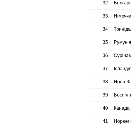
32
Болгарі
33
Німечч
34
Триніда
35
Румуні
36
Суріна
37
Ісланді
38
Нова З
39
Боснія 
40
Канада
41
Норвегі