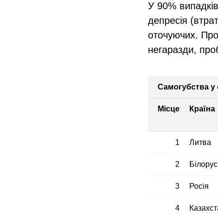
У 90% випадків
депресія (втра
оточуючих. Прот
негаразди, про
Самогубства у с
Місце
Країна
1
Литва
2
Білорус
3
Росія
4
Казахст