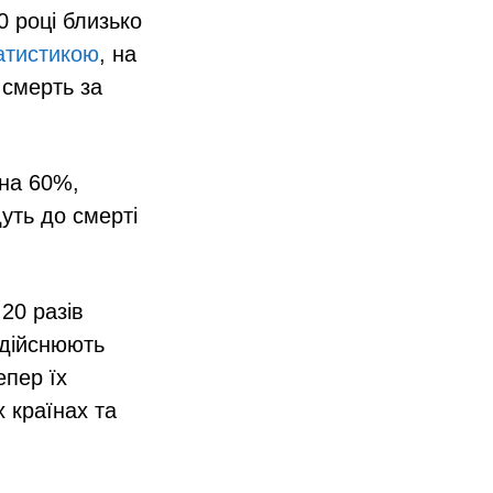
0 році близько
атистикою
, на
 смерть за
 на 60%,
уть до смерті
20 разів
здійснюють
епер їх
х країнах та