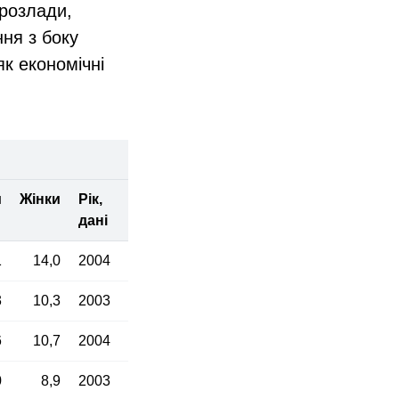
 розлади,
ня з боку
як економічні
и
Жінки
Рік,
дані
1
14,0
2004
3
10,3
2003
6
10,7
2004
0
8,9
2003