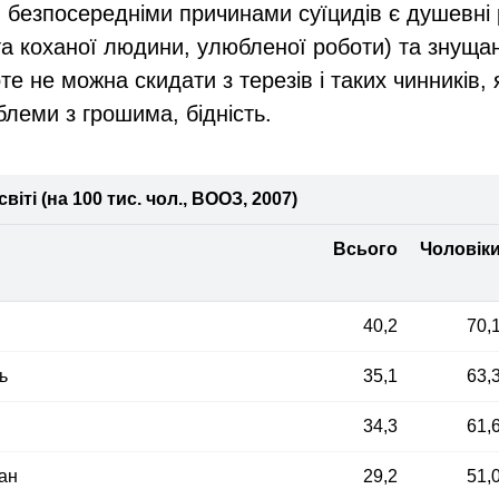
 безпосередніми причинами суїцидів є душевні
та коханої людини, улюбленої роботи) та знущан
е не можна скидати з терезів і таких чинників, 
блеми з грошима, бідність.
віті (на 100 тис. чол., ВООЗ, 2007)
Всього
Чоловік
40,2
70,
ь
35,1
63,
34,3
61,
ан
29,2
51,