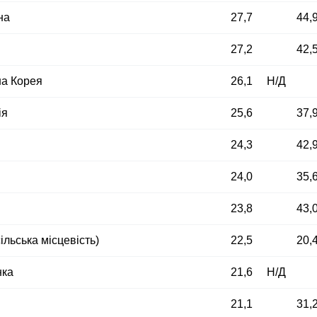
на
27,7
44,
27,2
42,
на Корея
26,1
Н/Д
ія
25,6
37,
24,3
42,
24,0
35,
23,8
43,
ільська місцевість)
22,5
20,
нка
21,6
Н/Д
21,1
31,