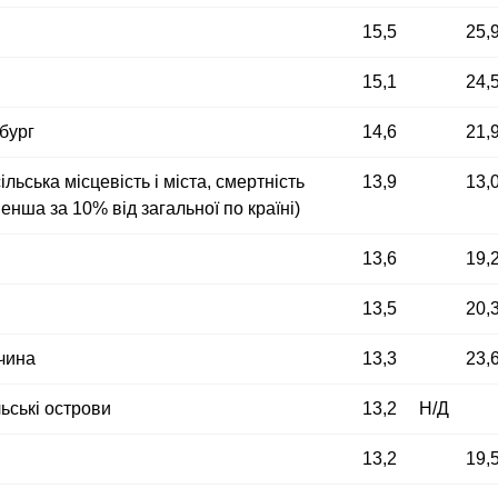
15,5
25,
15,1
24,
бург
14,6
21,
ільська місцевість і міста, смертність
13,9
13,
менша за 10% від загальної по країні)
13,6
19,
13,5
20,
чина
13,3
23,
ські острови
13,2
Н/Д
13,2
19,