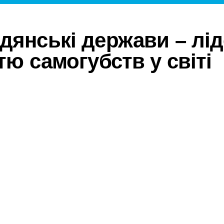
дянські держави – лід
тю самогубств у світі