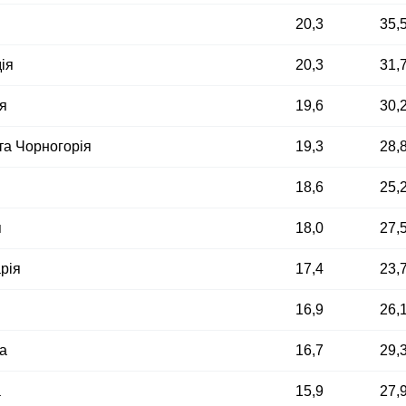
20,3
35,
ія
20,3
31,
я
19,6
30,
та Чорногорія
19,3
28,
18,6
25,
я
18,0
27,
рія
17,4
23,
16,9
26,
а
16,7
29,
а
15,9
27,