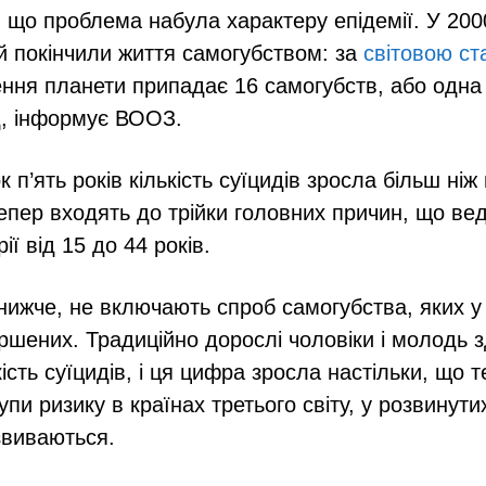
 що проблема набула характеру епідемії. У 200
 покінчили життя самогубством: за
світовою ст
ення планети припадає 16 самогубств, або одна
д, інформує ВООЗ.
к п’ять років кількість суїцидів зросла більш ніж
тепер входять до трійки головних причин, що вед
рії від 15 до 44 років.
 нижче, не включають спроб самогубства, яких у 
ершених. Традиційно дорослі чоловіки і молодь 
ість суїцидів, і ця цифра зросла настільки, що т
упи ризику в країнах третього світу, у розвинути
звиваються.