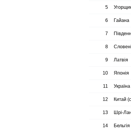
5
Угорщи
6
Гайана
7
Півден
8
Словен
9
Латвія
10
Японія
11
Україна
12
Китай (с
13
Шрі-Ла
14
Бельгія