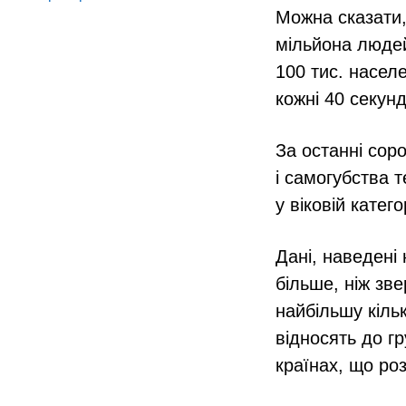
Можна сказати,
мільйона людей
100 тис. насел
кожні 40 секун
За останні соро
і самогубства 
у віковій катего
Дані, наведені
більше, ніж зв
найбільшу кільк
відносять до гр
країнах, що ро