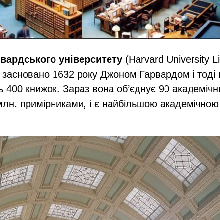
рвардського університету
(Harvard University 
о засновано 1632 року Джоном Гарвардом і тоді 
 400 книжок. Зараз вона об’єднує 90 академічни
 млн. примірниками, і є найбільшою академічною