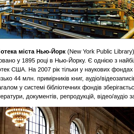
іотека міста Нью-Йорк
(New York Public Librar
новано у 1895 році в Нью-Йорку. Є однією з найб
отек США. На 2007 рік тільки у наукових фондах 
зько 44 млн. примірників книг, аудіо/​відеозаписі
агалом у системі бібліотечних фондів зберігаєть
ератури, документів, репродукцій, відео/​аудіо з