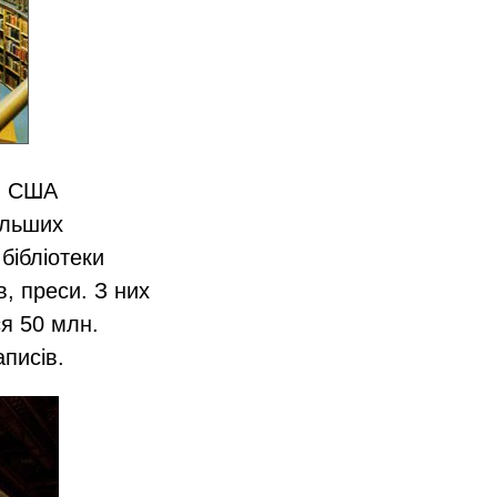
y) США
ільших
бібліотеки
в, преси. З них
ся 50 млн.
аписів.