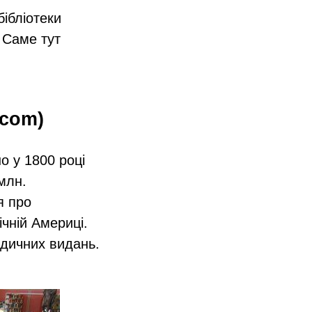
 бібліотеки
. Саме тут
.com)
о у 1800 році
млн.
я про
чній Америці.
одичних видань.