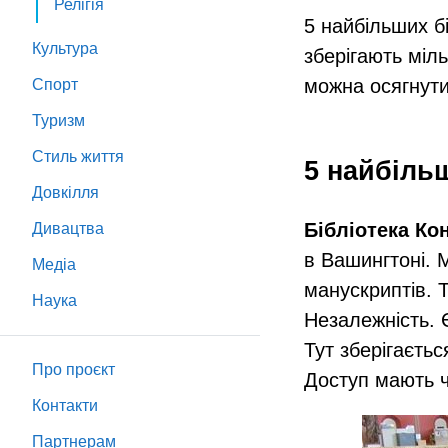
Релігія
5 найбільших б
Культура
зберігають міль
можна осягнути
Спорт
Туризм
Стиль життя
5 найбільш
Довкілля
Бібліотека К
Дивацтва
в Вашингтоні. М
Медіа
манускриптів. Т
Наука
Незалежність. 
Тут зберігаєтьс
Про проєкт
Доступ мають 
Контакти
Партнeрам