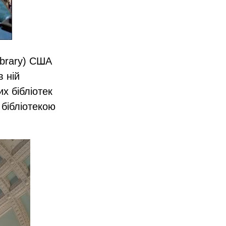
Library) США
в ній
х бібліотек
 бібліотекою