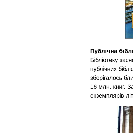
Публічна бібл
Бібліотеку зас
публічних біблі
зберігалось бли
16 млн. книг. З
екземплярів літ