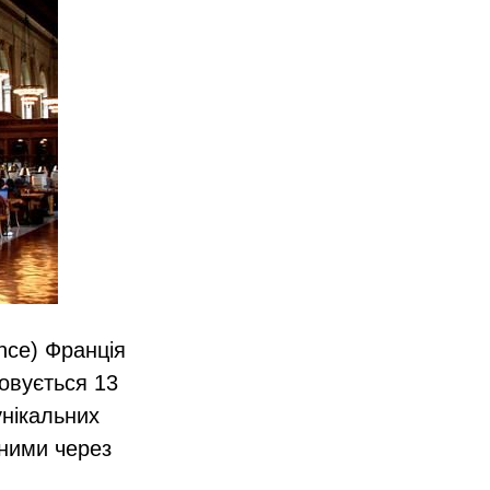
ance) Франція
овується 13
унікальних
пними через