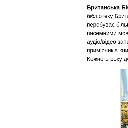
Британська Бі
бібліотеку Бри
перебуває біль
писемними мова
аудіо/​відео за
примірників кни
Кожного року д