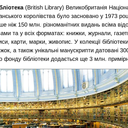
бліотека
(British Library) Великобританія Націо
танського королівства було засновано у 1973 ро
ше ніж 150 млн. різноманітних видань всіма ві
ми та у всіх форматах: книжки, журнали, газет
писи, карти, марки, живопис. У колекції бібліотек
жок, а також унікальні манускрипти датовані 300
о фонду бібліотеки додається ще 3 млн. примір