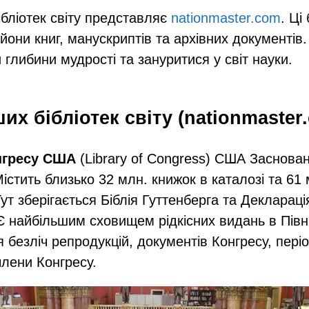
ібліотек світу представляє
nationmaster.com
. Ці
йони книг, манускриптів та архівних документів
 глибини мудрості та зануритися у світ науки.
их бібліотек світу (nationmaster
онгресу США
(Library of Congress) США Заснован
істить близько 32 млн. книжок в каталозі та 61 
ут зберігається Біблія Гуттенберга та Деклараці
Є найбільшим сховищем рідкісних видань в Півні
я безліч репродукцій, документів Конгресу, пері
члени Конгресу.