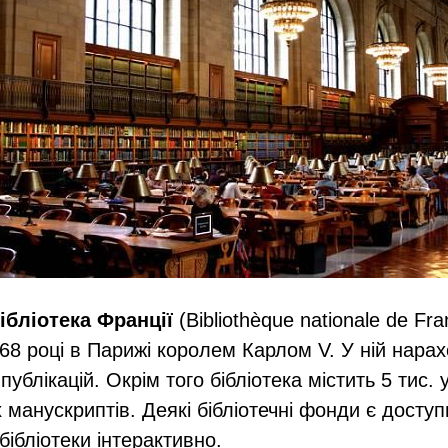
ібліотека Франції
(Bibliothèque nationale de Fr
68 році в Парижі королем Карлом V. У ній нарах
публікацій. Окрім того бібліотека містить 5 тис. 
 манускриптів. Деякі бібліотечні фонди є досту
бібліотеки інтерактивно.