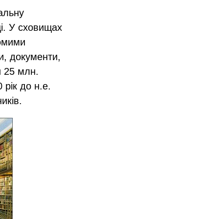
нальну
ці. У сховищах
домими
и, документи,
и 25 млн.
 рік до н.е.
ників.