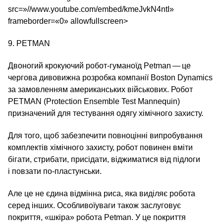
src=»//www.youtube.com/embed/kmeJvkN4ntI»
frameborder=«0» allowfullscreen>
9. PETMAN
Двоногий крокуючий робот-гуманоїд Petman — це
чергова дивовижна розробка компанії Boston Dynamics
за замовленням американських військових. Робот
PETMAN (Protection Ensemble Test Mannequin)
призначений для тестування одягу хімічного захисту.
Для того, щоб забезпечити повноцінні випробування
комплектів хімічного захисту, робот повинен вміти
бігати, стрибати, присідати, віджиматися від підлоги
і повзати по-пластунськи.
Але це не єдина відмінна риса, яка виділяє робота
серед інших. Особливої​уваги також заслуговує
покриття, «шкіра» робота Petman. У це покриття