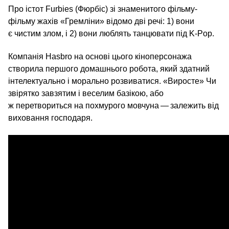
Про істот Furbies (Фюрбіс) зі знаменитого фільму-
фільму жахів «Гремліни» відомо дві речі: 1) вони
є чистим злом, і 2) вони люблять танцювати під K‑Pop.
Компанія Hasbro на основі цього кіноперсонажа
створила першого домашнього робота, який здатний
інтелектуально і морально розвиватися. «Виросте» Чи
звірятко завзятим і веселим базікою, або
ж перетвориться на похмурого мовчуна — залежить від
виховання господаря.