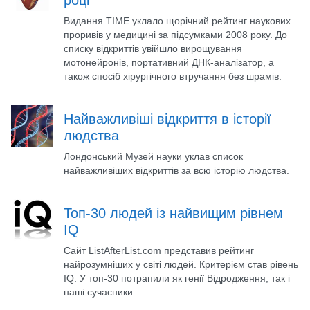
році
Видання TIME уклало щорічний рейтинг наукових
проривів у медицині за підсумками 2008 року. До
списку відкриттів увійшло вирощування
мотонейронів, портативний ДНК-аналізатор, а
також спосіб хірургічного втручання без шрамів.
Найважливіші відкриття в історії
людства
Лондонський Музей науки уклав список
найважливіших відкриттів за всю історію людства.
Топ-30 людей із найвищим рівнем
IQ
Сайт ListAfterList.com представив рейтинг
найрозумніших у світі людей. Критерієм став рівень
IQ. У топ-30 потрапили як генії Відродження, так і
наші сучасники.