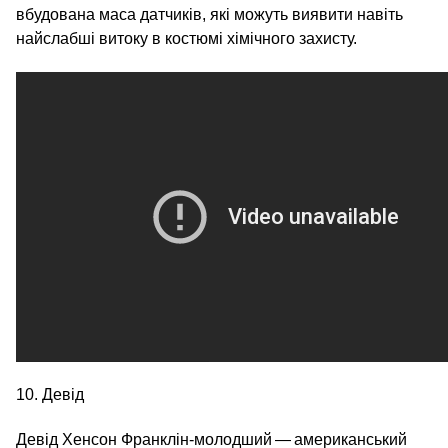
вбудована маса датчиків, які можуть виявити навіть
найслабші витоку в костюмі хімічного захисту.
10. Девід
Девід Хенсон Франклін-молодший — американський