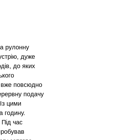
ла рулонну
устрію, дуже
дів, до яких
ького
и вже повсюдно
ерервну подачу
 Із цими
а годину.
 Під час
пробував