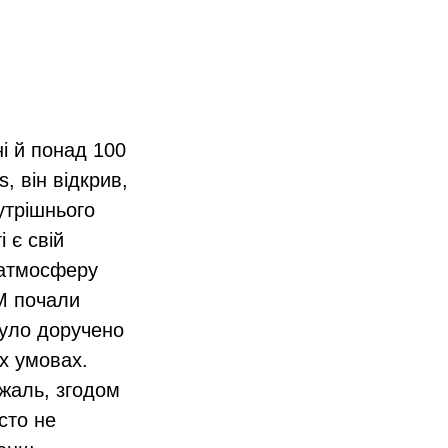
і й понад 100
, він відкрив,
утрішнього
 є свій
 атмосферу
GM почали
було доручено
х умовах.
жаль, згодом
сто не