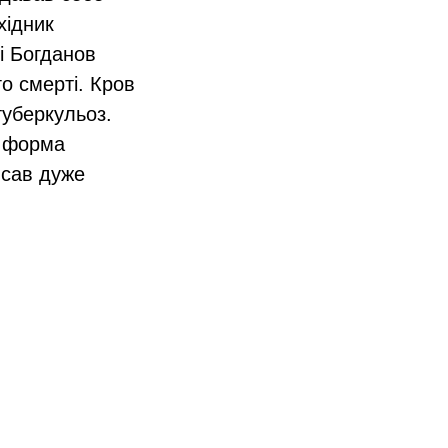
хідник
і Богданов
о смерті. Кров
туберкульоз.
а форма
исав дуже