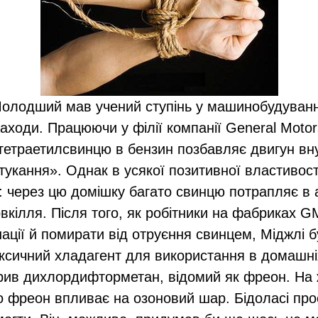
олодший мав учений ступінь у машинобудуванн
аходи. Працюючи у філії компанії General Motors
етраетилсвинцю в бензин позбавляє двигун вн
тукання». Однак в усякої позитивної властивості
: через цю домішку багато свинцю потрапляє в
вкілля. Після того, як робітники на фабриках 
ації й помирати від отруєння свинцем, Міджлі 
ксичний хладагент для використання в домашні
крив дихлордифторметан, відомий як фреон. На 
о фреон впливає на озоновий шар. Бідоласі про