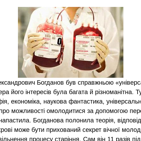
ксандрович Богданов був справжньою «універ
а його інтересів була багата й різноманітна. 
фія, економіка, наукова фантастика, універсальн
 про можливості омолодитися за допомогою пер
анапастила. Богданова полонила теорія, відповід
крові може бути прихований секрет вічної молодо
вільнення процесу старіння. Сам він 11 разів пі