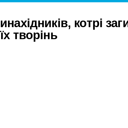
инахідників, котрі за
їх творінь