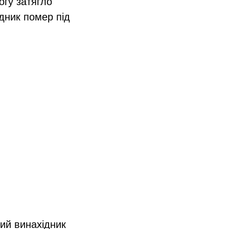
огу затягло
дник помер під
ий винахідник