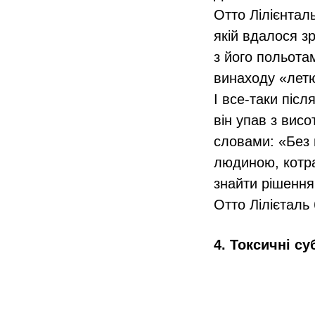
Отто Лілієнтал
якій вдалося з
з його польота
винаходу «летю
І все-таки післ
він упав з висо
словами: «Без 
людиною, котра
знайти рішення 
Отто Лілієталь
4. Токсичні су