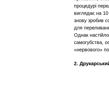
процедурі пере
виглядає на 10
знову зробив с
для переливанн
Однак настійло
самогубства, о
«нервового» по
2. Друкарськи