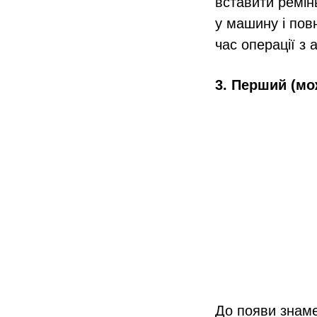
вставити ремін
у машину і пов
час операції з 
3. Перший (мо
До появи знаме