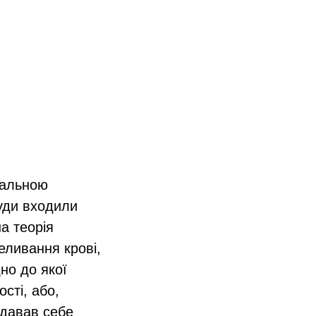
сальною
Туди входили
а теорія
еливання крові,
но до якої
сті, або,
ддавав себе