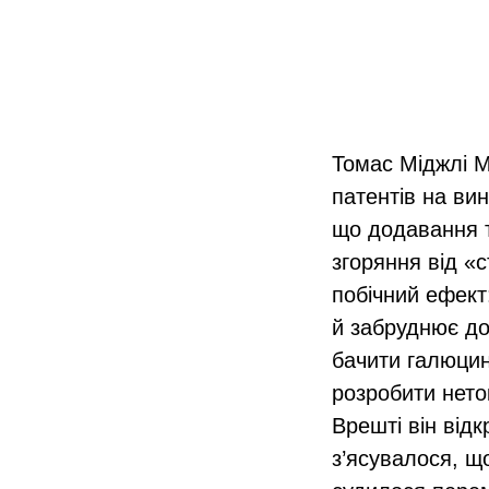
Томас Міджлі М
патентів на вин
що додавання т
згоряння від «с
побічний ефект
й забруднює до
бачити галюцин
розробити нето
Врешті він від
з’ясувалося, щ