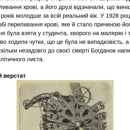
ливання крові, а його друзі відзначали, що вина
 років молодше за всій реальний вік. У 1928 роц
обі переливання крові, яке й стало причиною йог
я була взята у студента, хворого на малярію і 
во ходили чутки, що це була не випадковість, 
скільки незадовго до своєї смерті Богданов нап
літичного листа.
й верстат