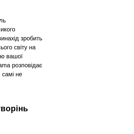
ль
ликого
винахід зробить
ього світу на
ою вашої
rama розповідає
 самі не
творінь