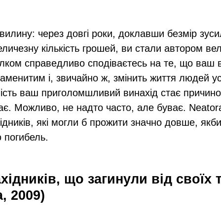
хвилину: через довгі роки, доклавши безмір зуси
еличезну кількість грошей, ви стали автором ве
ілком справедливо сподіваєтесь на те, що ваш 
наменитим і, звичайно ж, змінить життя людей ус
ість ваш приголомшливий винахід стає причин
ває. Можливо, не надто часто, але буває. Neato
ідників, які могли б прожити значно довше, якби
 погибель.
хідників, що загинули від своїх 
, 2009)