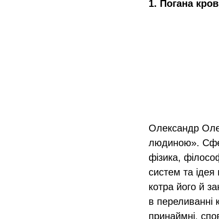
1. Погана кров
Олександр Оле
людиною». Сфер
фізика, філосо
систем та ідея
котра його й з
в переливанні 
принаймні, спо