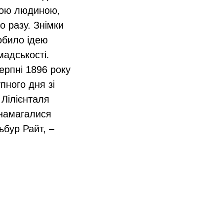
шою людиною,
о разу. Знімки
обило ідею
адськості.
серпні 1896 року
пного дня зі
 Лілієнталя
 намагалися
ьбур Райт, –