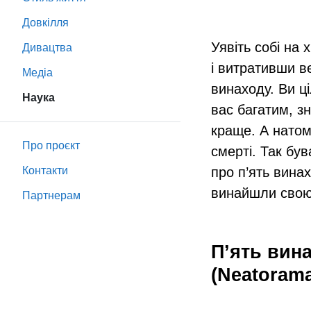
Довкілля
Уявіть собі на 
Дивацтва
і витративши в
Медіа
винаходу. Ви ц
Наука
вас багатим, з
краще. А натом
Про проєкт
смерті. Так бу
Контакти
про п’ять винах
винайшли свою
Партнeрам
П’ять вина
(Neatorama