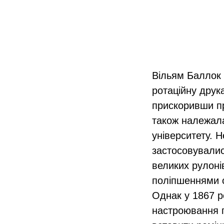
Вільям Баллок 
ротаційну друк
прискоривши пр
також належала
університету. 
застосовувалис
великих рулонів
поліпшеннями с
Однак у 1867 р
настроювання п