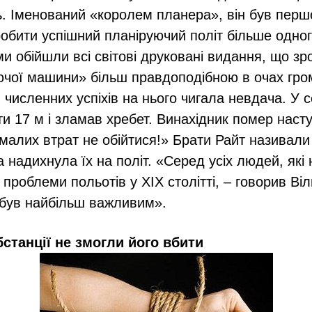
ь. Іменований «королем планера», він був пер
робити успішний планіруючий політ більше одног
ми обійшли всі світові друковані видання, що зр
чої машини» більш правдоподібною в очах гром
я численних успіхів на нього чигала невдача. У 
ти 17 м і зламав хребет. Винахідник помер насту
малих втрат не обійтися!» Брати Райт називали
 надихнула їх на політ. «Серед усіх людей, які
проблеми польотів у XIX столітті, – говорив Віл
 був найбільш важливим».
бстанції не змогли його вбити