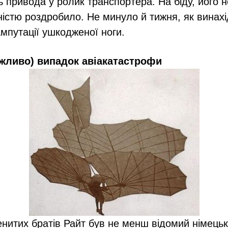
ь привода у ролик транспортера. На біду, його н
ністю роздробило. Не минуло й тижня, як винахі
ампутації ушкодженої ноги.
жливо) випадок авіакатастрофи
нитих братів Райт був не менш відомий німецьк