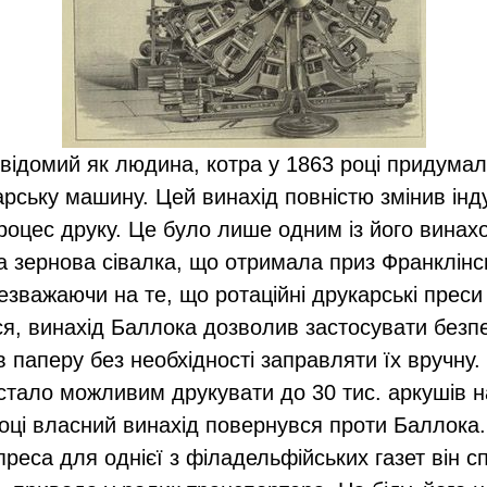
відомий як людина, котра у 1863 році придума
арську машину. Цей винахід повністю змінив інд
оцес друку. Це було лише одним із його винахо
 зернова сівалка, що отримала приз Франклінс
Незважаючи на те, що ротаційні друкарські прес
я, винахід Баллока дозволив застосувати безп
 паперу без необхідності заправляти їх вручну.
тало можливим друкувати до 30 тис. аркушів н
оці власний винахід повернувся проти Баллока.
реса для однієї з філадельфійських газет він с