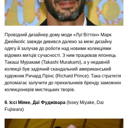
Провідний дизайнер дому моди «Луї Віттон» Марк
Джейкобс завжди дивився далеко за межі дизайну
одягу й залучав до роботи над новими колекціями
відомих митців сучасності. З ним працював японець
Такаші Муракамі (Takashi Murakami), а у недавній
колекції був задіяний скандальний американський
художник Ричард Прінс (Richard Prince). Така стратегія
допомагає залучити до прихильників бренду заможних
колекціонерів мистецьких творів.
6. Іссі Міяке, Даї Фуджівара
(Issey Miyake, Dai
Fujiwara)