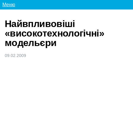
Меню
Найвпливовіші
«високотехнологічні»
модельєри
09.02.2009