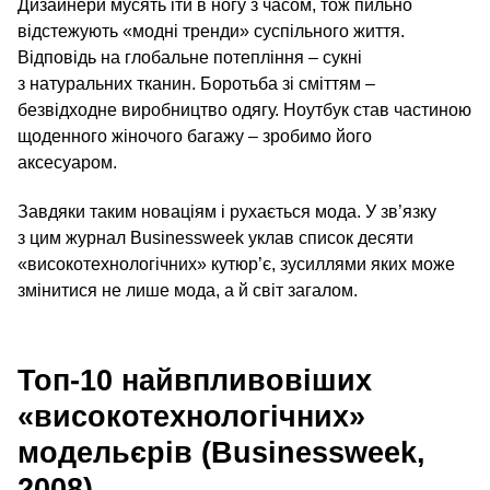
Дизайнери мусять іти в ногу з часом, тож пильно
відстежують «модні тренди» суспільного життя.
Відповідь на глобальне потепління – сукні
з натуральних тканин. Боротьба зі сміттям –
безвідходне виробництво одягу. Ноутбук став частиною
щоденного жіночого багажу – зробимо його
аксесуаром.
Завдяки таким новаціям і рухається мода. У зв’язку
з цим журнал Businessweek уклав список десяти
«високотехнологічних» кутюр’є, зусиллями яких може
змінитися не лише мода, а й світ загалом.
Топ-10 найвпливовіших
«високотехнологічних»
модельєрів (Businessweek,
2008)