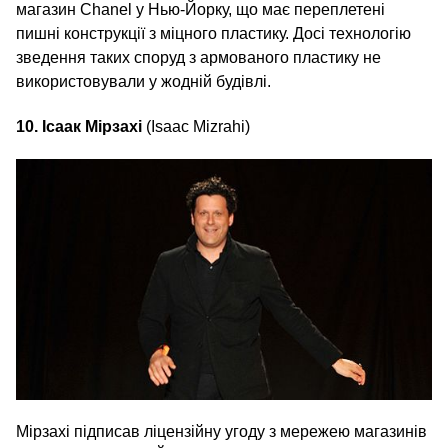
магазин Chanel у Нью-Йорку, що має переплетені
пишні конструкції з міцного пластику. Досі технологію
зведення таких споруд з армованого пластику не
використовували у жодній будівлі.
10. Ісаак Мірзахі
(Isaac Mizrahi)
Мірзахі підписав ліцензійну угоду з мережею магазинів