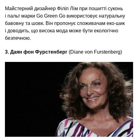
Майстерний дизайнер Філіп Лім при пошитті суконь
і пальт марки Go Green Go використовує натуральну
бавовну та шовк. Він пропонує споживачам еко-шик
і доводить, що висока мода може бути екологічно
безпечною.
3. Даян фон Фурстенберг
(Diane von Furstenberg)