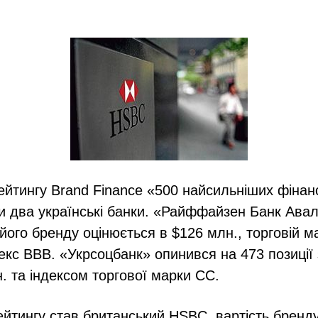
ейтингу Brand Finance «500 найсильніших фінан
 два українські банки. «Райффайзен Банк Авал
 його бренду оцінюється в $126 млн., торговій ма
екс ВВВ. «Укрсоцбанк» опинився на 473 позиції 
. та індексом торгової марки СС.
тингу став британський HSBC, вартість бренду