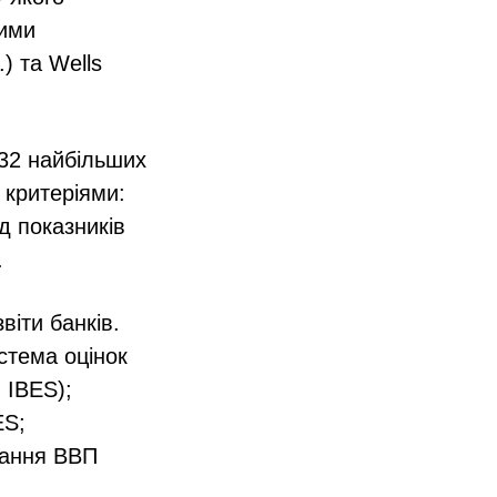
кими
) та Wells
 32 найбільших
 критеріями:
д показників
.
віти банків.
стема оцінок
, IBES);
ES;
тання ВВП