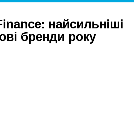
Finance: найсильніші
ові бренди року