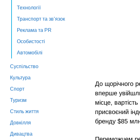
Технології
Транспорт та зв’язок
Реклама та PR
Особистості
Автомобілі
Суспільство
Культура
До щорічного р
Спорт
вперше увійшли
Туризм
місце, вартість
присвоєний інд
Стиль життя
бренду $85 млн
Довкілля
Дивацтва
Переможцем рей