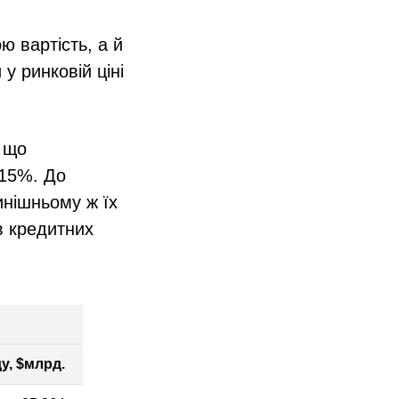
ю вартість, а й
у ринковій ціні
 що
 15%. До
инішньому ж їх
в кредитних
у, $млрд.