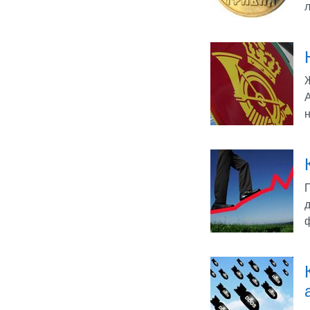
л
Ж
A
н
П
д