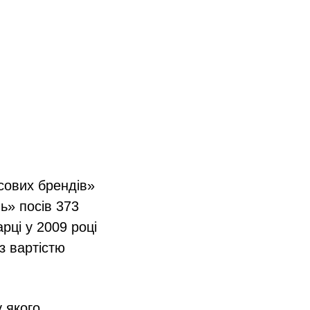
сових брендів»
ь» посів 373
рці у 2009 році
з вартістю
 якого