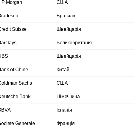
J P Morgan
США
Bradesco
Бразилія
redit Suisse
Швейцарія
Barclays
Великобританія
UBS
Швейцарія
Bank of Chine
Китай
Goldman Sachs
США
Deutsche Bank
Німеччина
BBVA
Іспанія
Societe Generale
Франція