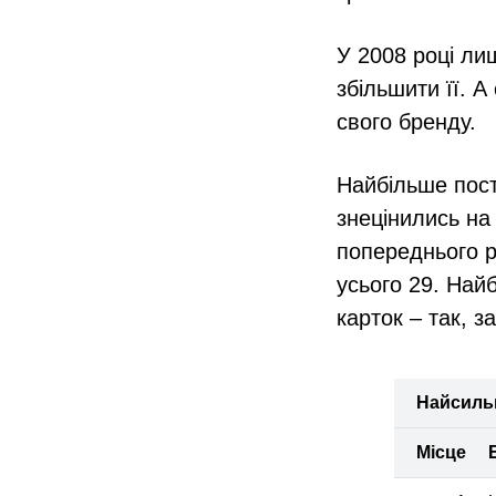
У 2008 році ли
збільшити її. А
свого бренду.
Найбільше пост
знецінились на
попереднього р
усього 29. Най
карток – так, з
Найсильн
Місце