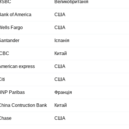
HSBC
Великобританія
Bank of America
США
Wells Fargo
США
Santander
Іспанія
ICBC
Китай
American express
США
iti
США
BNP Paribas
Франція
China Contruction Bank
Китай
Chase
США