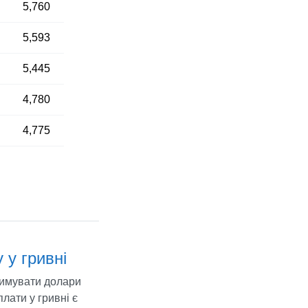
5,760
5,593
5,445
4,780
4,775
 у гривні
римувати долари
лати у гривні є