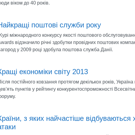
юди віком до 40 років.
Найкращі поштові служби року
урі міжнародного конкурсу якості поштового обслуговуванн
wards відзначило річні здобутки провідних поштових компа
агород у 2009 році здобула поштова служба Данії.
Кращі економіки світу 2013
ісля постійного ковзання протягом декількох років, Україна
ев'ять пунктів у рейтингу конкурентоспроможності Всесвітн
форуму.
Країни, з яких найчастіше відбуваються 
атаки