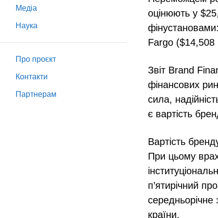
Медіа
оцінюють у $25
Наука
фінустановами:
Fargo ($14,508 
Про проєкт
Звіт Brand Fin
Контакти
фінансових рин
Партнeрам
сила, надійніс
є вартість брен
Вартість бренду
При цьому врах
інституціональн
п’ятирічний про
середньорічне 
країни.