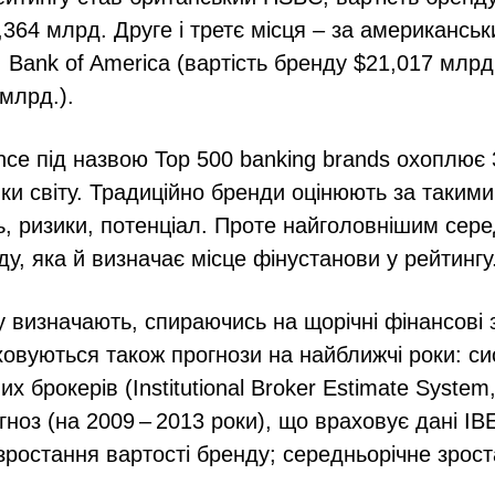
,364 млрд. Друге і третє місця – за американсь
 Bank of America (вартість бренду $21,017 млрд.
млрд.).
ance під назвою Top 500 banking brands охоплює
ки світу. Традиційно бренди оцінюють за такими
ть, ризики, потенціал. Проте найголовнішим сере
ду, яка й визначає місце фінустанови у рейтингу
 визначають, спираючись на щорічні фінансові з
овуються також прогнози на найближчі роки: си
их брокерів (Institutional Broker Estimate System
гноз (на 2009 – 2013 роки), що враховує дані IB
зростання вартості бренду; середньорічне зрос