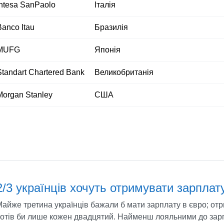
Intesa SanPaolo
Італія
Banco Itau
Бразилія
MUFG
Японія
Standart Chartered Bank
Великобританія
Morgan Stanley
США
2/3 українців хочуть отримувати зарплату
айже третина українців бажали б мати зарплату в євро; от
хотів би лише кожен двадцятий. Найменш лояльними до зарп