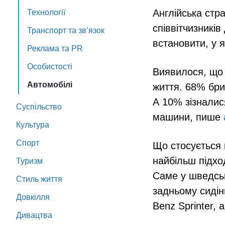
Англійська стр
Технології
співвітчизникі
Транспорт та зв’язок
встановити, у 
Реклама та PR
Особистості
Виявилося, що 
Автомобілі
життя. 68% бри
А 10% зізнали
Суспільство
машини, пише
Культура
Спорт
Що стосується 
найбільш підхо
Туризм
Саме у шведсь
Стиль життя
задньому сидін
Довкілля
Benz Sprinter, 
Дивацтва