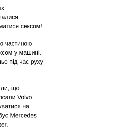
їх
агалися
йматися сексом!
ою частиною
ексом у машині.
о під час руху
или, що
рсали Volvo.
уватися на
обус Mercedes-
er.