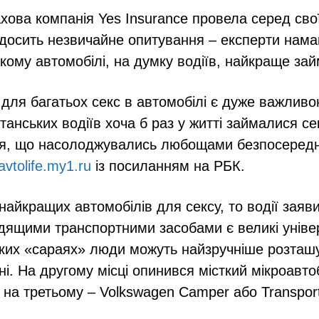
ахова компанія Yes Insurance провела серед сво
в досить незвичайне опитування – експерти нам
якому автомобілі, на думку водіїв, найкраще за
для багатьох секс в автомобілі є дуже важлив
танських водіїв хоча б раз у житті займалися с
ся, що насолоджувались любощами безпосереднь
avtolife.my1.ru
із посиланням на РБК.
найкращих автомобілів для сексу, то водії заяв
дящими транспортними засобами є великі уніве
ких «сараях» люди можуть найзручніше розташ
ні. На другому місці опинився місткий мікроавт
а на третьому – Volkswagen Camper або Transport