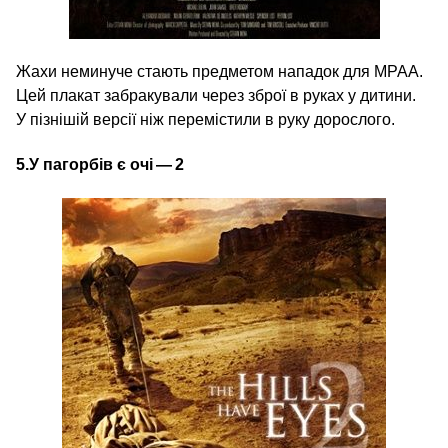
Жахи неминуче стають предметом нападок для MPAA.
Цей плакат забракували через зброї в руках у дитини.
У пізнішій версії ніж перемістили в руку дорослого.
5.
У пагорбів
є очі — 2