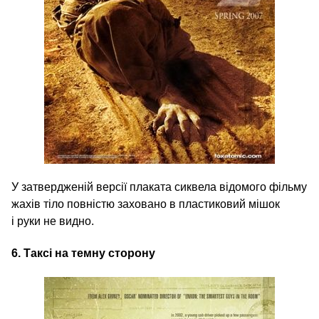
У затвердженій версії плаката сиквела відомого фільму
жахів тіло повністю заховано в пластиковий мішок
і руки не видно.
6.
Таксі
на темну сторону