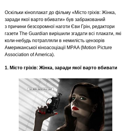
Оскільки кіноплакат до фільму «Місто гріхів: Жінка,
заради якої варто вбивати» був забракований
з причини безсоромної наготи Єви Грін, редактори
газети The Guardian вирішили згадати всі плакати, які
коли-небудь потрапляли в немилість цензорів
Американської кіноасоціації MPAA (Motion Picture
Association of America).
1.
Місто гріхів: Жінка, заради якої варто вбивати