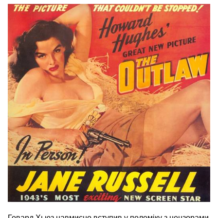
Говард Хьюз навмисно вступив у полеміку з цензорами