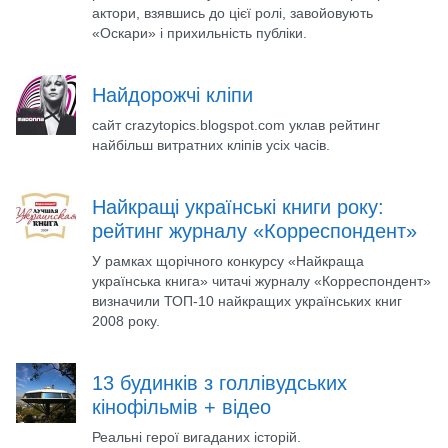
актори, взявшись до цієї ролі, завойовують
«Оскари» і прихильність публіки.
Найдорожчі кліпи
сайт crazytopics.blogspot.com уклав рейтинг
найбільш витратних кліпів усіх часів.
Найкращі українські книги року:
рейтинг журналу «Корреспондент»
У рамках щорічного конкурсу «Найкраща
українська книга» читачі журналу «Корреспондент»
визначили ТОП-10 найкращих українських книг
2008 року.
13 будинків з голлівудських
кінофільмів + вiдео
Реальні герої вигаданих історій.