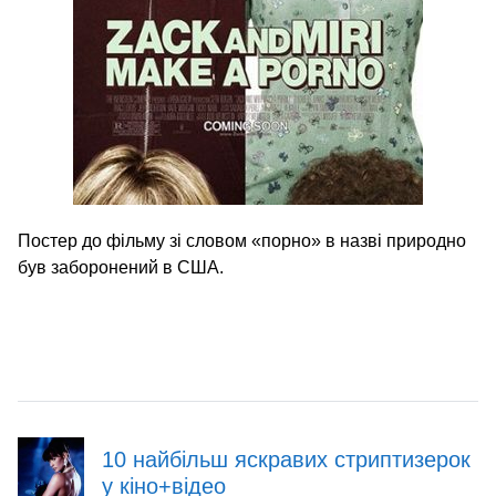
Постер до фільму зі словом «порно» в назві природно
був заборонений в США.
10 найбільш яскравих стриптизерок
у кіно+відео