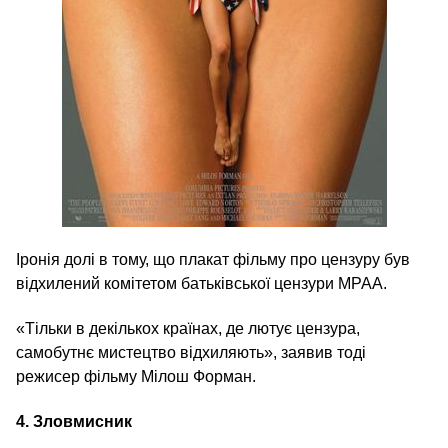
Іронія долі в тому, що плакат фільму про цензуру був
відхилений комітетом батьківської цензури MPAA.
«Тільки в декількох країнах, де лютує цензура,
самобутнє мистецтво відхиляють», заявив тоді
режисер фільму Мілош Форман.
4.
Зловмисник