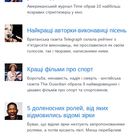
Американський журнал Time обрав 10 найбільш
яскравих стриптизерш у кіно.
Найкращі авторки-виконавиці пісень
Британська газета Telegraph склала рейтинг з
п'ятдесяти виконавиць, які прославилися як своїм
голосом, так і творами, написаними ними.
Кращі фільми про спорт
Боротьба, ненависть, надія і смерть - англійська
газета The Guardian обрала 9 найвидовищних і
цікавих фільмів про спорт та спортсменів.
5 доленосних ролей, від яких
відмовились відомі зірки
Буває, що відомі зірки нехтують запропонованими
ролями, а потім кусають лікті. Менш перебірливі