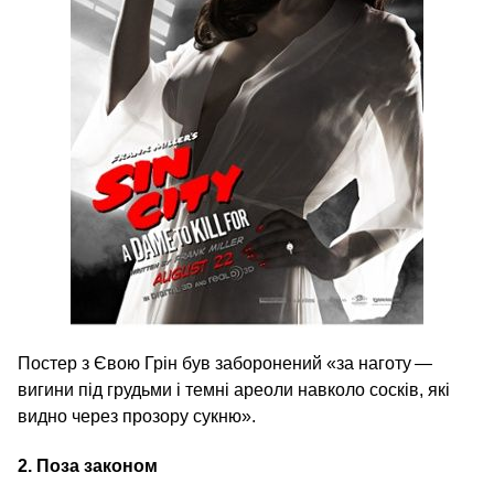
Постер з Євою Грін був заборонений «за наготу —
вигини під грудьми і темні ареоли навколо сосків, які
видно через прозору сукню».
2.
Поза законом