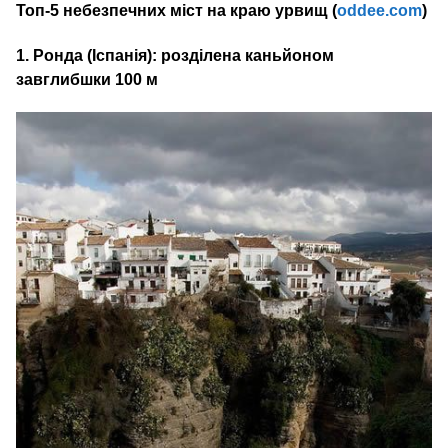
Топ‑5 небезпечних міст на краю урвищ (
oddee.com
)
1. Ронда (Іспанія): розділена каньйоном
завглибшки 100 м