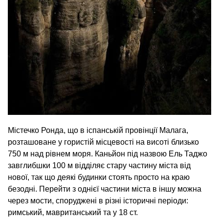
Містечко Ронда, що в іспанській провінції Малага,
розташоване у гористій місцевості на висоті близько
750 м над рівнем моря. Каньйон під назвою Ель Таджо
завглибшки 100 м відділяє стару частину міста від
нової, так що деякі будинки стоять просто на краю
безодні. Перейти з однієї частини міста в іншу можна
через мости, споруджені в різні історичні періоди:
римський, мавританський та у 18 ст.