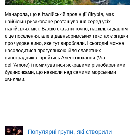
Манарола, що в італійській провінції Лігурія, має
найбільш ризиковане розташування серед усіх
італійських міст. Важко сказати точно, наскільки давнім
є це поселення, але в давньоримських текстах є згадки
про чудове вино, яке тут виробляли. І сьогодні можна
насолодитися прогулянкою біля славетних
виноградників, пройтись Алеєю кохання (Via
dell’Amore) і помилуватися яскравими різнобарвними
будиночками, що нависли над самими морськими
хвилями.
Популярні групи, які створили