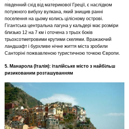
південний схід від материкової Греції, є наслідком
потужного вибуху вулкана, який знищив ранні
поселення на цьому колись цілісному острові.
Гігантська центральна лагуна у кальдері має розміри
близько 12 на 7 км і оточена з трьох боків
трьохсотметровими крутими скелями. Вражаючий
ландшафт і бурхливе нічне життя міста зробили
Санторіні пожвавленою туристичною точкою Європи.
5. Манарола (Італія): італійське місто з найбільш
ризикованим розташуванням