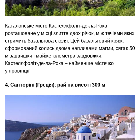
Каталонське місто Кастеллфоліт-де-ла-Рока
розташоване у місці злиття двох річок, між течіями яких
стримить базальтова скеля. Цей базальтовий кряж,
сформований колись двома напливами магми, сягає 50
м заввишки і майже кілометра завдовжки.
Кастеллфоліт-де-ла-Рока – найменше містечко
у провінції.
4. Санторіні (Греція): рай на висоті 300 м