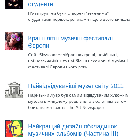
студенти
П'ять груп, які були створені "зеленими"
студентами першокурсниками і що з цього вийшло.
Кращі літні музичні фестивалі
Європи
Сайт Skyscanner зібрав найкращі, найбільші,
найнезвичайніші та найбільш несамовиті музіичні
фестивалі Європи цього року.
Найвідвідуваніші музеї світу 2011
Паризький Лувр був самим відвідуваним художнім
музеєм в минулому році, згідно з останнім звітом
британської газети The Art Newspaper.
Найкращий дизайн обкладинок
музичних альбомів (Частина ІІI)