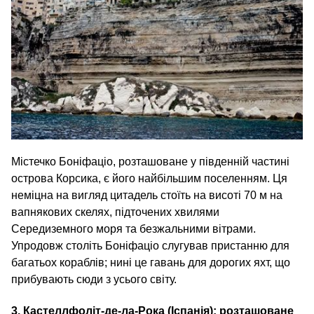
Містечко Боніфаціо, розташоване у південній частині
острова Корсика, є його найбільшим поселенням. Ця
неміцна на вигляд цитадель стоїть на висоті 70 м на
вапнякових скелях, підточених хвилями
Середиземного моря та безжальними вітрами.
Упродовж століть Боніфаціо слугував пристанню для
багатьох кораблів; нині це гавань для дорогих яхт, що
прибувають сюди з усього світу.
3. Кастеллфоліт-де-ла-Рока (Іспанія): розташоване