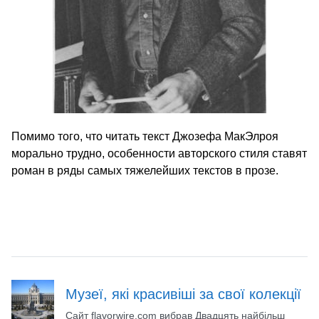
Помимо того, что читать текст Джозефа МакЭлроя
морально трудно, особенности авторского стиля ставят
роман в ряды самых тяжелейших текстов в прозе.
Музеї, які красивіші за свої колекції
Сайт flavorwire.com вибрав Двадцять найбільш