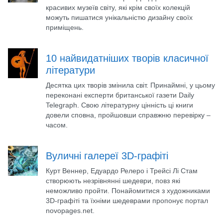
красивих музеїв світу, які крім своїх колекцій
можуть пишатися унікальністю дизайну своїх
приміщень.
10 найвидатніших творів класичної
літератури
Десятка цих творів змінила світ. Принаймні, у цьому
переконані експерти британської газети Daily
Telegraph. Свою літературну цінність ці книги
довели сповна, пройшовши справжню перевірку –
часом.
Вуличні галереї 3D-графіті
Курт Веннер, Едуардо Релеро і Трейсі Лі Стам
створюють незрівнянні шедеври, повз які
неможливо пройти. Понайомитися з художниками
3D-графіті та їхніми шедеврами пропонує портал
novopages.net.