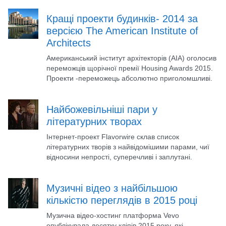
Кращі проекти будинків- 2014 за
версією The American Institute of
Architects
Американський інститут архітекторів (AIA) оголосив
переможців щорічної премії Housing Awards 2015.
Проекти -переможець абсолютно приголомшливі.
Найбожевільніші пари у
літературних творах
Інтернет-проект Flavorwire склав список
літературних творів з найвідомішими парами, чиї
відносини непрості, суперечливі і заплутані.
Музичні відео з найбільшою
кількістю переглядів в 2015 році
Музична відео-хостинг платформа Vevo
опублікувала десятку кліпів 2015 року, які