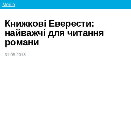
Меню
Книжкові Еверести:
найважчі для читання
романи
31.05.2013