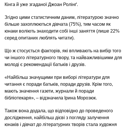
Кінга й уже згаданої Джоан Ролінґ.
Згідно цими статистичним даним, літературою значно
більше захоплюються дівчата (75%), тим часом як
юнаки воліють знаходити собі інші заняття (лише 22%
серед опитаних люблять читати).
Що ж стосується факторів, які впливають на вибір того
чи іншого літературного твору, та найважливішими для
молоді є рекомендації батьків і друзів.
«Найбільш значущими при виборі літератури для
читання є поради батьків, поради друзів. Крім того,
мають значення газети, журнали й поради
бібліотекаря», – відзначила Ірина Морозюк.
Також вона додала, що відповідно до проведеного
дослідження, найбільш дієві з погляду залучення
юнаків і дівчат до літературних творів стала художня