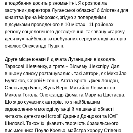
вподобання досить різноманітні. Як розповіла
заступник директора Луганської обласної бібліотеки для
юнацтва Ірина Морозюк, згідно з попередніми
підсумками проведеного в 10 містах і 11 районах
регіону соціологічного дослідження, так звану «гарячу
десятку» найбільш затребуваних серед молоді авторів
очолює Олександр Пушкін.
Друге місце юнаки й дівчата Луганщини відводять
Тарасові Шевченку, а третє – Вільяму Шекспіру. Далі
в цьому списку розташувались такі автори, як Михайло
Булгаков, Сергій Єсенін, Агата Крісті, Джек Лондон,
Олександр Блок, Жуль Верн, Михайло Лермонтов,
Микола Гоголь, Олександр Дюма та Марина Цвєтаєва.
Що ж до сучасних авторів, то з найбільшим
задоволенням молоді луганці й мешканці області
читають детективні історії Дарини Донцової та Юлії
Шилової. Також їх цікавить творчість бразильського
письменника Поуло Коельо, майстра хорору Стівена