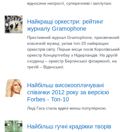
відносини непрості, суперечливі і заплутані.
Найкращі оркестри: рейтинг
журналу Gramophone
Престижний журнал Gramophone, присвячений
класичній музиці, уклав топ-20 найкращих
оркестрів світу. Перше місце посів Королівський
оркестр Концертгебау з Нідерландів. На другій
сходинці – оркестр Берлінської філармонії, на
третій – Віденської.
Найбільш високооплачувані
співачки 2012 року за версією
Forbes - Топ-10
Леді Гага стала вдвічі менш популярною.
Найбільш гучні крадіжки творів