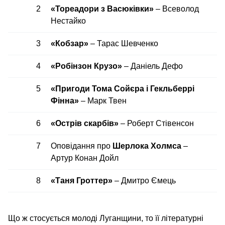
2
«Тореадори з Васюківки»
– Всеволод
Нестайко
3
«Кобзар»
– Тарас Шевченко
4
«Робінзон Крузо»
– Даніель Дефо
5
«Пригоди Тома Сойєра і Гекльберрі
Фінна»
– Марк Твен
6
«Острів скарбів»
– Роберт Стівенсон
7
Оповідання про
Шерлока Холмса
–
Артур Конан Дойл
8
«Таня Гроттер»
– Дмитро Ємець
Що ж стосується молоді Луганщини, то її літературні