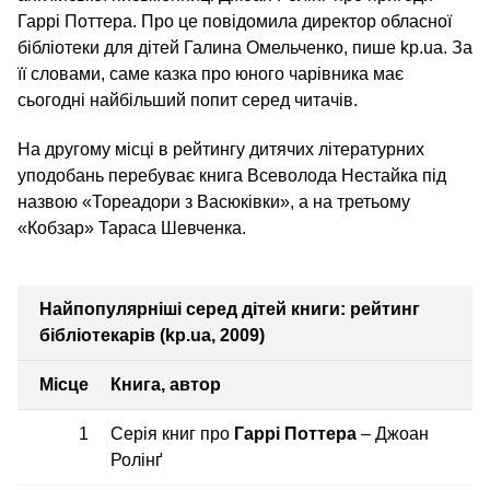
Гаррі Поттера. Про це повідомила директор обласної
бібліотеки для дітей Галина Омельченко, пише kp.ua. За
її словами, саме казка про юного чарівника має
сьогодні найбільший попит серед читачів.
На другому місці в рейтингу дитячих літературних
уподобань перебуває книга Всеволода Нестайка під
назвою «Тореадори з Васюківки», а на третьому
«Кобзар» Тараса Шевченка.
Найпопулярніші серед дітей книги: рейтинг
бібліотекарів (kp.ua, 2009)
Місце
Книга, автор
1
Серія книг про
Гаррі Поттера
– Джоан
Ролінґ