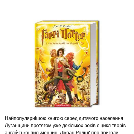
Найпопулярнішою книгою серед дитячого населення
Луганщини протягом уже декількох років є цикл творів
англійської письменниці Джоан Ролінґ про пригоди