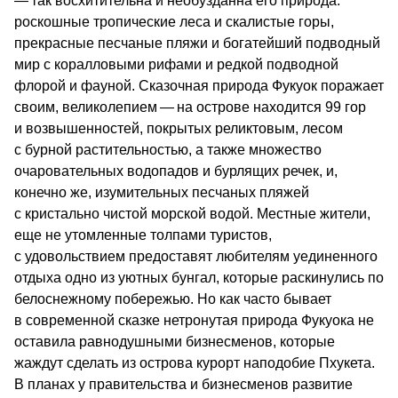
— так восхитительна и необузданна его природа:
роскошные тропические леса и скалистые горы,
прекрасные песчаные пляжи и богатейший подводный
мир с коралловыми рифами и редкой подводной
флорой и фауной. Сказочная природа Фукуок поражает
своим, великолепием — на острове находится 99 гор
и возвышенностей, покрытых реликтовым, лесом
с бурной растительностью, а также множество
очаровательных водопадов и бурлящих речек, и,
конечно же, изумительных песчаных пляжей
с кристально чистой морской водой. Местные жители,
еще не утомленные толпами туристов,
с удовольствием предоставят любителям уединенного
отдыха одно из уютных бунгал, которые раскинулись по
белоснежному побережью. Но как часто бывает
в современной сказке нетронутая природа Фукуока не
оставила равнодушными бизнесменов, которые
жаждут сделать из острова курорт наподобие Пхукета.
В планах у правительства и бизнесменов развитие