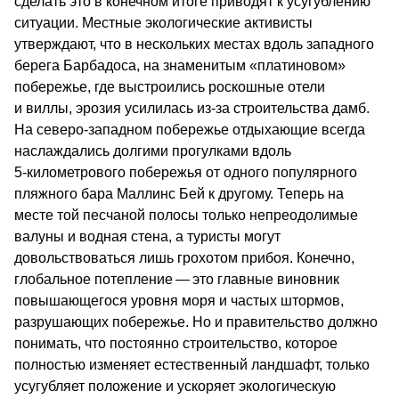
сделать это в конечном итоге приводят к усугублению
ситуации. Местные экологические активисты
утверждают, что в нескольких местах вдоль западного
берега Барбадоса, на знаменитым «платиновом»
побережье, где выстроились роскошные отели
и виллы, эрозия усилилась из-за строительства дамб.
На северо-западном побережье отдыхающие всегда
наслаждались долгими прогулками вдоль
5‑километрового побережья от одного популярного
пляжного бара Маллинс Бей к другому. Теперь на
месте той песчаной полосы только непреодолимые
валуны и водная стена, а туристы могут
довольствоваться лишь грохотом прибоя. Конечно,
глобальное потепление — это главные виновник
повышающегося уровня моря и частых штормов,
разрушающих побережье. Но и правительство должно
понимать, что постоянно строительство, которое
полностью изменяет естественный ландшафт, только
усугубляет положение и ускоряет экологическую