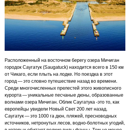
Расположенный на восточном берегу озера Мичиган
городок Саугатук (Saugatuck) находится всего в 150 км
от Чикаго, если плыть на лодке. Но поездка в этот
город — это словно путешествие назад во времени.
Среди многочисленных прелестей этого живописного
курорта — уникальные песчаные дюны, образованные
волнами озера Мичиган. Облик Саугатука ‑это то, как
европейцы увидели Новый Свет 200 лет назад.
Саугатук — это 1000 га дюн, пляжей, пресноводных
источников, нетронутых лесов, водно-болотных угодий,
в которых обитают редкие виды фауны. Тем не менее