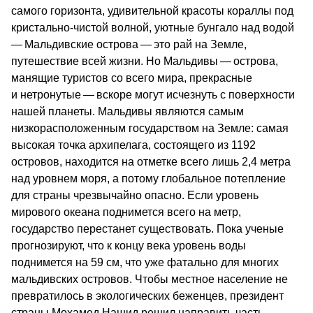
самого горизонта, удивительной красоты кораллы под
кристально-чистой волной, уютные бунгало над водой
— Мальдивские острова — это рай на Земле,
путешествие всей жизни. Но Мальдивы — острова,
манящие туристов со всего мира, прекрасные
и нетронутые — вскоре могут исчезнуть с поверхности
нашей планеты. Мальдивы являются самым
низкорасположенным государством на Земле: самая
высокая точка архипелага, состоящего из 1192
островов, находится на отметке всего лишь 2,4 метра
над уровнем моря, а потому глобальное потепление
для страны чрезвычайно опасно. Если уровень
мирового океана поднимется всего на метр,
государство перестанет существовать. Пока ученые
прогнозируют, что к концу века уровень воды
поднимется на 59 см, что уже фатально для многих
мальдивских островов. Чтобы местное население не
превратилось в экологических беженцев, президент
страны Мохамед Нашид решил направить часть