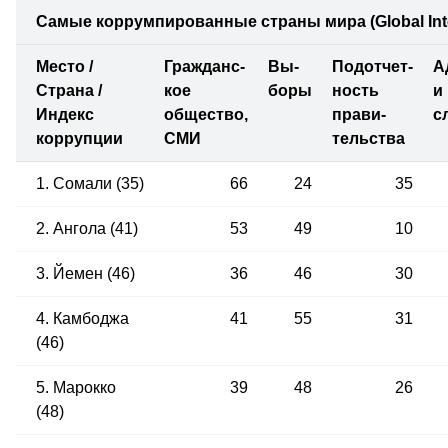
Самые коррумпированные страны мира (Global Integ
Место /
Гражданс-
Вы-
Подотчет-
А
Страна /
кое
боры
ность
и
Индекс
общество,
прави-
с
коррупции
СМИ
тельства
1. Сомали (35)
66
24
35
2. Ангола (41)
53
49
10
3. Йемен (46)
36
46
30
4. Камбоджа
41
55
31
(46)
5. Марокко
39
48
26
(48)