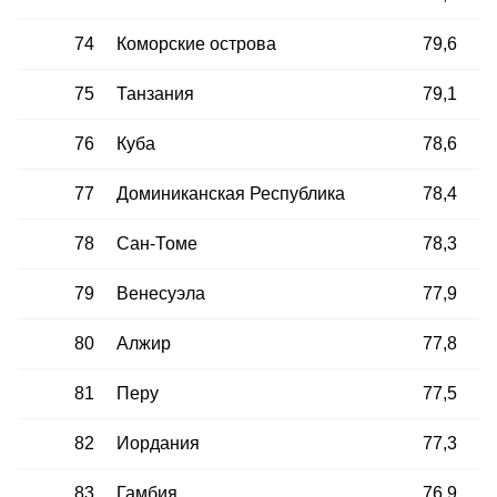
74
Коморские острова
79,6
75
Танзания
79,1
76
Куба
78,6
77
Доминиканская Республика
78,4
78
Сан-Томе
78,3
79
Венесуэла
77,9
80
Алжир
77,8
81
Перу
77,5
82
Иордания
77,3
83
Гамбия
76,9