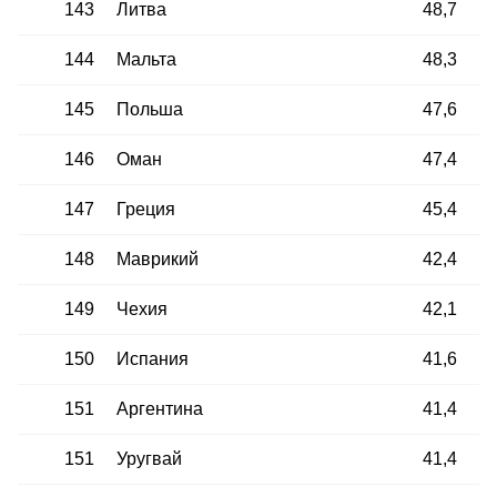
143
Литва
48,7
144
Мальта
48,3
145
Польша
47,6
146
Оман
47,4
147
Греция
45,4
148
Маврикий
42,4
149
Чехия
42,1
150
Испания
41,6
151
Аргентина
41,4
151
Уругвай
41,4