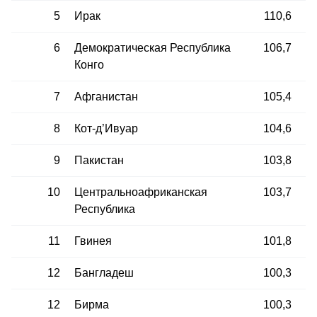
5
Ирак
110,6
6
Демократическая Республика
106,7
Конго
7
Афганистан
105,4
8
Кот-д’Ивуар
104,6
9
Пакистан
103,8
10
Центральноафриканская
103,7
Республика
11
Гвинея
101,8
12
Бангладеш
100,3
12
Бирма
100,3