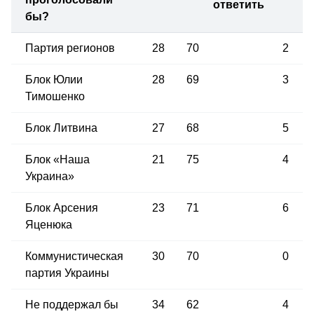
ответить
бы?
Партия регионов
28
70
2
Блок Юлии
28
69
3
Тимошенко
Блок Литвина
27
68
5
Блок «Наша
21
75
4
Украина»
Блок Арсения
23
71
6
Яценюка
Коммунистическая
30
70
0
партия Украины
Не поддержал бы
34
62
4