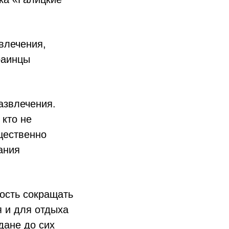
влечения,
раинцы
азвлечения.
 кто не
щественно
ания
ость сокращать
я и для отдыха
дане до сих