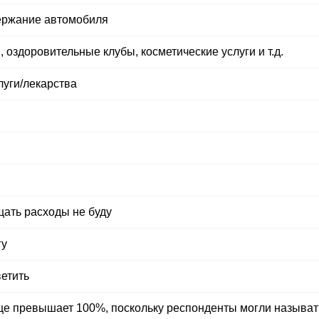
ержание автомобиля
 оздоровительные клубы, косметические услуги и т.д.
уги/​лекарства
щать расходы не буду
гу
етить
це превышает 100%, поскольку респонденты могли называт