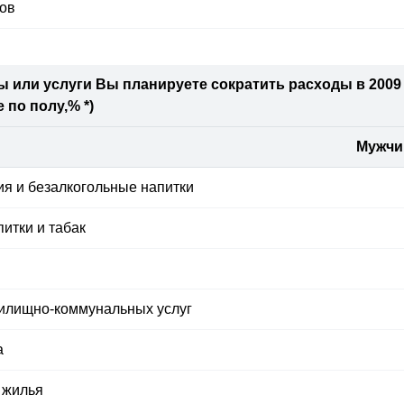
тов
ы или услуги Вы планируете сократить расходы в 2009
 по полу,% *)
Мужч
ия и безалкогольные напитки
итки и табак
жилищно-коммунальных услуг
а
 жилья