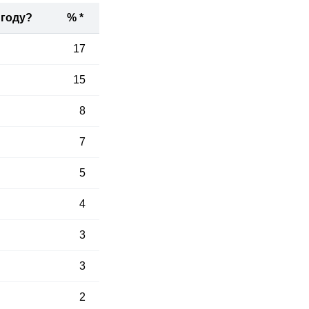
 году?
% *
17
15
8
7
5
4
3
3
2