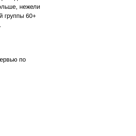
ольше, нежели
й группы 60+
.
тервью по