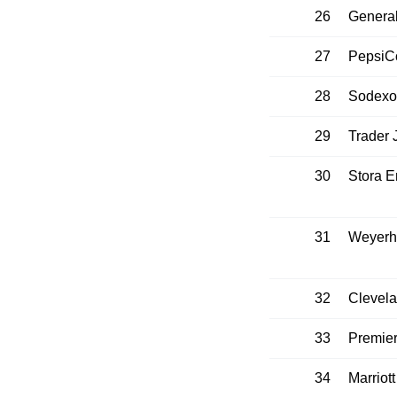
26
General
27
PepsiC
28
Sodexo
29
Trader 
30
Stora 
31
Weyerh
32
Clevela
33
Premie
34
Marriot