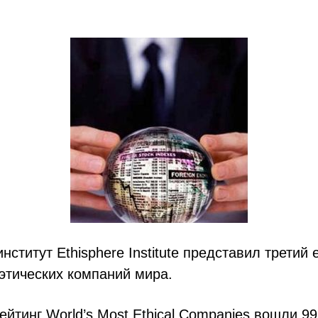
нститут Ethisphere Institute представил третий
этических компаний мира.
рейтинг World’s Most Ethical Companies вошли 9