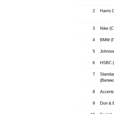
2
Harris 
3
Nike (
4
BMW (Г
5
Johnso
6
HSBC (
7
Standa
(Велик
8
Accent
9
Dun & 