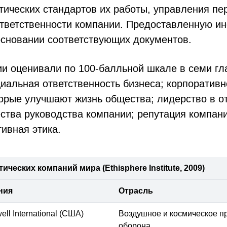
тических стандартов их работы, управления п
ответственности компании. Предоставленную 
основании соответствующих документов.
ии оценивали по 100-балльной шкале в семи г
циальная ответственность бизнеса; корпоратив
орые улучшают жизнь общества; лидерство в о
ства руководства компании; репутация компани
ивная этика.
ических компаний мира (Ethisphere Institute, 2009)
ния
Отрасль
ll International (США)
Воздушное и космическое п
оборона