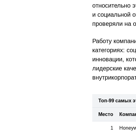
относительно э
и социальной 
проверяли на 
Работу компан
категориях: со
инновации, кот
лидерские каче
внутрикорпорат
Топ-99 самых эт
Место
Компа
1
Honeywe