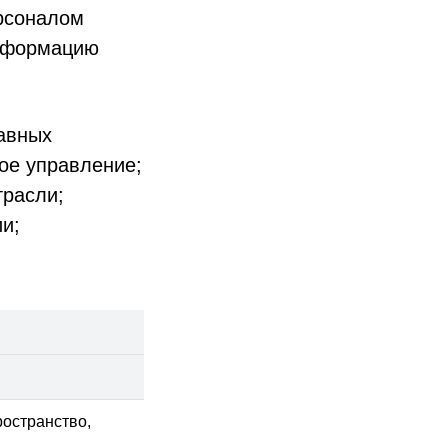
ерсоналом
информацию
лавных
ное управление;
трасли;
и;
ространство,