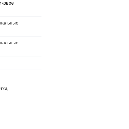
иковое
унальные
унальные
тки,