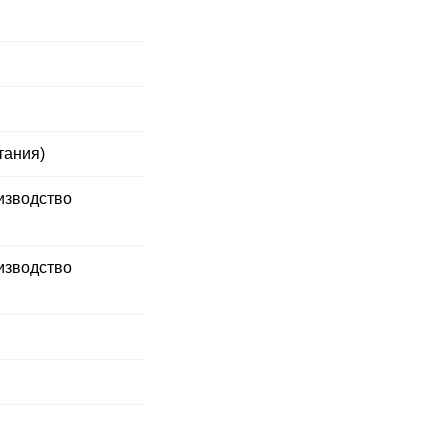
тания)
изводство
изводство