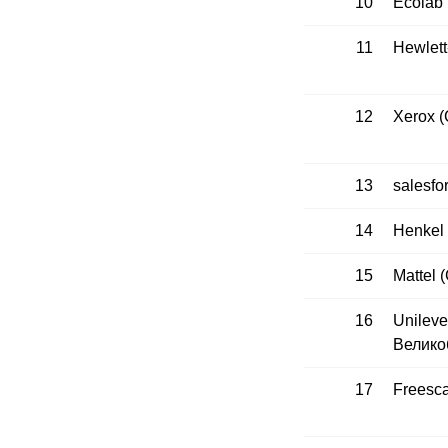
10
Ecolab
11
Hewlet
12
Xerox 
13
salesf
14
Henkel
15
Mattel
16
Unileve
Велико
17
Freesc