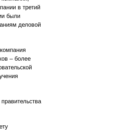
пании в третий
нии были
ваниям деловой
 компания
ков – более
овательской
зучения
ы правительства
ету