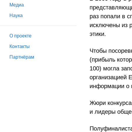
Медиа
представляющи
Наука
раз попали в с
исключены из р
этики.
О проекте
Контакты
Чтобы посорев
Партнёрам
(прибыль котор
100) могла за
организацией E
информации о 
Жюри конкурса 
и лидеры обще
Полуфиналиста