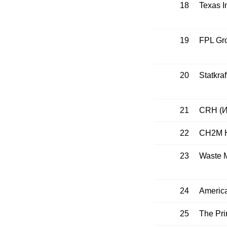
18
Texas I
19
FPL Gr
20
Statkra
21
CRH (И
22
CH2M H
23
Waste 
24
Americ
25
The Pri