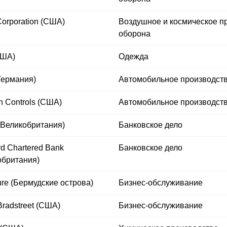
Corporation (США)
Воздушное и космическое п
оборона
США)
Одежда
ермания)
Автомобильное производст
n Controls (США)
Автомобильное производст
Великобритания)
Банковское дело
rd Chartered Bank
Банковское дело
обритания)
ure (Бермудские острова)
Бизнес-обслуживание
Bradstreet (США)
Бизнес-обслуживание