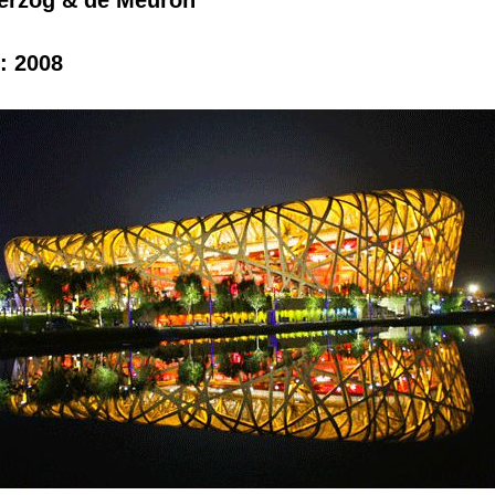
erzog & de Meuron
: 2008