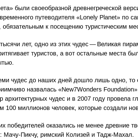
вета» были своеобразной древнегреческой верс
временного путеводителя «Lonely Planet» по с
 обязательным к посещению туристическим ме
 тысячи лет, одно из этих чудес — Великая пир
итягивает туристов, а вот остальные места бы
ытью.
еми чудес до наших дней дошло лишь одно, то 
риимчиво назвалась «New7Wonders Foundation»
р архитектурных чудес и в 2007 году провела 
м 100 миллионов человек, которые создали нов
их победителей оказались не менее древние т
: Мачу-Пикчу, римский Колизей и Тадж-Махал.