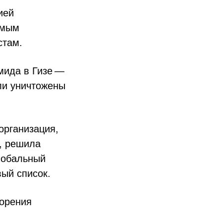
ией
амым
стам.
амида в Гизе —
ли уничтожены
организация,
, решила
глобальный
ый список.
ворения