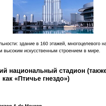
ьности: здание в 160 этажей, многоцелевого н
м высоким искусственным строением в мире.
кий национальный стадион (такж
 как «Птичье гнездо»)