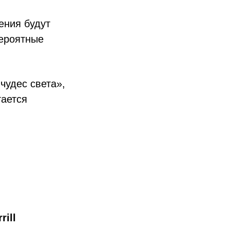
ения будут
вероятные
чудес света»,
тается
ill