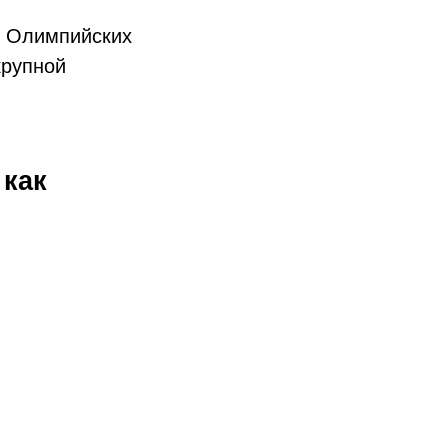
х Олимпийских
крупной
 как