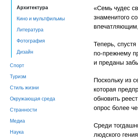
«Семь чудес с
Архитектура
знаменитого со
Кино и мультфильмы
впечатляющим,
Литература
Фотография
Теперь, спустя
Дизайн
по-прежнему пр
и преданы заб
Спорт
Туризм
Поскольку из с
Стиль жизни
которая предп
обновить реест
Окружающая среда
опрос более че
Странности
Медиа
Среди тогдашн
Наука
людского гения