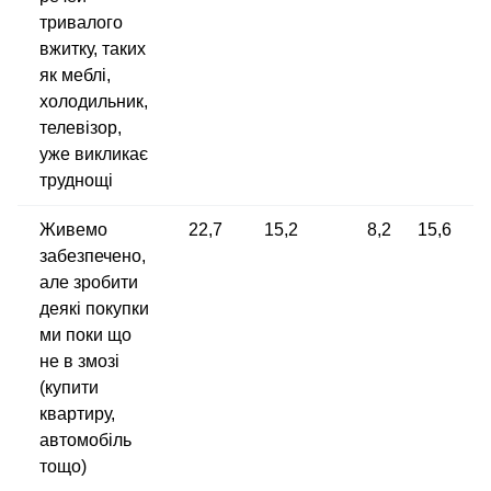
тривалого
вжитку, таких
як меблі,
холодильник,
телевізор,
уже викликає
труднощі
Живемо
22,7
15,2
8,2
15,6
забезпечено,
але зробити
деякі покупки
ми поки що
не в змозі
(купити
квартиру,
автомобіль
тощо)