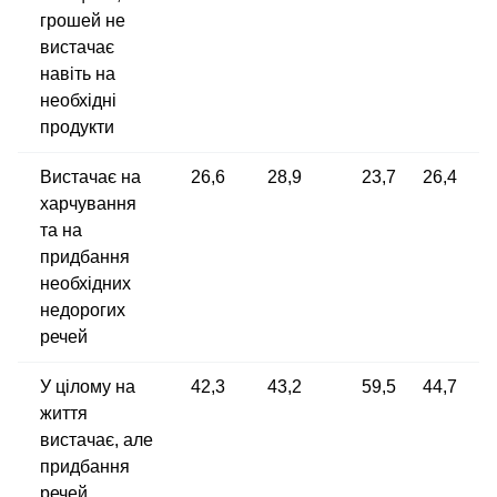
грошей не
вистачає
навіть на
необхідні
продукти
Вистачає на
26,6
28,9
23,7
26,4
харчування
та на
придбання
необхідних
недорогих
речей
У цілому на
42,3
43,2
59,5
44,7
життя
вистачає, але
придбання
речей