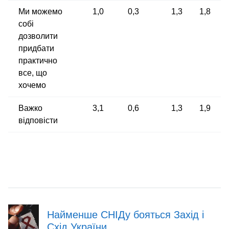
Ми можемо
1,0
0,3
1,3
1,8
собі
дозволити
придбати
практично
все, що
хочемо
Важко
3,1
0,6
1,3
1,9
відповісти
Найменше СНІДу бояться Захід і
Схід України