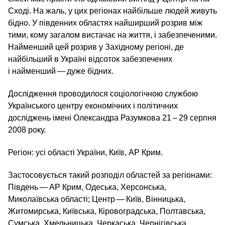
Сході. На жаль, у цих регіонах найбільше людей живуть
бідно. У південних областях найширший розрив між
тими, кому загалом вистачає на життя, і забезпеченими.
Найменший цей розрив у Західному регіоні, де
найбільший в Україні відсоток забезпечених
і найменший — дуже бідних.
Дослідження проводилося соціологічною службою
Українського центру економічних і політичних
досліджень імені Олександра Разумкова 21 – 29 серпня
2008 року.
Регіон: усі області України, Київ, АР Крим.
Застосовується такий розподіл областей за регіонами:
Південь — АР Крим, Одеська, Херсонська,
Миколаївська області; Центр — Київ, Вінницька,
Житомирська, Київська, Кіровоградська, Полтавська,
Сумська, Хмельницька, Черкаська, Чернігівська