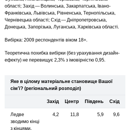
області; Захід — Волинська, Закарпатська, Івано-
Франківська, Львівська, Рівненська, Тернопільська,
Чернівецька області; Схід — Дніпропетровська,
Донецька, Запорізька, Луганська, Харківська області.
Вибірка: 2009 респондентів віком 18+.
Теоретична похибка вибірки (без урахування дизайн-
ефекту) не перевищує 2,3% з імовірністю 0,95.
Яке в цілому матеріальне становище Вашої
сім’ї? (регіональний розподіл)
Захід
Центр
Південь
Схід
Ледве
4,2
11,8
5,9
9,6
зводимо кінці
з кінцями,