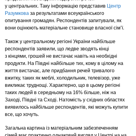
у центральних. Таку інформацію представив
Центр
Разумкова
за результатами всеукраїнського
опитування громадян. Респондентів запитували, як
вони оцінюють матеріальне становище власної сім’ї.
Також у центральному регіоні України найбільше
респондентів заявили, що ледве зводять кінці
з кінцями, грошей не вистачає навіть на необхідні
продукти. На Півдні найбільше тих, кому в цілому на
життя вистачає, але придбання речей тривалого
вжитку, таких як меблі, холодильник, телевізор, уже
викликає труднощі. Характерно, що в цьому регіоні
таких людей в середньому на 16% більше, ніж на
Заході, Півдні та Сході. Натомість у східних областях
виявилось найбільше респондентів, які можуть купити
все, що хочуть.
Загальна картина із матеріальним забезпеченням
сімей має практично однаковий вигляд у Центрі на на