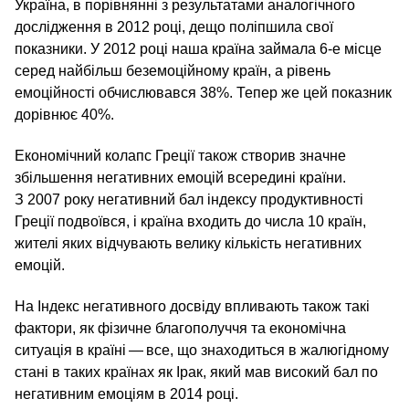
Україна, в порівнянні з результатами аналогічного
дослідження в 2012 році, дещо поліпшила свої
показники. У 2012 році наша країна займала 6‑е місце
серед найбільш беземоційному країн, а рівень
емоційності обчислювався 38%. Тепер же цей показник
дорівнює 40%.
Економічний колапс Греції також створив значне
збільшення негативних емоцій всередині країни.
З 2007 року негативний бал індексу продуктивності
Греції подвоївся, і країна входить до числа 10 країн,
жителі яких відчувають велику кількість негативних
емоцій.
На Індекс негативного досвіду впливають також такі
фактори, як фізичне благополуччя та економічна
ситуація в країні — все, що знаходиться в жалюгідному
стані в таких країнах як Ірак, який мав високий бал по
негативним емоціям в 2014 році.