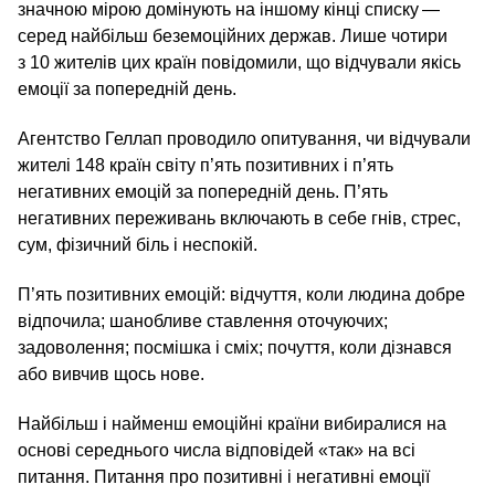
значною мірою домінують на іншому кінці списку —
серед найбільш беземоційних держав. Лише чотири
з 10 жителів цих країн повідомили, що відчували якісь
емоції за попередній день.
Агентство Геллап проводило опитування, чи відчували
жителі 148 країн світу п’ять позитивних і п’ять
негативних емоцій за попередній день. П’ять
негативних переживань включають в себе гнів, стрес,
сум, фізичний біль і неспокій.
П’ять позитивних емоцій: відчуття, коли людина добре
відпочила; шанобливе ставлення оточуючих;
задоволення; посмішка і сміх; почуття, коли дізнався
або вивчив щось нове.
Найбільш і найменш емоційні країни вибиралися на
основі середнього числа відповідей «так» на всі
питання. Питання про позитивні і негативні емоції