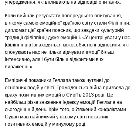
упередження, які впливають на відповіді опитаних.
Коли вийшли результати попереднього опитування,
в якому самою емоційної країною світу стали Філіппіни,
дипломат цієї країни пояснив, що завдяки культурній
традиції філіппінці дуже емоційні. «У центрі уваги у нас
[філіппінців] знаходяться міжособистісні відносини, які
спонукають нас не тільки відчувати емоції більш
інтенсивно, але і бути більш відкритими в їх
вираженні.»
Емпіричні показники Геллапа також чутливі до
основних подій у світі. Громадянська війна призвела до
краху позитивних емоцій в Сирії в 2013 році. Це
найбільш різке зниження Індексу емоцій Геллапа на
сьогоднішній день. Крім того, обтяжений конфліктами
Судан мав найнижчий у всьому світі показник
позитивних емоцій у минулому році.