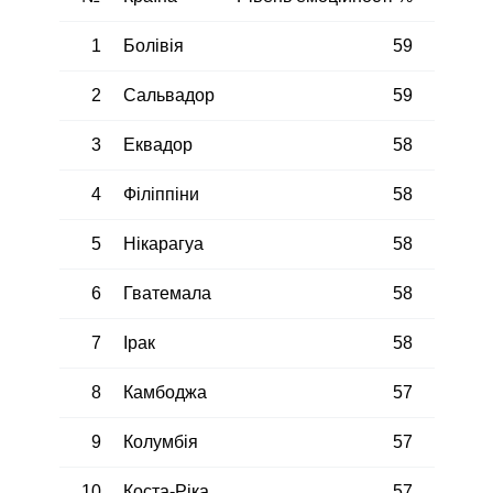
1
Болівія
59
2
Сальвадор
59
3
Еквадор
58
4
Філіппіни
58
5
Нікарагуа
58
6
Гватемала
58
7
Ірак
58
8
Камбоджа
57
9
Колумбія
57
10
Коста-Ріка
57