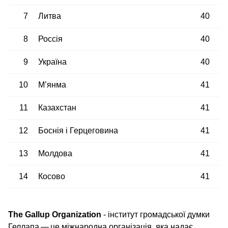
7
Литва
40
8
Россія
40
9
Україна
40
10
М’янма
41
11
Казахстан
41
12
Боснія і Герцеговина
41
13
Молдова
41
14
Косово
41
The Gallup Organization
- інститут громадської думки
Геллапа — це міжнародна організація, яка надає