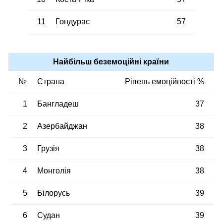
11
Гондурас
57
Найбільш беземоційні країни
№
Страна
Рівень емоційності %
1
Бангладеш
37
2
Азербайджан
38
3
Грузія
38
4
Монголія
38
5
Білорусь
39
6
Судан
39