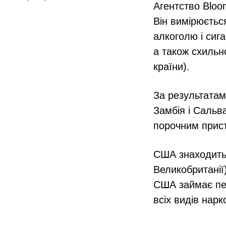
Агентство Bloo
Він вимірюєтьс
алкоголю і сига
а також схильн
країни).
За результатам
Замбія і Саль
порочним прис
США знаходитьс
Великобританії)
США займає пер
всіх видів нарк