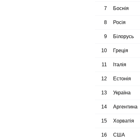
7
Боснія
8
Росія
9
Білорусь
10
Греція
11
Італія
12
Естонія
13
Україна
14
Аргентина
15
Хорватія
16
США