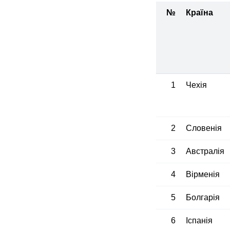
№
Країна
1
Чехія
2
Словенія
3
Австралія
4
Вірменія
5
Болгарія
6
Іспанія