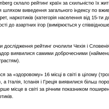
mberg склало рейтинг країн за схильністю їх жит
я шляхом виведення загального індексу по вжи
рет, наркотиків (категорія населення від 15-ти до
ості до азартних ігор (вимірюється у співвіднош
и дослідження рейтинг очолили Чехія і Словенія
вадор виявилися самими доброчесними (наймен
трастям).
я за «здоровому» 16 місці в світі в цілому (тр
, а Італія, Іспанія і Греція виявилися більш по
ше місце в світі за річним показником пошире
отиків.