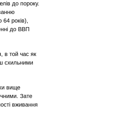
елів до пороку.
ванню
 64 років),
енні до ВВП
, в той час як
ш схильними
охи вище
рочними. Зате
ності вживання