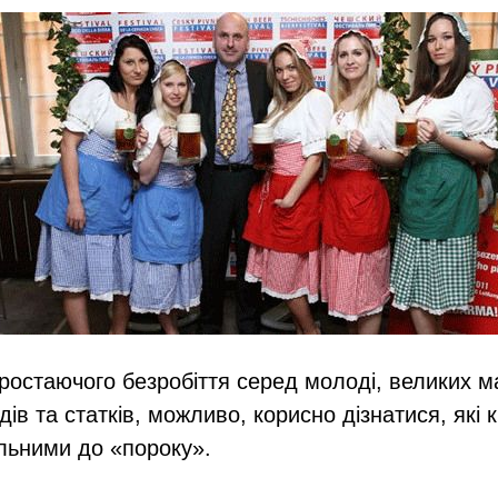
зростаючого безробіття серед молоді, великих 
дів та статків, можливо, корисно дізнатися, які к
льними до «пороку».