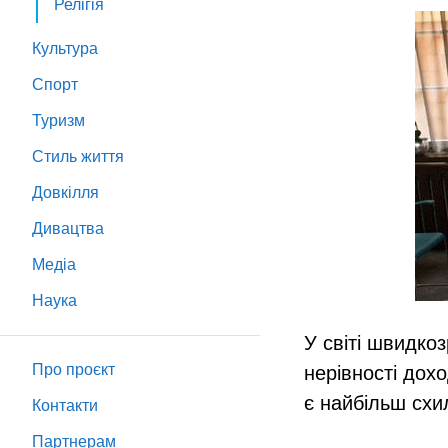
Релігія
Культура
Спорт
Туризм
Стиль життя
Довкілля
Дивацтва
Медіа
Наука
У світі швидко
Про проєкт
нерівності дохо
є найбільш схи
Контакти
Партнeрам