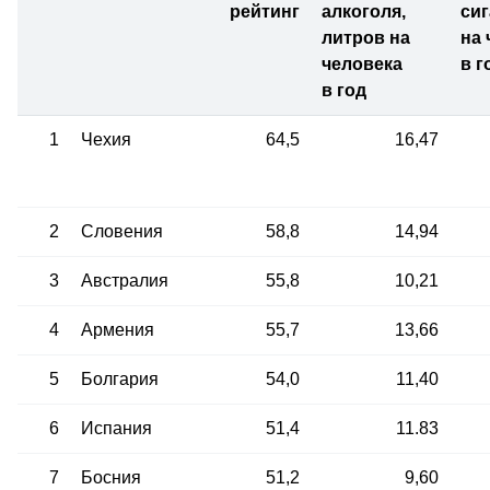
рейтинг
алкоголя,
сиг
литров на
на 
человека
в г
в год
1
Чехия
64,5
16,47
2
Словения
58,8
14,94
3
Австралия
55,8
10,21
4
Армения
55,7
13,66
5
Болгария
54,0
11,40
6
Испания
51,4
11.83
7
Босния
51,2
9,60