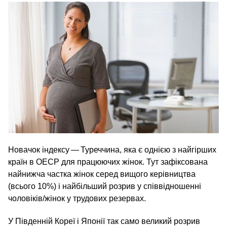
Новачок індексу — Туреччина, яка є однією з найгірших
країн в ОЕСР для працюючих жінок. Тут зафіксована
найнижча частка жінок серед вищого керівництва
(всього 10%) і найбільший розрив у співвідношенні
чоловіків/​жінок у трудових резервах.
У Південній Кореї і Японії так само великий розрив