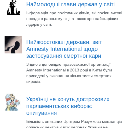
Наймолодші глави держав у світі
Інформація про політичних діячів, які посіли високі
посади в ранньому віці, а також про найстаріших
лідерів у світі.
Найжорстокіші держави: звіт
Amnesty International щодо
застосування смертної кари
Згідно з доповіддю правозахисної організації
Amnesty International в 2013 році в Китаї були
приведені у виконання кілька тисяч смертних
вироків.
Українці не хочуть дострокових
парламентських виборів:
опитування
Більшість опитаних Центром Разумкова мешканців
обласних центрів у всіх регіонах України не