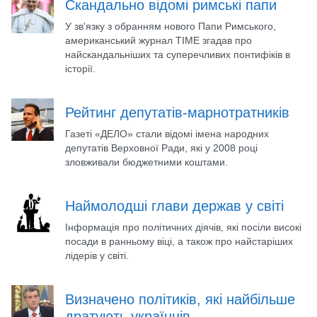
Скандально відомі римські папи
У зв'язку з обранням нового Папи Римського,
американський журнал TIME згадав про
найскандальніших та суперечливих понтифіків в
історії.
Рейтинг депутатів-марнотратників
Газеті «ДЕЛО» стали відомі імена народних
депутатів Верховної Ради, які у 2008 році
зловживали бюджетними коштами.
Наймолодші глави держав у світі
Інформація про політичних діячів, які посіли високі
посади в ранньому віці, а також про найстаріших
лідерів у світі.
Визначено політиків, які найбільше
дратують українців