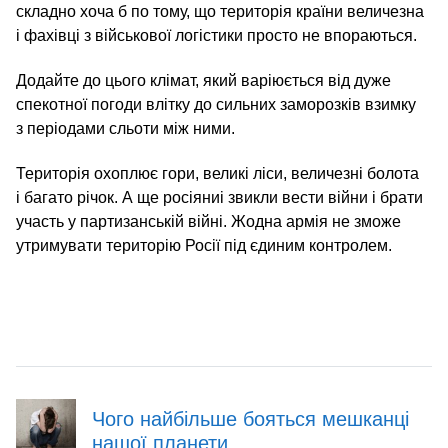
складно хоча б по тому, що територія країни величезна
і фахівці з військової логістики просто не впораються.
Додайте до цього клімат, який варіюється від дуже
спекотної погоди влітку до сильних заморозків взимку
з періодами сльоти між ними.
Територія охоплює гори, великі ліси, величезні болота
і багато річок. А ще росіяниі звикли вести війни і брати
участь у партизанській війні. Жодна армія не зможе
утримувати територію Росії під єдиним контролем.
Чого найбільше бояться мешканці
нашої планети