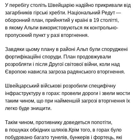
У перебігу століть Швейцарію надійно прикривали від
загарбників гірські хребти. Національний Редут —
оборонний план, прийнятий у країні в 19 столітті,
в якому Альпи використовуються як контрольно-
пропускний пункт у разі вторгнення.
Завдяки цьому плану в районі Альп були споруджені
фортифікаційні споруди. План продовжували
розробляти і після Другої світової війни, коли над
Європою нависла загроза радянського вторгнення.
Швейцарський військові розробили специфічну
інфраструктуру в горах: провели дороги і звели мости
таким чином, що при найменшій загрозі вторгнення їх
легко буде знищити.
Такім чином, противнику доведеться попотіти,
в пошуках обхідних шляхів.Крім того, в горах було
побудовано багато тунелів, бункерів і фортець, які