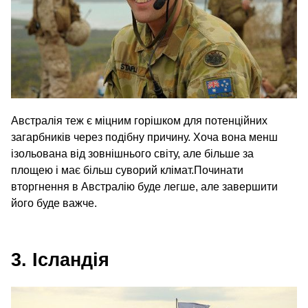
Австралія теж є міцним горішком для потенційних
загарбників через подібну причину. Хоча вона менш
ізольована від зовнішнього світу, але більше за
площею і має більш суворий клімат.Починати
вторгнення в Австралію буде легше, але завершити
його буде важче.
3. Ісландія