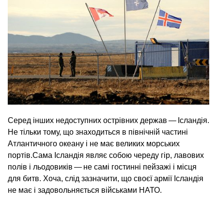
Серед інших недоступних острівних держав — Ісландія.
Не тільки тому, що знаходиться в північній частині
Атлантичного океану і не має великих морських
портів.Сама Ісландія являє собою череду гір, лавових
полів і льодовиків — не самі гостинні пейзажі і місця
для битв. Хоча, слід зазначити, що своєї армії Ісландія
не має і задовольняється військами НАТО.