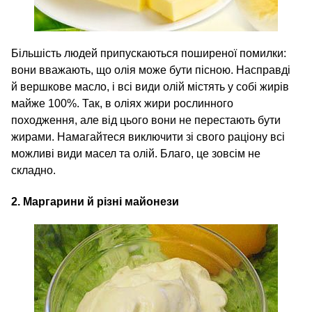
Більшість людей припускаються поширеної помилки:
вони вважають, що олія може бути пісною. Насправді
й вершкове масло, і всі види олій містять у собі жирів
майже 100%. Так, в оліях жири рослинного
походження, але від цього вони не перестають бути
жирами. Намагайтеся виключити зі свого раціону всі
можливі види масел та олій. Благо, це зовсім не
складно.
2. Маргарини й різні майонези