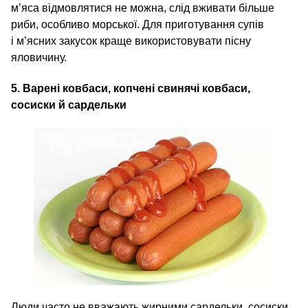
м’яса відмовлятися не можна, слід вживати більше
риби, особливо морської. Для приготування супів
і м’ясних закусок краще використовувати пісну
яловичину.
5. Варені ковбаси, копчені свинячі ковбаси,
сосиски й сардельки
Люди часто не вважають жирними сардельки, сосиски