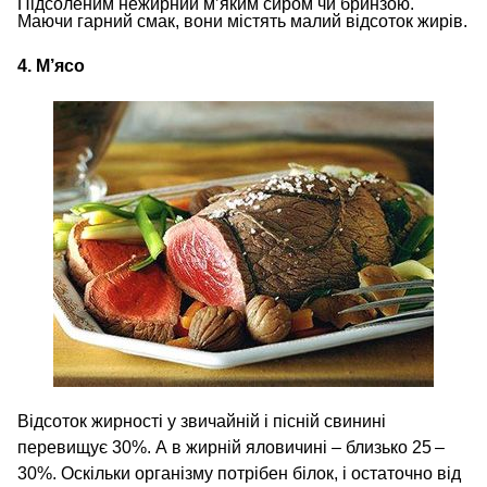
Підсоленим нежирний м’яким сиром чи бринзою.
Маючи гарний смак, вони містять малий відсоток жирів.
4. М’ясо
Відсоток жирності у звичайній і пісній свинині
перевищує 30%. А в жирній яловичині – близько 25 –
30%. Оскільки організму потрібен білок, і остаточно від