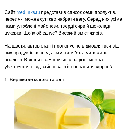
Сайт
medlinks.ru
представив список семи продуктів,
через які можна суттєво набрати вагу. Серед них усіма
нами улюблені майонези, тверді сири й шоколадні
цукерки. Що їх об’єднує? Високий вміст жирів.
На щастя, автор статті пропонує не відмовлятися від
цих продуктів зовсім, а замінити їх на маложирні
аналоги. Ввівши «замінники» у раціон, можна
убезпечитись від зайвої ваги й поправити здоров’я.
1. Вершкове масло та олії