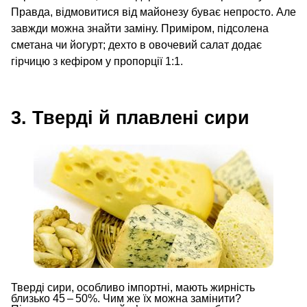
Правда, відмовитися від майонезу буває непросто. Але
завжди можна знайти заміну. Приміром, підсолена
сметана чи йогурт; дехто в овочевий салат додає
гірчицю з кефіром у пропорції 1:1.
3. Тверді й плавлені сири
Тверді сири, особливо імпортні, мають жирність
близько 45 – 50%. Чим же їх можна замінити?