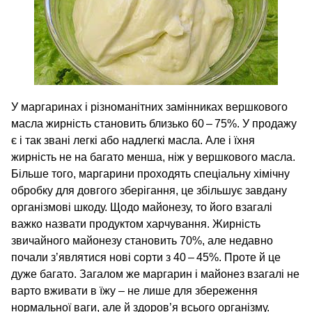
У маргаринах і різноманітних замінниках вершкового
масла жирність становить близько 60 – 75%. У продажу
є і так звані легкі або надлегкі масла. Але і їхня
жирність не на багато менша, ніж у вершкового масла.
Більше того, маргарини проходять спеціальну хімічну
обробку для довгого зберігання, це збільшує завдану
організмові шкоду. Щодо майонезу, то його взагалі
важко назвати продуктом харчування. Жирність
звичайного майонезу становить 70%, але недавно
почали з’являтися нові сорти з 40 – 45%. Проте й це
дуже багато. Загалом же маргарин і майонез взагалі не
варто вживати в їжу – не лише для збереження
нормальної ваги, але й здоров’я всього організму.