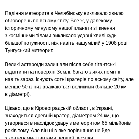
Падіння метеорита в Челябінську викликало хвилю
обговорень по всьому світу. Вcе ж, у далекому
історичному минулому нашої планети зіткнення
з космічними тілами викликало ударні хвилі куди
більшої потужності, ніж навіть нашумілий у 1908 році
Тунгуський метеорит.
Великі астероїди залишали після себе гігантські
відмітини на поверхні Землі, багато з яких помітні
навіть зараз. Існують сотні кратерів по всьому світу, але
менше 50 із низ вважаються великими (більше 20 км
в діаметрі).
Цікаво, що в Кіровоградській області, в Україні,
знаходиться древній кратер, діаметром 24 км, що
утворився в наслідок удару з метеоритом 65 мільйонів
років тому. Але він ні в яке порівняння не йде
з кратерами-гігантами першої десятки.