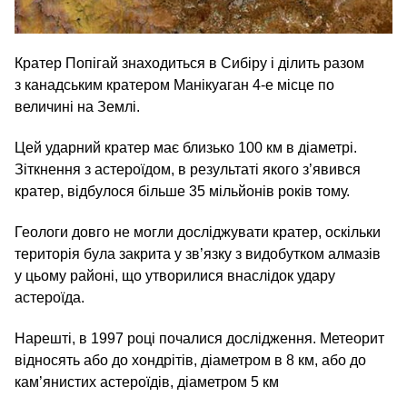
Кратер Попігай знаходиться в Сибіру і ділить разом
з канадським кратером Манікуаган 4‑е місце по
величині на Землі.
Цей ударний кратер має близько 100 км в діаметрі.
Зіткнення з астероїдом, в результаті якого з’явився
кратер, відбулося більше 35 мільйонів років тому.
Геологи довго не могли досліджувати кратер, оскільки
територія була закрита у зв’язку з видобутком алмазів
у цьому районі, що утворилися внаслідок удару
астероїда.
Нарешті, в 1997 році почалися дослідження. Метеорит
відносять або до хондрітів, діаметром в 8 км, або до
кам’янистих астероїдів, діаметром 5 км