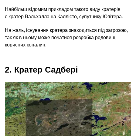
Найбільш відомим прикладом такого виду кратерів
є кратер Вальхалла на Каллісто, супутнику Юпітера.
На жаль, існування кратера знаходиться під загрозою,
так як в ньому може початися розробка родовищ
корисних копалин.
2. Кратер Садбері