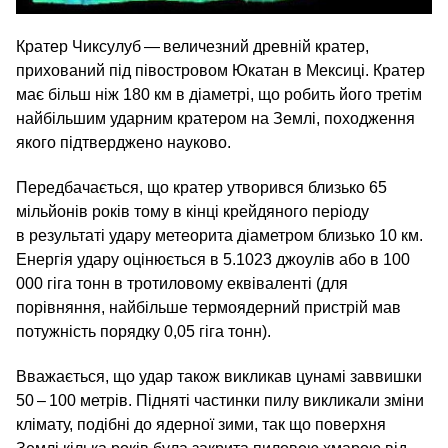
Кратер Чиксулуб — величезний древній кратер,
прихований під півостровом Юкатан в Мексиці. Кратер
має більш ніж 180 км в діаметрі, що робить його третім
найбільшим ударним кратером на Землі, походження
якого підтверджено науково.
Передбачається, що кратер утворився близько 65
мільйонів років тому в кінці крейдяного періоду
в результаті удару метеорита діаметром близько 10 км.
Енергія удару оцінюється в 5.1023 джоулів або в 100
000 гіга тонн в тротиловому еквіваленті (для
порівняння, найбільше термоядерний пристрій мав
потужність порядку 0,05 гіга тонн).
Вважається, що удар також викликав цунамі заввишки
50 – 100 метрів. Підняті частинки пилу викликали зміни
клімату, подібні до ядерної зими, так що поверхня