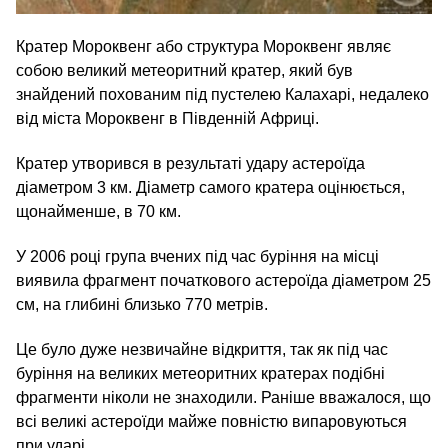
Кратер Мороквенг або структура Мороквенг являє
собою великий метеоритний кратер, який був
знайдений похованим під пустелею Калахарі, недалеко
від міста Мороквенг в Південній Африці.
Кратер утворився в результаті удару астероїда
діаметром 3 км. Діаметр самого кратера оцінюється,
щонайменше, в 70 км.
У 2006 році група вчених під час буріння на місці
виявила фрагмент початкового астероїда діаметром 25
см, на глибині близько 770 метрів.
Це було дуже незвичайне відкриття, так як під час
буріння на великих метеоритних кратерах подібні
фрагменти ніколи не знаходили. Раніше вважалося, що
всі великі астероїди майже повністю випаровуються
при ударі.