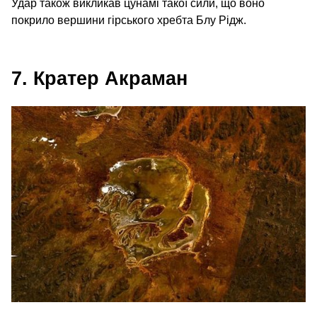
Удар також викликав цунамі такої сили, що воно
покрило вершини гірського хребта Блу Рідж.
7. Кратер Акраман