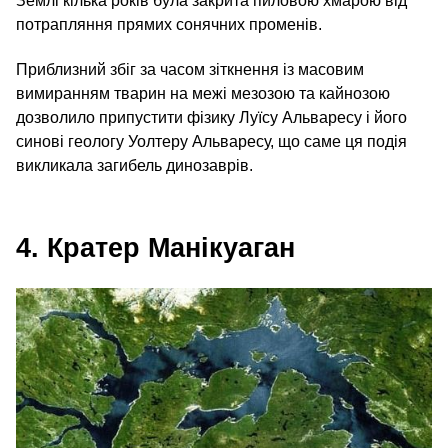
Землі кілька років була закрита пиловою хмарою від
потрапляння прямих сонячних променів.
Приблизний збіг за часом зіткнення із масовим
вимиранням тварин на межі мезозою та кайнозою
дозволило припустити фізику Луїсу Альваресу і його
синові геологу Уолтеру Альваресу, що саме ця подія
викликала загибель динозаврів.
4. Кратер Манікуаган