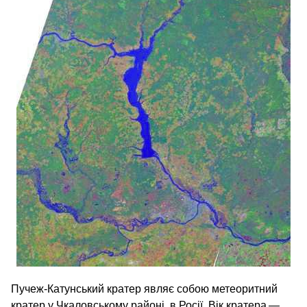
Пучеж-Катунський кратер являє собою метеоритний
кратер у Чкаловському районі, в Росії. Вік кратера —