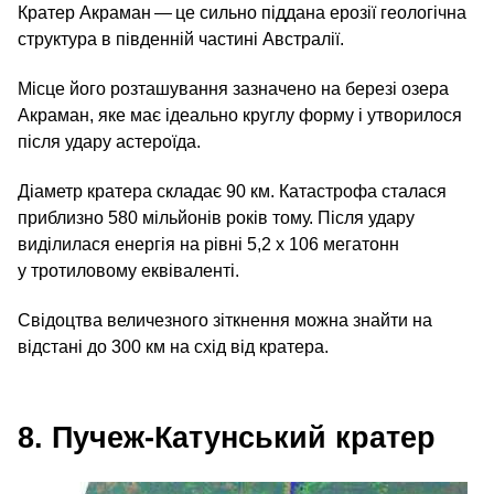
Кратер Акраман — це сильно піддана ерозії геологічна
структура в південній частині Австралії.
Місце його розташування зазначено на березі озера
Акраман, яке має ідеально круглу форму і утворилося
після удару астероїда.
Діаметр кратера складає 90 км. Катастрофа сталася
приблизно 580 мільйонів років тому. Після удару
виділилася енергія на рівні 5,2 х 106 мегатонн
у тротиловому еквіваленті.
Свідоцтва величезного зіткнення можна знайти на
відстані до 300 км на схід від кратера.
8. Пучеж-Катунський кратер