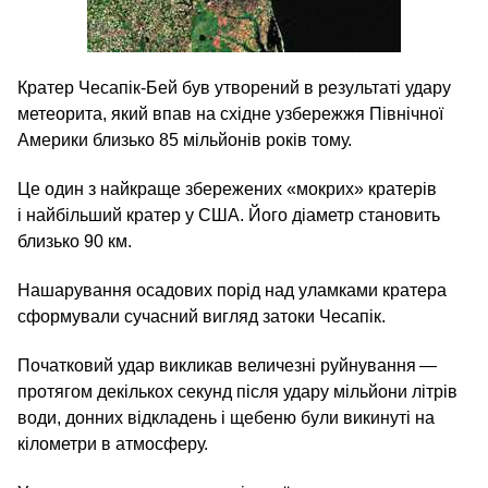
Кратер Чесапік-Бей був утворений в результаті удару
метеорита, який впав на східне узбережжя Північної
Америки близько 85 мільйонів років тому.
Це один з найкраще збережених «мокрих» кратерів
і найбільший кратер у США. Його діаметр становить
близько 90 км.
Нашарування осадових порід над уламками кратера
сформували сучасний вигляд затоки Чесапік.
Початковий удар викликав величезні руйнування —
протягом декількох секунд після удару мільйони літрів
води, донних відкладень і щебеню були викинуті на
кілометри в атмосферу.