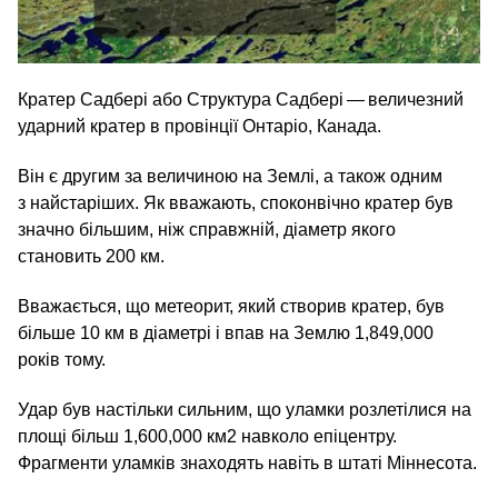
Кратер Садбері або Структура Садбері — величезний
ударний кратер в провінції Онтаріо, Канада.
Він є другим за величиною на Землі, а також одним
з найстаріших. Як вважають, споконвічно кратер був
значно більшим, ніж справжній, діаметр якого
становить 200 км.
Вважається, що метеорит, який створив кратер, був
більше 10 км в діаметрі і впав на Землю 1,849,000
років тому.
Удар був настільки сильним, що уламки розлетілися на
площі більш 1,600,000 км2 навколо епіцентру.
Фрагменти уламків знаходять навіть в штаті Міннесота.