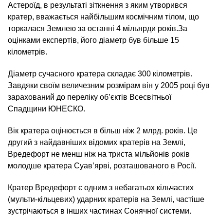
Астероїд, в результаті зіткнення з яким утворився
кратер, вважається найбільшим космічним тілом, що
торкалася Землею за останні 4 мільярди років.За
оцінками експертів, його діаметр був більше 15
кілометрів.
Діаметр сучасного кратера складає 300 кілометрів.
Завдяки своїм величезним розмірам він у 2005 році був
зарахований до переліку об’єктів Всесвітньої
Спадщини ЮНЕСКО.
Вік кратера оцінюється в більш ніж 2 млрд. років. Це
другий з найдавніших відомих кратерів на Землі,
Вредефорт нe менш ніж на триста мільйонів років
молодше кратера Суав’ярві, розташованого в Росії.
Кратер Вредефорт є одним з небагатьох кільчастих
(мульти-кільцевих) ударних кратерів на Землі, частіше
зустрічаються в інших частинах Сонячної системи.