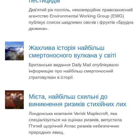
пестицидів
Дев'ятий рік поспіль, некомерційне правозахисний
агентство Environmental Working Group (EWG)
публікує список шкідливих овочів і фруктів «Брудна
дюжина».
Жахлива історія найбільш
смертоносного вулкана у світі
Британське видання Daily Mail опублікувало
інформацію про найбільш смертоносний
стратовулкан в історії.
Міста, найбільш схильні до
виникнення ризиків стихійних лих
Лондонська компанія Verisk Maplecroft, яка
спеціалізується на оцінках ризиків, випустила
П'ятий щорічний Атлас ризиків небезпечних
природних явищ.